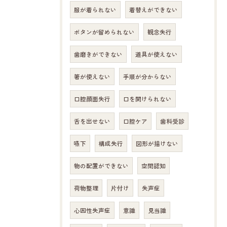
服が着られない
着替えができない
ボタンが留められない
観念失行
歯磨きができない
道具が使えない
箸が使えない
手順が分からない
口腔顔面失行
口を開けられない
舌を出せない
口腔ケア
歯科受診
嚥下
構成失行
図形が描けない
物の配置ができない
空間認知
荷物整理
片付け
失声症
心因性失声症
意識
見当識