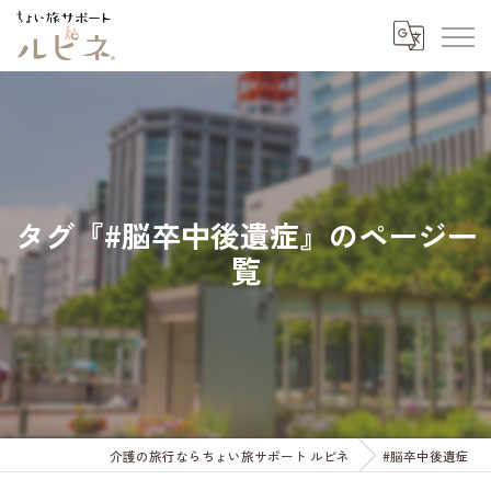
タグ『#脳卒中後遺症』のページ一
覧
介護の旅行ならちょい旅サポート ルピネ
#脳卒中後遺症