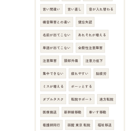
言い間違い
言い直し
音が入れ替わる
構音障害との違い
健忘失認
名前が出てこない
あれそれが増える
単語が出てこない
全般性注意障害
注意障害
頭部外傷
注意力低下
集中できない
疲れやすい
脳疲労
ミスが増える
ボーッとする
ダブルタスク
転院サポート
遠方転院
医療搬送
新幹線移動
車いす移動
看護師同行
函館 東京 転院
福祉移送