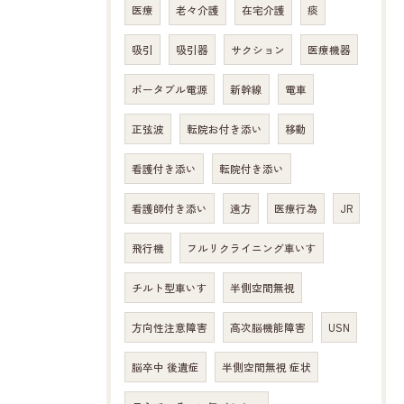
医療
老々介護
在宅介護
痰
吸引
吸引器
サクション
医療機器
ポータブル電源
新幹線
電車
正弦波
転院お付き添い
移動
看護付き添い
転院付き添い
看護師付き添い
遠方
医療行為
JR
飛行機
フルリクライニング車いす
チルト型車いす
半側空間無視
方向性注意障害
高次脳機能障害
USN
脳卒中 後遺症
半側空間無視 症状