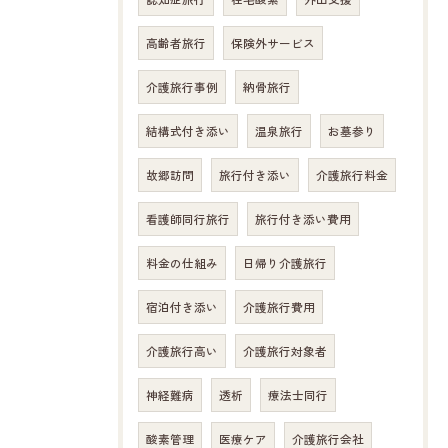
高齢者旅行
保険外サービス
介護旅行事例
納骨旅行
結構式付き添い
温泉旅行
お墓参り
故郷訪問
旅行付き添い
介護旅行料金
看護師同行旅行
旅行付き添い費用
料金の仕組み
日帰り介護旅行
宿泊付き添い
介護旅行費用
介護旅行高い
介護旅行対象者
神経難病
透析
療法士同行
酸素管理
医療ケア
介護旅行会社