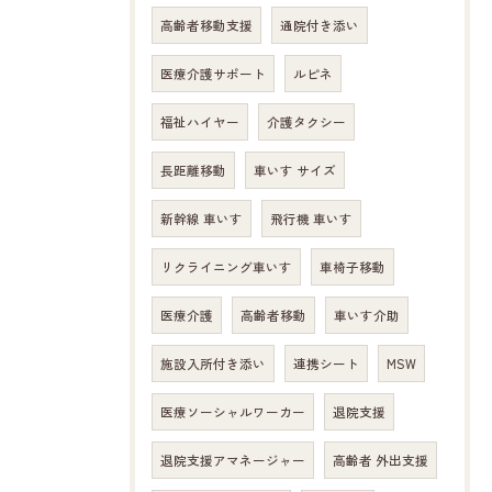
高齢者移動支援
通院付き添い
医療介護サポート
ルピネ
福祉ハイヤー
介護タクシー
長距離移動
車いす サイズ
新幹線 車いす
飛行機 車いす
リクライニング車いす
車椅子移動
医療介護
高齢者移動
車いす介助
施設入所付き添い
連携シート
MSW
医療ソーシャルワーカー
退院支援
退院支援アマネージャー
高齢者 外出支援