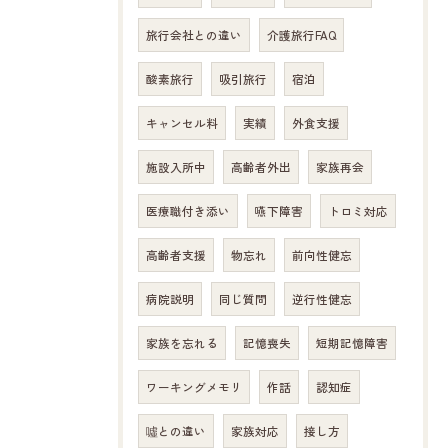
旅行会社との違い
介護旅行FAQ
酸素旅行
吸引旅行
宿泊
キャンセル料
実績
外食支援
施設入所中
高齢者外出
家族再会
医療職付き添い
嚥下障害
トロミ対応
高齢者支援
物忘れ
前向性健忘
病院説明
同じ質問
逆行性健忘
家族を忘れる
記憶喪失
短期記憶障害
ワーキングメモリ
作話
認知症
噓との違い
家族対応
接し方