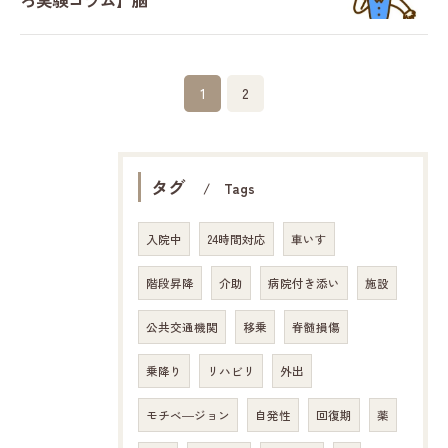
ろ実験コラム】脳
1
2
タグ
Tags
入院中
24時間対応
車いす
階段昇降
介助
病院付き添い
施設
公共交通機関
移乗
脊髄損傷
乗降り
リハビリ
外出
モチベ―ジョン
自発性
回復期
薬