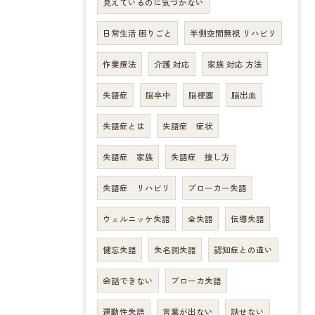
見えているのに気づかない
日常生活 困りごと
半側空間無視 リハビリ
作業療法
介護 対応
家族 対応 方法
失語症
脳卒中
脳梗塞
脳出血
失語症とは
失語症 症状
失語症 家族
失語症 接し方
失語症 リハビリ
ブローカー失語
ウェルニッケ失語
全失語
伝導失語
健忘失語
失名詞失語
認知症との違い
会話できない
ブローカ失語
運動性失語
言葉が出ない
話せない