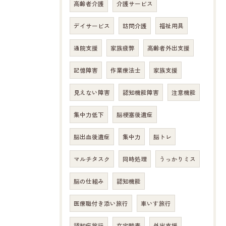
高齢者介護
介護サービス
デイサービス
訪問介護
福祉用具
通院支援
家族疲弊
高齢者外出支援
記憶障害
作業療法士
家族支援
見えない障害
認知機能障害
注意機能
集中力低下
脳梗塞後遺症
脳出血後遺症
集中力
脳トレ
マルチタスク
同時処理
うっかりミス
脳の仕組み
認知機能
医療職付き添い旅行
車いす旅行
認知症旅行
在宅酸素
外出支援