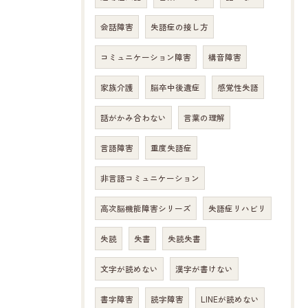
会話障害
失語症の接し方
コミュニケーション障害
構音障害
家族介護
脳卒中後遺症
感覚性失語
話がかみ合わない
言葉の理解
言語障害
重度失語症
非言語コミュニケーション
高次脳機能障害シリーズ
失語症リハビリ
失読
失書
失読失書
文字が読めない
漢字が書けない
書字障害
読字障害
LINEが読めない