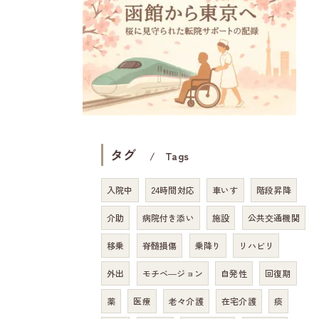
タグ
Tags
入院中
24時間対応
車いす
階段昇降
介助
病院付き添い
施設
公共交通機関
移乗
脊髄損傷
乗降り
リハビリ
外出
モチベ―ジョン
自発性
回復期
薬
医療
老々介護
在宅介護
痰