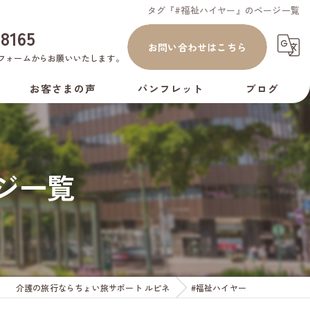
タグ『#福祉ハイヤー』のページ一覧
-8165
お問い合わせはこちら
フォーム
からお願いいたします。
お客さまの声
パンフレット
ブログ
コラム
ジ一覧
介護の旅行ならちょい旅サポート ルピネ
#福祉ハイヤー