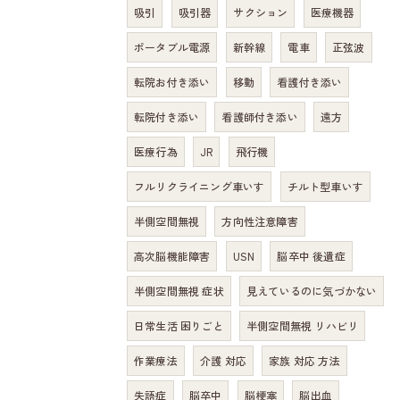
吸引
吸引器
サクション
医療機器
ポータブル電源
新幹線
電車
正弦波
転院お付き添い
移動
看護付き添い
転院付き添い
看護師付き添い
遠方
医療行為
JR
飛行機
フルリクライニング車いす
チルト型車いす
半側空間無視
方向性注意障害
高次脳機能障害
USN
脳卒中 後遺症
半側空間無視 症状
見えているのに気づかない
日常生活 困りごと
半側空間無視 リハビリ
作業療法
介護 対応
家族 対応 方法
失語症
脳卒中
脳梗塞
脳出血