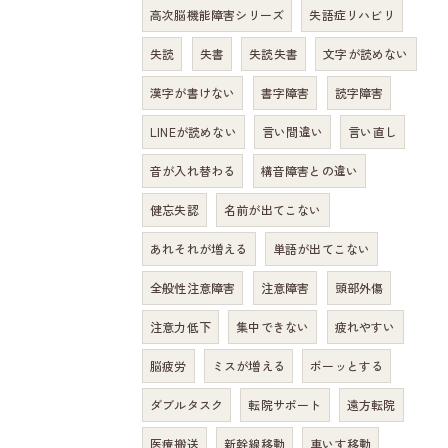
高次脳機能障害シリーズ
失語症リハビリ
失読
失書
失読失書
文字が読めない
漢字が書けない
書字障害
読字障害
LINEが読めない
言い間違い
言い直し
音が入れ替わる
構音障害との違い
健忘失認
名前が出てこない
あれそれが増える
単語が出てこない
全般性注意障害
注意障害
頭部外傷
注意力低下
集中できない
疲れやすい
脳疲労
ミスが増える
ボーッとする
ダブルタスク
転院サポート
遠方転院
医療搬送
新幹線移動
車いす移動