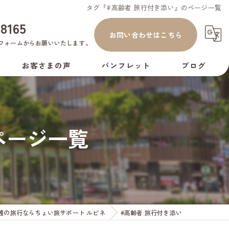
タグ『#高齢者 旅行付き添い』のページ一覧
-8165
お問い合わせはこちら
フォーム
からお願いいたします。
お客さまの声
パンフレット
ブログ
コラム
ページ一覧
護の旅行ならちょい旅サポート ルピネ
#高齢者 旅行付き添い