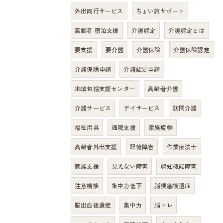
外出同行サービス
ちょい旅サポート
高齢者 宿泊支援
介護認定
介護認定とは
要支援
要介護
介護保険
介護保険認定
介護保険申請
介護認定申請
地域包括支援センター
高齢者介護
介護サービス
デイサービス
訪問介護
福祉用具
通院支援
家族疲弊
高齢者外出支援
記憶障害
作業療法士
家族支援
見えない障害
認知機能障害
注意機能
集中力低下
脳梗塞後遺症
脳出血後遺症
集中力
脳トレ