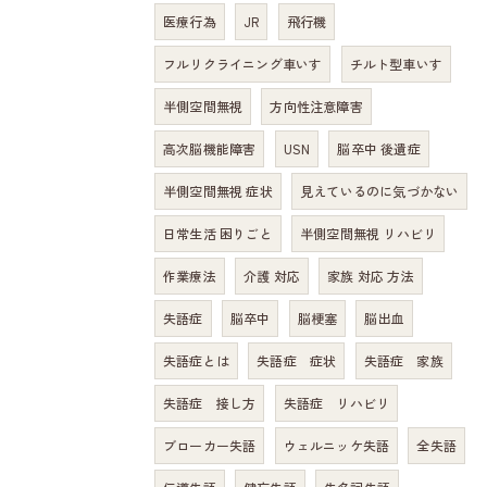
医療行為
JR
飛行機
フルリクライニング車いす
チルト型車いす
半側空間無視
方向性注意障害
高次脳機能障害
USN
脳卒中 後遺症
半側空間無視 症状
見えているのに気づかない
日常生活 困りごと
半側空間無視 リハビリ
作業療法
介護 対応
家族 対応 方法
失語症
脳卒中
脳梗塞
脳出血
失語症とは
失語症 症状
失語症 家族
失語症 接し方
失語症 リハビリ
ブローカー失語
ウェルニッケ失語
全失語