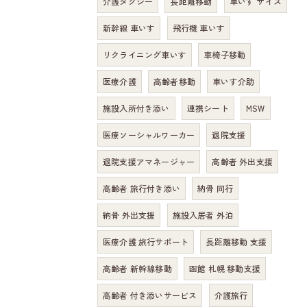
介護タクシー
長距離移動
車いす サイズ
新幹線 車いす
飛行機 車いす
リクライニング車いす
車椅子移動
医療介護
高齢者移動
車いす介助
施設入所付き添い
連携シート
MSW
医療ソーシャルワーカー
退院支援
退院支援アマネージャー
高齢者 外出支援
高齢者 旅行付き添い
納骨 同行
納骨 外出支援
施設入居者 外泊
医療介護 旅行サポート
長距離移動 支援
高齢者 新幹線移動
函館 札幌 移動支援
高齢者 付き添いサービス
介護旅行