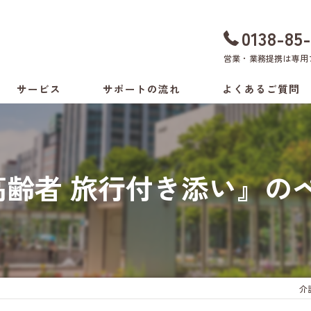
0138-85
営業・業務提携は
専用
サービス
サポートの流れ
よくあるご質問
ちょい旅サポート
料金表
付き添いサービス
高齢者 旅行付き添い』の
介助方法の相談
生活環境の相談
病院の付き添いサービス
介
健康支援サービス