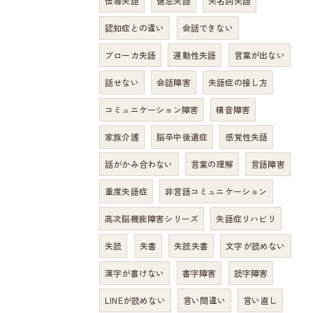
伝導失語
健忘失語
失名詞失語
認知症との違い
会話できない
ブローカ失語
運動性失語
言葉が出ない
話せない
会話障害
失語症の接し方
コミュニケーション障害
構音障害
家族介護
脳卒中後遺症
感覚性失語
話がかみ合わない
言葉の理解
言語障害
重度失語症
非言語コミュニケーション
高次脳機能障害シリーズ
失語症リハビリ
失読
失書
失読失書
文字が読めない
漢字が書けない
書字障害
読字障害
LINEが読めない
言い間違い
言い直し