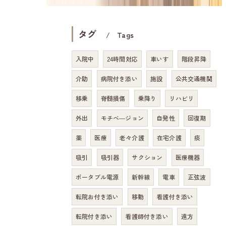
タグ
Tags
入院中
24時間対応
車いす
階段昇降
介助
病院付き添い
施設
公共交通機関
移乗
脊髄損傷
乗降り
リハビリ
外出
モチベ―ジョン
自発性
回復期
薬
医療
老々介護
在宅介護
痰
吸引
吸引器
サクション
医療機器
ポータブル電源
新幹線
電車
正弦波
転院お付き添い
移動
看護付き添い
転院付き添い
看護師付き添い
遠方