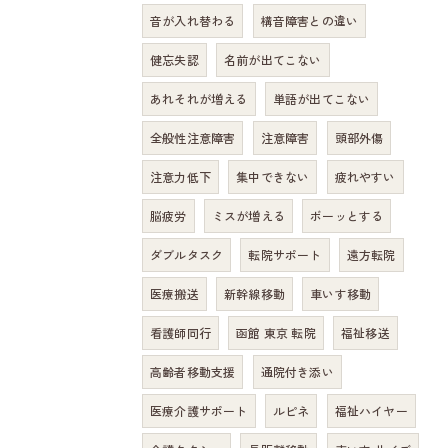
音が入れ替わる
構音障害との違い
健忘失認
名前が出てこない
あれそれが増える
単語が出てこない
全般性注意障害
注意障害
頭部外傷
注意力低下
集中できない
疲れやすい
脳疲労
ミスが増える
ボーッとする
ダブルタスク
転院サポート
遠方転院
医療搬送
新幹線移動
車いす移動
看護師同行
函館 東京 転院
福祉移送
高齢者移動支援
通院付き添い
医療介護サポート
ルピネ
福祉ハイヤー