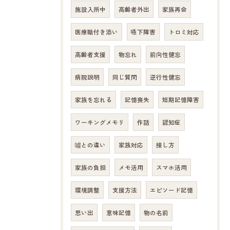
施設入所中
高齢者外出
家族再会
医療職付き添い
嚥下障害
トロミ対応
高齢者支援
物忘れ
前向性健忘
病院説明
同じ質問
逆行性健忘
家族を忘れる
記憶喪失
短期記憶障害
ワーキングメモリ
作話
認知症
噓との違い
家族対応
接し方
家族の負担
メモ活用
スマホ活用
環境調整
支援方法
エピソード記憶
思い出
意味記憶
物の名前