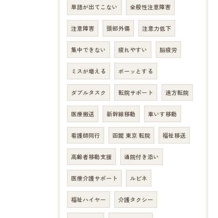
単語が出てこない
全般性注意障害
注意障害
頭部外傷
注意力低下
集中できない
疲れやすい
脳疲労
ミスが増える
ボーッとする
ダブルタスク
転院サポート
遠方転院
医療搬送
新幹線移動
車いす移動
看護師同行
函館 東京 転院
福祉移送
高齢者移動支援
通院付き添い
医療介護サポート
ルピネ
福祉ハイヤー
介護タクシー