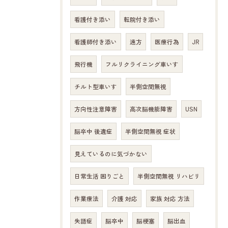
看護付き添い
転院付き添い
看護師付き添い
遠方
医療行為
JR
飛行機
フルリクライニング車いす
チルト型車いす
半側空間無視
方向性注意障害
高次脳機能障害
USN
脳卒中 後遺症
半側空間無視 症状
見えているのに気づかない
日常生活 困りごと
半側空間無視 リハビリ
作業療法
介護 対応
家族 対応 方法
失語症
脳卒中
脳梗塞
脳出血