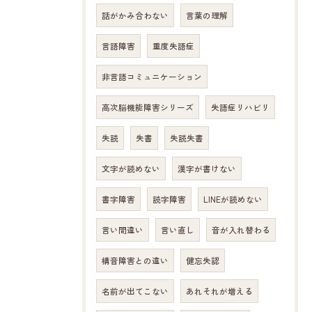
話がかみ合わない
言葉の理解
言語障害
重度失語症
非言語コミュニケーション
高次脳機能障害シリーズ
失語症リハビリ
失読
失書
失読失書
文字が読めない
漢字が書けない
書字障害
読字障害
LINEが読めない
言い間違い
言い直し
音が入れ替わる
構音障害との違い
健忘失認
名前が出てこない
あれそれが増える