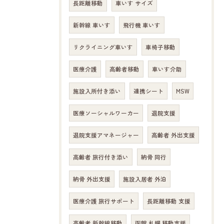
長距離移動
車いす サイズ
新幹線 車いす
飛行機 車いす
リクライニング車いす
車椅子移動
医療介護
高齢者移動
車いす介助
施設入所付き添い
連携シート
MSW
医療ソーシャルワーカー
退院支援
退院支援アマネージャー
高齢者 外出支援
高齢者 旅行付き添い
納骨 同行
納骨 外出支援
施設入居者 外泊
医療介護 旅行サポート
長距離移動 支援
高齢者 新幹線移動
函館 札幌 移動支援