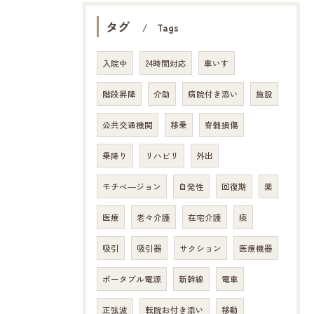
タグ
Tags
入院中
24時間対応
車いす
階段昇降
介助
病院付き添い
施設
公共交通機関
移乗
脊髄損傷
乗降り
リハビリ
外出
モチベ―ジョン
自発性
回復期
薬
医療
老々介護
在宅介護
痰
吸引
吸引器
サクション
医療機器
ポータブル電源
新幹線
電車
正弦波
転院お付き添い
移動