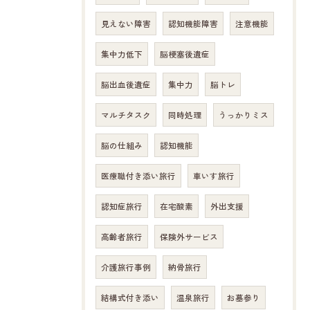
見えない障害
認知機能障害
注意機能
集中力低下
脳梗塞後遺症
脳出血後遺症
集中力
脳トレ
マルチタスク
同時処理
うっかりミス
脳の仕組み
認知機能
医療職付き添い旅行
車いす旅行
認知症旅行
在宅酸素
外出支援
高齢者旅行
保険外サービス
介護旅行事例
納骨旅行
結構式付き添い
温泉旅行
お墓参り