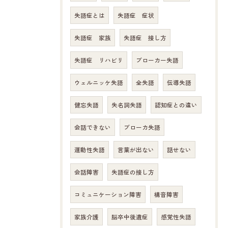
失語症とは
失語症 症状
失語症 家族
失語症 接し方
失語症 リハビリ
ブローカー失語
ウェルニッケ失語
全失語
伝導失語
健忘失語
失名詞失語
認知症との違い
会話できない
ブローカ失語
運動性失語
言葉が出ない
話せない
会話障害
失語症の接し方
コミュニケーション障害
構音障害
家族介護
脳卒中後遺症
感覚性失語