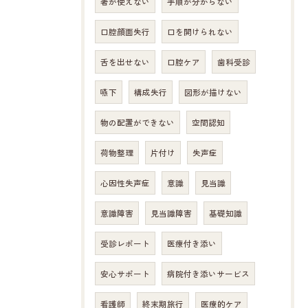
箸が使えない
手順が分からない
口腔顔面失行
口を開けられない
舌を出せない
口腔ケア
歯科受診
嚥下
構成失行
図形が描けない
物の配置ができない
空間認知
荷物整理
片付け
失声症
心因性失声症
意識
見当識
意識障害
見当識障害
基礎知識
受診レポート
医療付き添い
安心サポート
病院付き添いサービス
看護師
終末期旅行
医療的ケア