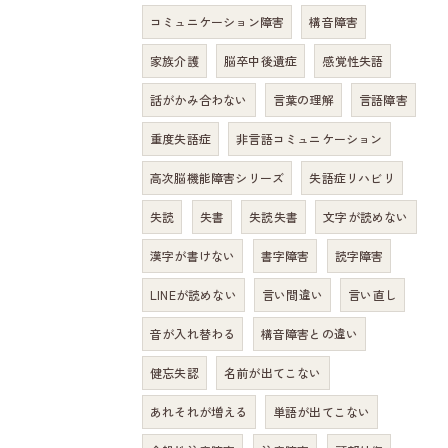
コミュニケーション障害
構音障害
家族介護
脳卒中後遺症
感覚性失語
話がかみ合わない
言葉の理解
言語障害
重度失語症
非言語コミュニケーション
高次脳機能障害シリーズ
失語症リハビリ
失読
失書
失読失書
文字が読めない
漢字が書けない
書字障害
読字障害
LINEが読めない
言い間違い
言い直し
音が入れ替わる
構音障害との違い
健忘失認
名前が出てこない
あれそれが増える
単語が出てこない