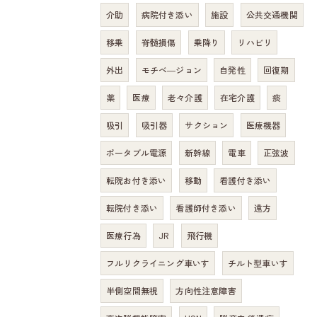
介助
病院付き添い
施設
公共交通機関
移乗
脊髄損傷
乗降り
リハビリ
外出
モチベ―ジョン
自発性
回復期
薬
医療
老々介護
在宅介護
痰
吸引
吸引器
サクション
医療機器
ポータブル電源
新幹線
電車
正弦波
転院お付き添い
移動
看護付き添い
転院付き添い
看護師付き添い
遠方
医療行為
JR
飛行機
フルリクライニング車いす
チルト型車いす
半側空間無視
方向性注意障害