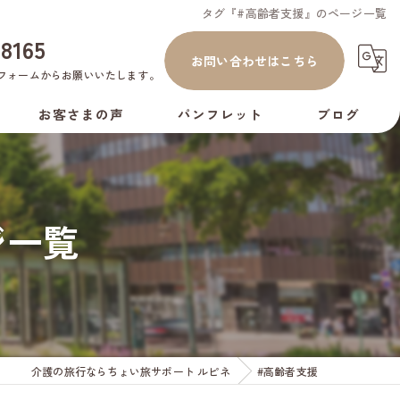
タグ『#高齢者支援』のページ一覧
-8165
お問い合わせはこちら
フォーム
からお願いいたします。
お客さまの声
パンフレット
ブログ
コラム
ジ一覧
介護の旅行ならちょい旅サポート ルピネ
#高齢者支援