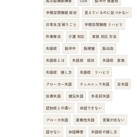
高次脳機能障害
USN
脳卒中 後遺症
半側空間無視 症状
見えているのに気づかない
日常生活 困りごと
半側空間無視 リハビリ
作業療法
介護 対応
家族 対応 方法
失語症
脳卒中
脳梗塞
脳出血
失語症とは
失語症 症状
失語症 家族
失語症 接し方
失語症 リハビリ
ブローカー失語
ウェルニッケ失語
全失語
伝導失語
健忘失語
失名詞失語
認知症との違い
会話できない
ブローカ失語
運動性失語
言葉が出ない
話せない
会話障害
失語症の接し方