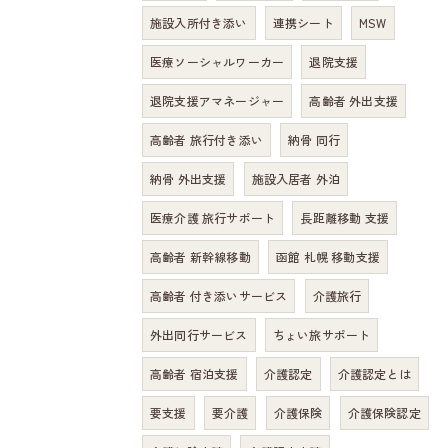
施設入所付き添い
連携シート
MSW
医療ソーシャルワーカー
退院支援
退院支援アマネージャー
高齢者 外出支援
高齢者 旅行付き添い
納骨 同行
納骨 外出支援
施設入居者 外泊
医療介護 旅行サポート
長距離移動 支援
高齢者 新幹線移動
函館 札幌 移動支援
高齢者 付き添いサービス
介護旅行
外出同行サービス
ちょい旅サポート
高齢者 宿泊支援
介護認定
介護認定とは
要支援
要介護
介護保険
介護保険認定