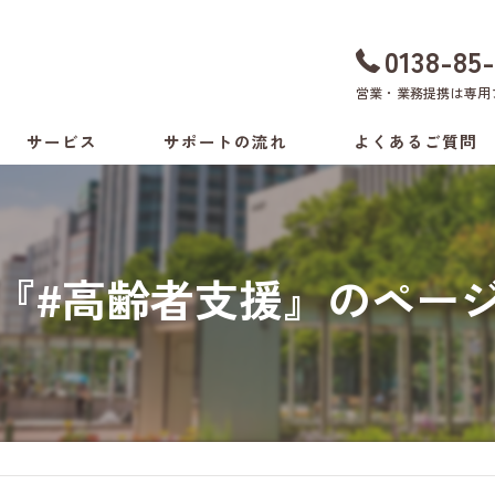
0138-85
営業・業務提携は
専用
サービス
サポートの流れ
よくあるご質問
ちょい旅サポート
料金表
付き添いサービス
『#高齢者支援』のペー
介助方法の相談
生活環境の相談
病院の付き添いサービス
健康支援サービス