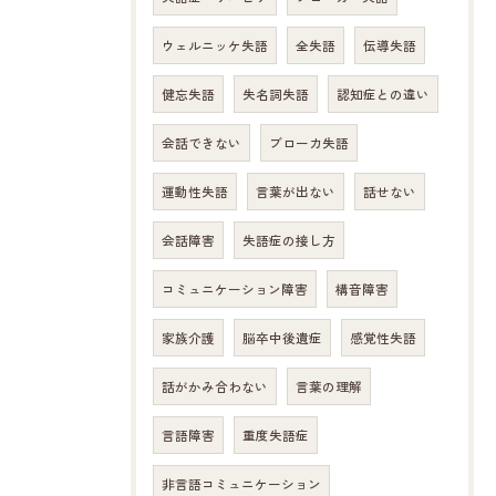
ウェルニッケ失語
全失語
伝導失語
健忘失語
失名詞失語
認知症との違い
会話できない
ブローカ失語
運動性失語
言葉が出ない
話せない
会話障害
失語症の接し方
コミュニケーション障害
構音障害
家族介護
脳卒中後遺症
感覚性失語
話がかみ合わない
言葉の理解
言語障害
重度失語症
非言語コミュニケーション