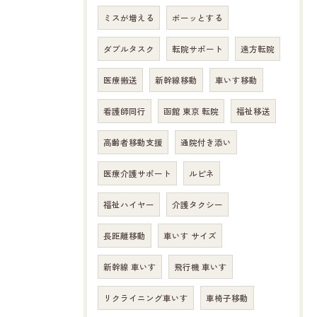
ミスが増える
ボーッとする
ダブルタスク
転院サポート
遠方転院
医療搬送
新幹線移動
車いす移動
看護師同行
函館 東京 転院
福祉移送
高齢者移動支援
通院付き添い
医療介護サポート
ルピネ
福祉ハイヤー
介護タクシー
長距離移動
車いす サイズ
新幹線 車いす
飛行機 車いす
リクライニング車いす
車椅子移動