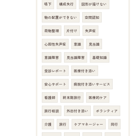
嚥下
構成失行
図形が描けない
物の配置ができない
空間認知
荷物整理
片付け
失声症
心因性失声症
意識
見当識
意識障害
見当識障害
基礎知識
受診レポート
医療付き添い
安心サポート
病院付き添いサービス
看護師
終末期旅行
医療的ケア
旅行相談
外出付き添い
ボランティア
介護
旅行
ケアマネージャー
同行