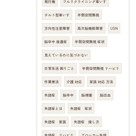
飛行機
フルリクライニング車いす
チルト型車いす
半側空間無視
方向性注意障害
高次脳機能障害
USN
脳卒中 後遺症
半側空間無視 症状
見えているのに気づかない
日常生活 困りごと
半側空間無視 リハビリ
作業療法
介護 対応
家族 対応 方法
失語症
脳卒中
脳梗塞
脳出血
失語症とは
失語症 症状
失語症 家族
失語症 接し方
失語症 リハビリ
ブローカー失語