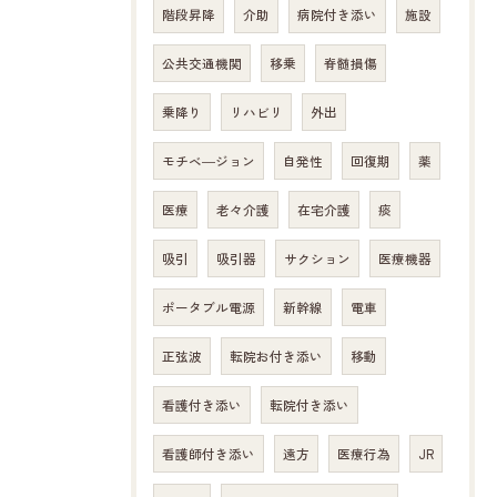
階段昇降
介助
病院付き添い
施設
公共交通機関
移乗
脊髄損傷
乗降り
リハビリ
外出
モチベ―ジョン
自発性
回復期
薬
医療
老々介護
在宅介護
痰
吸引
吸引器
サクション
医療機器
ポータブル電源
新幹線
電車
正弦波
転院お付き添い
移動
看護付き添い
転院付き添い
看護師付き添い
遠方
医療行為
JR