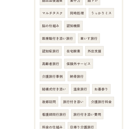
脳出血後遺症
集中力
脳トレ
マルチタスク
同時処理
うっかりミス
脳の仕組み
認知機能
医療職付き添い旅行
車いす旅行
認知症旅行
在宅酸素
外出支援
高齢者旅行
保険外サービス
介護旅行事例
納骨旅行
結構式付き添い
温泉旅行
お墓参り
故郷訪問
旅行付き添い
介護旅行料金
看護師同行旅行
旅行付き添い費用
料金の仕組み
日帰り介護旅行