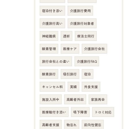
宿泊付き添い
介護旅行費用
介護旅行高い
介護旅行対象者
神経難病
透析
療法士同行
酸素管理
医療ケア
介護旅行会社
旅行会社との違い
介護旅行FAQ
酸素旅行
吸引旅行
宿泊
キャンセル料
実績
外食支援
施設入所中
高齢者外出
家族再会
医療職付き添い
嚥下障害
トロミ対応
高齢者支援
物忘れ
前向性健忘