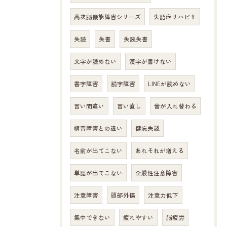
高次脳機能障害シリーズ
失語症リハビリ
失読
失書
失読失書
文字が読めない
漢字が書けない
書字障害
読字障害
LINEが読めない
言い間違い
言い直し
音が入れ替わる
構音障害との違い
健忘失認
名前が出てこない
あれそれが増える
単語が出てこない
全般性注意障害
注意障害
頭部外傷
注意力低下
集中できない
疲れやすい
脳疲労