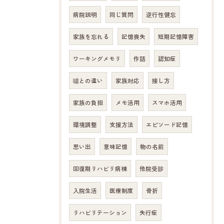
病院説明
同じ質問
逆行性健忘
家族を忘れる
記憶喪失
短期記憶障害
ワーキングメモリ
作話
認知症
噓との違い
家族対応
接し方
家族の負担
メモ活用
スマホ活用
環境調整
支援方法
エピソード記憶
思い出
意味記憶
物の名前
回復期リハビリ病棟
他院受診
入院生活
医療制度
骨折
リハビリテーション
失行症