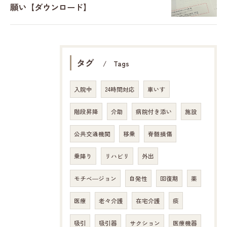
願い【ダウンロード】
タグ
Tags
入院中
24時間対応
車いす
階段昇降
介助
病院付き添い
施設
公共交通機関
移乗
脊髄損傷
乗降り
リハビリ
外出
モチベ―ジョン
自発性
回復期
薬
医療
老々介護
在宅介護
痰
吸引
吸引器
サクション
医療機器