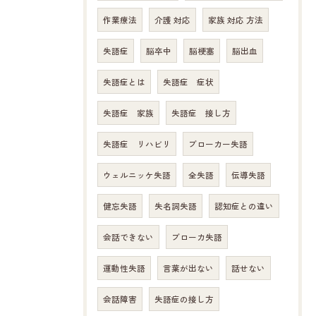
作業療法
介護 対応
家族 対応 方法
失語症
脳卒中
脳梗塞
脳出血
失語症とは
失語症 症状
失語症 家族
失語症 接し方
失語症 リハビリ
ブローカー失語
ウェルニッケ失語
全失語
伝導失語
健忘失語
失名詞失語
認知症との違い
会話できない
ブローカ失語
運動性失語
言葉が出ない
話せない
会話障害
失語症の接し方