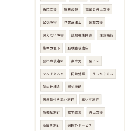
お問い合わせはこちら
通院支援
家族疲弊
高齢者外出支援
記憶障害
作業療法士
家族支援
見えない障害
認知機能障害
注意機能
集中力低下
脳梗塞後遺症
脳出血後遺症
集中力
脳トレ
マルチタスク
同時処理
うっかりミス
脳の仕組み
認知機能
医療職付き添い旅行
車いす旅行
認知症旅行
在宅酸素
外出支援
高齢者旅行
保険外サービス