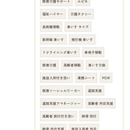
医療介護サポート
ルピネ
福祉ハイヤー
介護タクシー
長距離移動
車いす サイズ
新幹線 車いす
飛行機 車いす
リクライニング車いす
車椅子移動
医療介護
高齢者移動
車いす介助
施設入所付き添い
連携シート
MSW
医療ソーシャルワーカー
退院支援
退院支援アマネージャー
高齢者 外出支援
高齢者 旅行付き添い
納骨 同行
納骨 外出支援
施設入居者 外泊