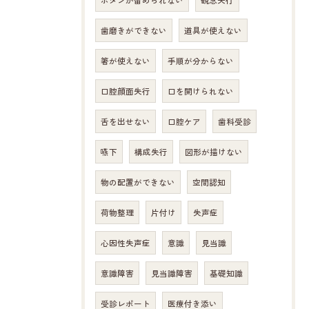
ボタンが留められない
観念失行
歯磨きができない
道具が使えない
箸が使えない
手順が分からない
口腔顔面失行
口を開けられない
舌を出せない
口腔ケア
歯科受診
嚥下
構成失行
図形が描けない
物の配置ができない
空間認知
荷物整理
片付け
失声症
心因性失声症
意識
見当識
意識障害
見当識障害
基礎知識
受診レポート
医療付き添い