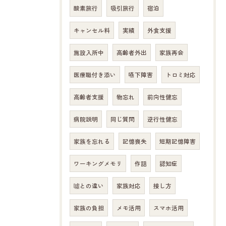
酸素旅行
吸引旅行
宿泊
キャンセル料
実績
外食支援
施設入所中
高齢者外出
家族再会
医療職付き添い
嚥下障害
トロミ対応
高齢者支援
物忘れ
前向性健忘
病院説明
同じ質問
逆行性健忘
家族を忘れる
記憶喪失
短期記憶障害
ワーキングメモリ
作話
認知症
噓との違い
家族対応
接し方
家族の負担
メモ活用
スマホ活用