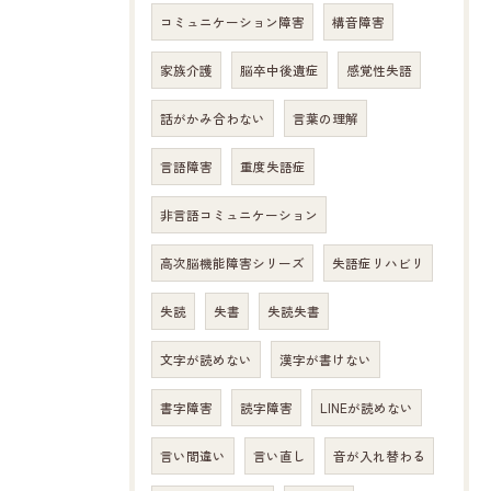
コミュニケーション障害
構音障害
家族介護
脳卒中後遺症
感覚性失語
話がかみ合わない
言葉の理解
言語障害
重度失語症
非言語コミュニケーション
高次脳機能障害シリーズ
失語症リハビリ
失読
失書
失読失書
文字が読めない
漢字が書けない
書字障害
読字障害
LINEが読めない
言い間違い
言い直し
音が入れ替わる