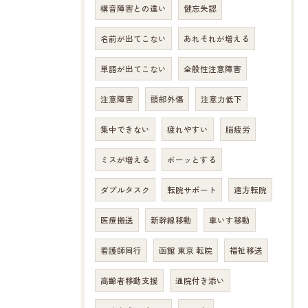
構音障害との違い
健忘失認
名前が出てこない
あれそれが増える
単語が出てこない
全般性注意障害
注意障害
頭部外傷
注意力低下
集中できない
疲れやすい
脳疲労
ミスが増える
ボーッとする
ダブルタスク
転院サポート
遠方転院
医療搬送
新幹線移動
車いす移動
看護師同行
函館 東京 転院
福祉移送
高齢者移動支援
通院付き添い