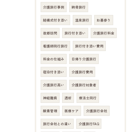
介護旅行事例
納骨旅行
結構式付き添い
温泉旅行
お墓参り
故郷訪問
旅行付き添い
介護旅行料金
看護師同行旅行
旅行付き添い費用
料金の仕組み
日帰り介護旅行
宿泊付き添い
介護旅行費用
介護旅行高い
介護旅行対象者
神経難病
透析
療法士同行
酸素管理
医療ケア
介護旅行会社
旅行会社との違い
介護旅行FAQ