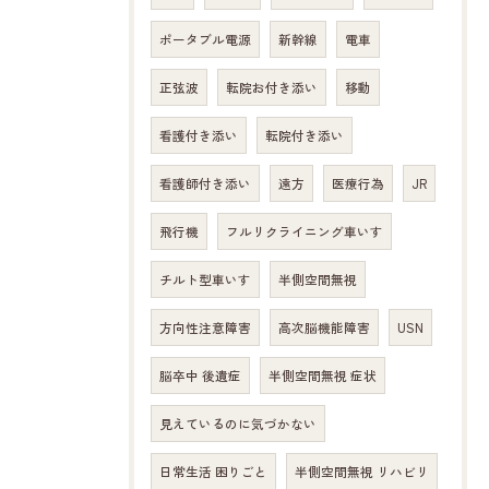
ポータブル電源
新幹線
電車
正弦波
転院お付き添い
移動
看護付き添い
転院付き添い
看護師付き添い
遠方
医療行為
JR
飛行機
フルリクライニング車いす
チルト型車いす
半側空間無視
方向性注意障害
高次脳機能障害
USN
脳卒中 後遺症
半側空間無視 症状
見えているのに気づかない
日常生活 困りごと
半側空間無視 リハビリ