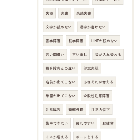
失読
失書
失読失書
文字が読めない
漢字が書けない
書字障害
読字障害
LINEが読めない
言い間違い
言い直し
音が入れ替わる
構音障害との違い
健忘失認
名前が出てこない
あれそれが増える
単語が出てこない
全般性注意障害
注意障害
頭部外傷
注意力低下
集中できない
疲れやすい
脳疲労
ミスが増える
ボーッとする