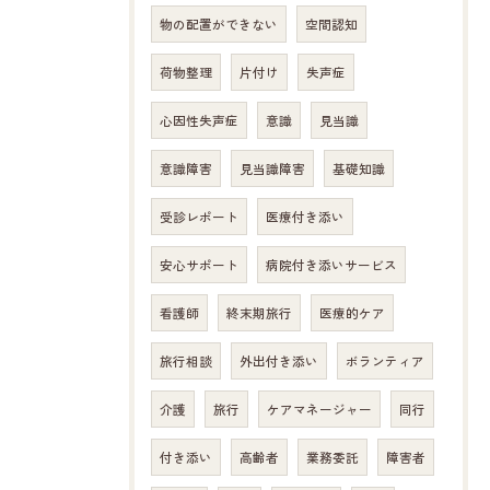
物の配置ができない
空間認知
荷物整理
片付け
失声症
心因性失声症
意識
見当識
意識障害
見当識障害
基礎知識
受診レポート
医療付き添い
安心サポート
病院付き添いサービス
看護師
終末期旅行
医療的ケア
旅行相談
外出付き添い
ボランティア
介護
旅行
ケアマネージャー
同行
付き添い
高齢者
業務委託
障害者