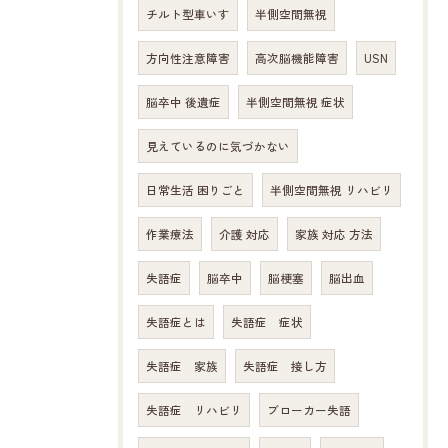
チルト型車いす
半側空間無視
方向性注意障害
高次脳機能障害
USN
脳卒中 後遺症
半側空間無視 症状
見えているのに気づかない
日常生活 困りごと
半側空間無視 リハビリ
作業療法
介護 対応
家族 対応 方法
失語症
脳卒中
脳梗塞
脳出血
失語症とは
失語症 症状
失語症 家族
失語症 接し方
失語症 リハビリ
ブローカー失語