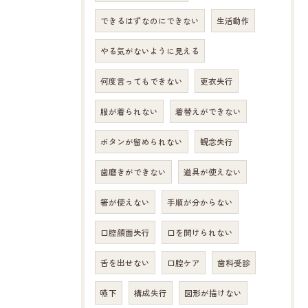
できるはずなのにできない
生活動作
やる気がないように見える
何度言ってもできない
更衣失行
服が着られない
着替えができない
ボタンが留められない
観念失行
歯磨きができない
道具が使えない
箸が使えない
手順が分からない
口腔顔面失行
口を開けられない
舌を出せない
口腔ケア
歯科受診
嚥下
構成失行
図形が描けない