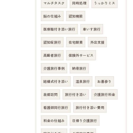
マルチタスク
同時処理
うっかりミス
脳の仕組み
認知機能
医療職付き添い旅行
車いす旅行
認知症旅行
在宅酸素
外出支援
高齢者旅行
保険外サービス
介護旅行事例
納骨旅行
結構式付き添い
温泉旅行
お墓参り
故郷訪問
旅行付き添い
介護旅行料金
看護師同行旅行
旅行付き添い費用
料金の仕組み
日帰り介護旅行