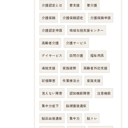
介護認定とは
要支援
要介護
介護保険
介護保険認定
介護保険申請
介護認定申請
地域包括支援センター
高齢者介護
介護サービス
デイサービス
訪問介護
福祉用具
通院支援
家族疲弊
高齢者外出支援
記憶障害
作業療法士
家族支援
見えない障害
認知機能障害
注意機能
お問い合わせはこちら
集中力低下
脳梗塞後遺症
脳出血後遺症
集中力
脳トレ