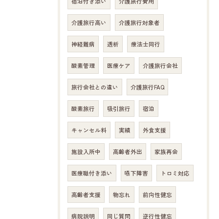
宿泊付き添い
介護旅行費用
介護旅行高い
介護旅行対象者
神経難病
透析
療法士同行
酸素管理
医療ケア
介護旅行会社
旅行会社との違い
介護旅行FAQ
酸素旅行
吸引旅行
宿泊
キャンセル料
実績
外食支援
施設入所中
高齢者外出
家族再会
医療職付き添い
嚥下障害
トロミ対応
高齢者支援
物忘れ
前向性健忘
病院説明
同じ質問
逆行性健忘