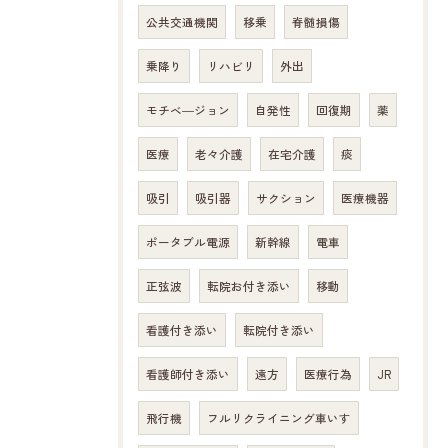
公共交通機関
移乗
脊髄損傷
乗降り
リハビリ
外出
モチベ―ジョン
自発性
回復期
薬
医療
老々介護
在宅介護
痰
吸引
吸引器
サクション
医療機器
ポータブル電源
新幹線
電車
正弦波
転院お付き添い
移動
看護付き添い
転院付き添い
看護師付き添い
遠方
医療行為
JR
飛行機
フルリクライニング車いす