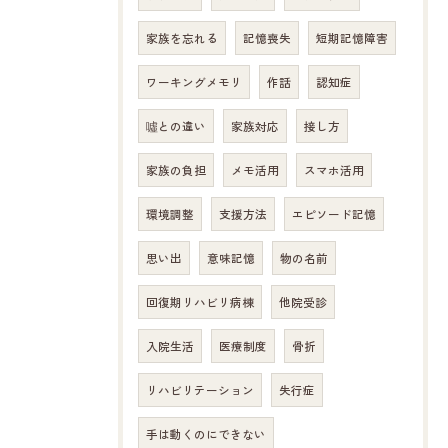
家族を忘れる
記憶喪失
短期記憶障害
ワーキングメモリ
作話
認知症
噓との違い
家族対応
接し方
家族の負担
メモ活用
スマホ活用
環境調整
支援方法
エピソード記憶
思い出
意味記憶
物の名前
回復期リハビリ病棟
他院受診
入院生活
医療制度
骨折
リハビリテーション
失行症
手は動くのにできない