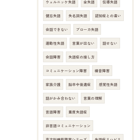
ウェルニッケ失語
全失語
伝導失語
健忘失語
失名詞失語
認知症との違い
会話できない
ブローカ失語
運動性失語
言葉が出ない
話せない
会話障害
失語症の接し方
コミュニケーション障害
構音障害
家族介護
脳卒中後遺症
感覚性失語
話がかみ合わない
言葉の理解
言語障害
重度失語症
非言語コミュニケーション
高次脳機能障害シリーズ
失語症リハビリ