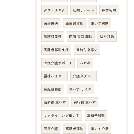
ダブルタスク
転院サポート
遠方転院
医療搬送
新幹線移動
車いす移動
看護師同行
函館 東京 転院
福祉移送
高齢者移動支援
通院付き添い
医療介護サポート
ルピネ
福祉ハイヤー
介護タクシー
長距離移動
車いす サイズ
新幹線 車いす
飛行機 車いす
リクライニング車いす
車椅子移動
医療介護
高齢者移動
車いす介助