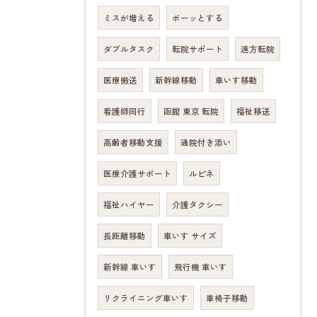
ミスが増える
ボーッとする
ダブルタスク
転院サポート
遠方転院
医療搬送
新幹線移動
車いす移動
看護師同行
函館 東京 転院
福祉移送
高齢者移動支援
通院付き添い
医療介護サポート
ルピネ
福祉ハイヤー
介護タクシー
長距離移動
車いす サイズ
新幹線 車いす
飛行機 車いす
リクライニング車いす
車椅子移動