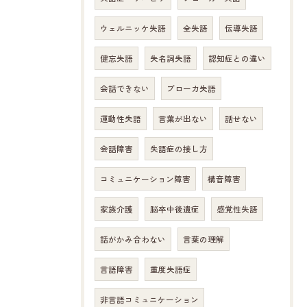
ウェルニッケ失語
全失語
伝導失語
健忘失語
失名詞失語
認知症との違い
会話できない
ブローカ失語
運動性失語
言葉が出ない
話せない
会話障害
失語症の接し方
コミュニケーション障害
構音障害
家族介護
脳卒中後遺症
感覚性失語
話がかみ合わない
言葉の理解
言語障害
重度失語症
非言語コミュニケーション