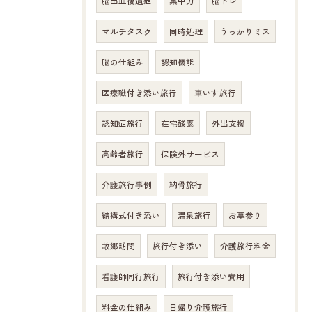
脳出血後遺症
集中力
脳トレ
マルチタスク
同時処理
うっかりミス
脳の仕組み
認知機能
医療職付き添い旅行
車いす旅行
認知症旅行
在宅酸素
外出支援
高齢者旅行
保険外サービス
介護旅行事例
納骨旅行
結構式付き添い
温泉旅行
お墓参り
故郷訪問
旅行付き添い
介護旅行料金
看護師同行旅行
旅行付き添い費用
料金の仕組み
日帰り介護旅行