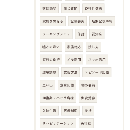
病院説明
同じ質問
逆行性健忘
家族を忘れる
記憶喪失
短期記憶障害
ワーキングメモリ
作話
認知症
噓との違い
家族対応
接し方
家族の負担
メモ活用
スマホ活用
環境調整
支援方法
エピソード記憶
思い出
意味記憶
物の名前
回復期リハビリ病棟
他院受診
入院生活
医療制度
骨折
リハビリテーション
失行症