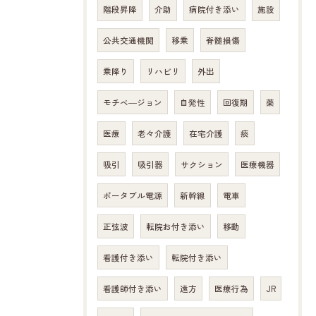
階段昇降
介助
病院付き添い
施設
公共交通機関
移乗
脊髄損傷
乗降り
リハビリ
外出
モチベ―ジョン
自発性
回復期
薬
医療
老々介護
在宅介護
痰
吸引
吸引器
サクション
医療機器
ポータブル電源
新幹線
電車
正弦波
転院お付き添い
移動
看護付き添い
転院付き添い
看護師付き添い
遠方
医療行為
JR