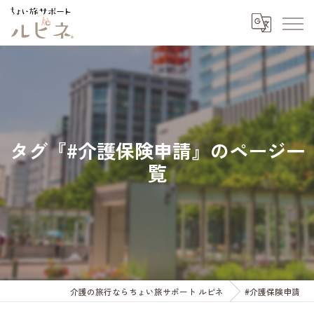
タグ『#介護保険申請』のページ一
覧
介護の旅行ならちょい旅サポート ルピネ
#介護保険申請