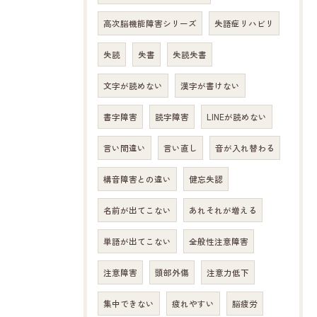
高次脳機能障害シリーズ
失語症リハビリ
失読
失書
失読失書
文字が読めない
漢字が書けない
書字障害
読字障害
LINEが読めない
言い間違い
言い直し
音が入れ替わる
構音障害との違い
健忘失認
名前が出てこない
あれそれが増える
単語が出てこない
全般性注意障害
注意障害
頭部外傷
注意力低下
集中できない
疲れやすい
脳疲労