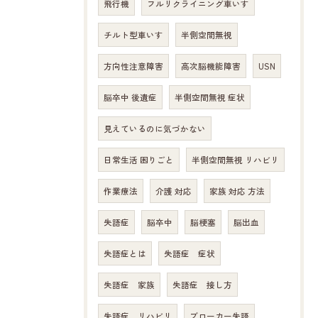
飛行機
フルリクライニング車いす
チルト型車いす
半側空間無視
方向性注意障害
高次脳機能障害
USN
脳卒中 後遺症
半側空間無視 症状
見えているのに気づかない
日常生活 困りごと
半側空間無視 リハビリ
作業療法
介護 対応
家族 対応 方法
失語症
脳卒中
脳梗塞
脳出血
失語症とは
失語症 症状
失語症 家族
失語症 接し方
失語症 リハビリ
ブローカー失語