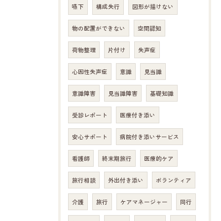
嚥下
構成失行
図形が描けない
物の配置ができない
空間認知
荷物整理
片付け
失声症
心因性失声症
意識
見当識
意識障害
見当識障害
基礎知識
受診レポート
医療付き添い
安心サポート
病院付き添いサービス
看護師
終末期旅行
医療的ケア
旅行相談
外出付き添い
ボランティア
介護
旅行
ケアマネージャー
同行