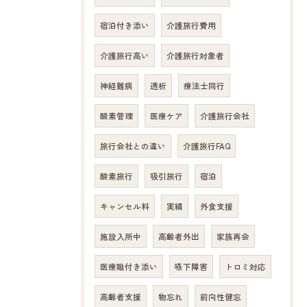
宿泊付き添い
介護旅行費用
介護旅行高い
介護旅行対象者
神経難病
透析
療法士同行
酸素管理
医療ケア
介護旅行会社
旅行会社との違い
介護旅行FAQ
酸素旅行
吸引旅行
宿泊
キャンセル料
実績
外食支援
施設入所中
高齢者外出
家族再会
医療職付き添い
嚥下障害
トロミ対応
高齢者支援
物忘れ
前向性健忘