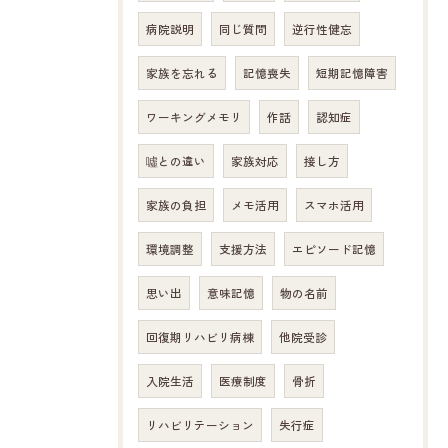
病院説明
同じ質問
逆行性健忘
家族を忘れる
記憶喪失
短期記憶障害
ワーキングメモリ
作話
認知症
噓との違い
家族対応
接し方
家族の負担
メモ活用
スマホ活用
環境調整
支援方法
エピソード記憶
思い出
意味記憶
物の名前
回復期リハビリ病棟
他院受診
入院生活
医療制度
骨折
リハビリテーション
失行症