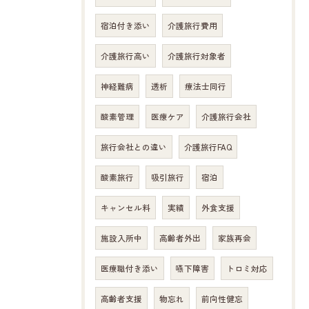
宿泊付き添い
介護旅行費用
介護旅行高い
介護旅行対象者
神経難病
透析
療法士同行
酸素管理
医療ケア
介護旅行会社
旅行会社との違い
介護旅行FAQ
酸素旅行
吸引旅行
宿泊
キャンセル料
実績
外食支援
施設入所中
高齢者外出
家族再会
医療職付き添い
嚥下障害
トロミ対応
高齢者支援
物忘れ
前向性健忘