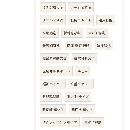
ミスが増える
ボーッとする
ダブルタスク
転院サポート
遠方転院
医療搬送
新幹線移動
車いす移動
看護師同行
函館 東京 転院
福祉移送
高齢者移動支援
通院付き添い
医療介護サポート
ルピネ
福祉ハイヤー
介護タクシー
長距離移動
車いす サイズ
新幹線 車いす
飛行機 車いす
リクライニング車いす
車椅子移動