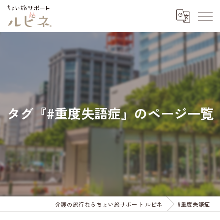
タグ『#重度失語症』のページ一覧
介護の旅行ならちょい旅サポート ルピネ
#重度失語症