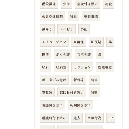
階段昇降
介助
病院付き添い
施設
公共交通機関
移乗
脊髄損傷
乗降り
リハビリ
外出
モチベ―ジョン
自発性
回復期
薬
医療
老々介護
在宅介護
痰
吸引
吸引器
サクション
医療機器
ポータブル電源
新幹線
電車
正弦波
転院お付き添い
移動
看護付き添い
転院付き添い
看護師付き添い
遠方
医療行為
JR