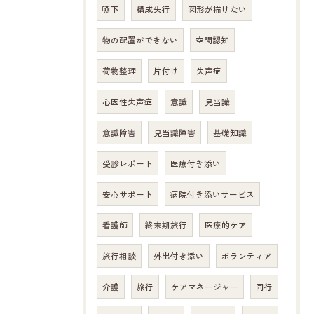
嚥下
構成失行
図形が描けない
物の配置ができない
空間認知
荷物整理
片付け
失声症
心因性失声症
意識
見当識
意識障害
見当識障害
基礎知識
受診レポート
医療付き添い
安心サポート
病院付き添いサービス
看護師
終末期旅行
医療的ケア
旅行相談
外出付き添い
ボランティア
介護
旅行
ケアマネージャー
同行