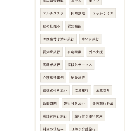
脳出血後遺症
集中力
脳トレ
マルチタスク
同時処理
うっかりミス
脳の仕組み
認知機能
医療職付き添い旅行
車いす旅行
認知症旅行
在宅酸素
外出支援
高齢者旅行
保険外サービス
介護旅行事例
納骨旅行
結構式付き添い
温泉旅行
お墓参り
故郷訪問
旅行付き添い
介護旅行料金
看護師同行旅行
旅行付き添い費用
料金の仕組み
日帰り介護旅行