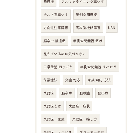
飛行機
フルリクライニング車いす
チルト型車いす
半側空間無視
方向性注意障害
高次脳機能障害
USN
脳卒中 後遺症
半側空間無視 症状
見えているのに気づかない
日常生活 困りごと
半側空間無視 リハビリ
作業療法
介護 対応
家族 対応 方法
失語症
脳卒中
脳梗塞
脳出血
失語症とは
失語症 症状
失語症 家族
失語症 接し方
失語症 リハビリ
ブローカー失語