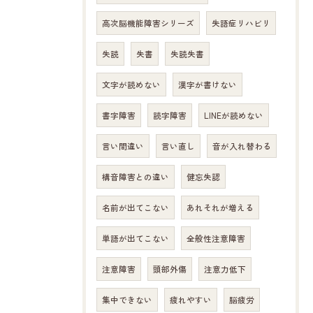
高次脳機能障害シリーズ
失語症リハビリ
失読
失書
失読失書
文字が読めない
漢字が書けない
書字障害
読字障害
LINEが読めない
言い間違い
言い直し
音が入れ替わる
構音障害との違い
健忘失認
名前が出てこない
あれそれが増える
単語が出てこない
全般性注意障害
注意障害
頭部外傷
注意力低下
集中できない
疲れやすい
脳疲労