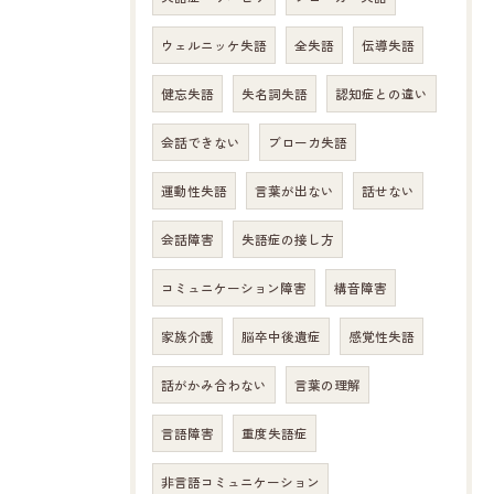
ウェルニッケ失語
全失語
伝導失語
健忘失語
失名詞失語
認知症との違い
会話できない
ブローカ失語
運動性失語
言葉が出ない
話せない
会話障害
失語症の接し方
コミュニケーション障害
構音障害
家族介護
脳卒中後遺症
感覚性失語
話がかみ合わない
言葉の理解
言語障害
重度失語症
非言語コミュニケーション