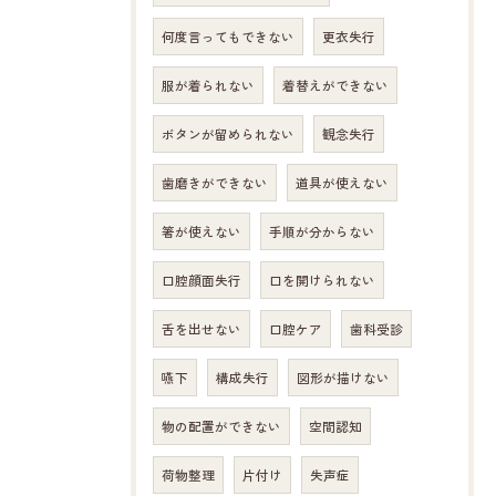
何度言ってもできない
更衣失行
服が着られない
着替えができない
ボタンが留められない
観念失行
歯磨きができない
道具が使えない
箸が使えない
手順が分からない
口腔顔面失行
口を開けられない
舌を出せない
口腔ケア
歯科受診
嚥下
構成失行
図形が描けない
物の配置ができない
空間認知
荷物整理
片付け
失声症