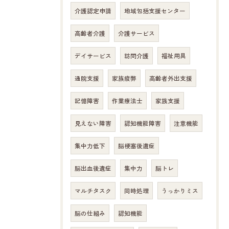
介護認定申請
地域包括支援センター
お問い合わせはこちら
高齢者介護
介護サービス
デイサービス
訪問介護
福祉用具
通院支援
家族疲弊
高齢者外出支援
記憶障害
作業療法士
家族支援
見えない障害
認知機能障害
注意機能
集中力低下
脳梗塞後遺症
脳出血後遺症
集中力
脳トレ
マルチタスク
同時処理
うっかりミス
脳の仕組み
認知機能