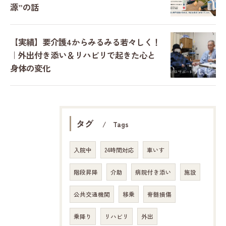
源”の話
【実績】要介護4からみるみる若々しく！
｜外出付き添い＆リハビリで起きた心と
身体の変化
タグ
Tags
入院中
24時間対応
車いす
階段昇降
介助
病院付き添い
施設
公共交通機関
移乗
脊髄損傷
乗降り
リハビリ
外出