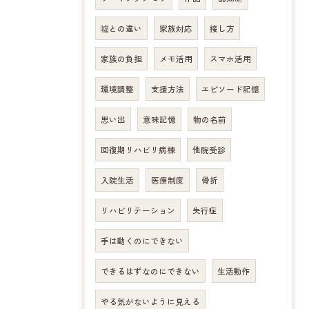
噓との違い
家族対応
接し方
家族の負担
メモ活用
スマホ活用
環境調整
支援方法
エピソード記憶
思い出
意味記憶
物の名前
回復期リハビリ病棟
他院受診
入院生活
医療制度
骨折
リハビリテーション
失行症
手は動くのにできない
できるはずなのにできない
生活動作
やる気がないように見える