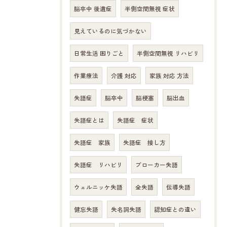
脳卒中 後遺症
半側空間無視 症状
見えているのに気づかない
日常生活 困りごと
半側空間無視 リハビリ
作業療法
介護 対応
家族 対応 方法
失語症
脳卒中
脳梗塞
脳出血
失語症とは
失語症 症状
失語症 家族
失語症 接し方
失語症 リハビリ
ブローカー失語
ウェルニッケ失語
全失語
伝導失語
健忘失語
失名詞失語
認知症との違い