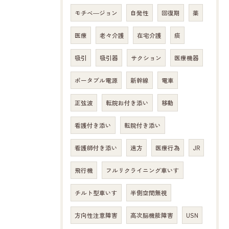
モチベ―ジョン
自発性
回復期
薬
医療
老々介護
在宅介護
痰
吸引
吸引器
サクション
医療機器
ポータブル電源
新幹線
電車
正弦波
転院お付き添い
移動
看護付き添い
転院付き添い
看護師付き添い
遠方
医療行為
JR
飛行機
フルリクライニング車いす
チルト型車いす
半側空間無視
方向性注意障害
高次脳機能障害
USN