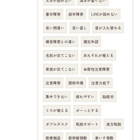
文字が読めない
漢字が書けない
書字障害
読字障害
LINEが読めない
言い間違い
言い直し
音が入れ替わる
構音障害との違い
健忘失認
名前が出てこない
あれそれが増える
単語が出てこない
全般性注意障害
注意障害
頭部外傷
注意力低下
集中できない
疲れやすい
脳疲労
ミスが増える
ボーッとする
ダブルタスク
転院サポート
遠方転院
医療搬送
新幹線移動
車いす移動