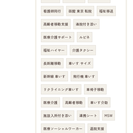
看護師同行
函館 東京 転院
福祉移送
高齢者移動支援
通院付き添い
医療介護サポート
ルピネ
福祉ハイヤー
介護タクシー
長距離移動
車いす サイズ
新幹線 車いす
飛行機 車いす
リクライニング車いす
車椅子移動
医療介護
高齢者移動
車いす介助
施設入所付き添い
連携シート
MSW
医療ソーシャルワーカー
退院支援