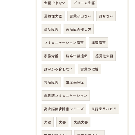
会話できない
ブローカ失語
運動性失語
言葉が出ない
話せない
会話障害
失語症の接し方
コミュニケーション障害
構音障害
家族介護
脳卒中後遺症
感覚性失語
話がかみ合わない
言葉の理解
言語障害
重度失語症
非言語コミュニケーション
高次脳機能障害シリーズ
失語症リハビリ
失読
失書
失読失書