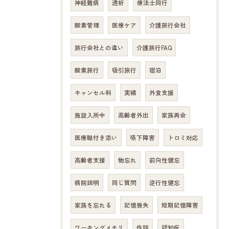
神経難病
透析
療法士同行
酸素管理
医療ケア
介護旅行会社
旅行会社との違い
介護旅行FAQ
酸素旅行
吸引旅行
宿泊
キャンセル料
実績
外食支援
施設入所中
高齢者外出
家族再会
医療職付き添い
嚥下障害
トロミ対応
高齢者支援
物忘れ
前向性健忘
病院説明
同じ質問
逆行性健忘
家族を忘れる
記憶喪失
短期記憶障害
ワーキングメモリ
作話
認知症