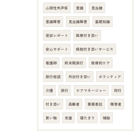
心因性失声症
意識
見当識
意識障害
見当識障害
基礎知識
受診レポート
医療付き添い
安心サポート
病院付き添いサービス
看護師
終末期旅行
医療的ケア
旅行相談
外出付き添い
ボランティア
介護
旅行
ケアマネージャー
同行
付き添い
高齢者
業務委託
障害者
買い物
支援
寝たきり
補助