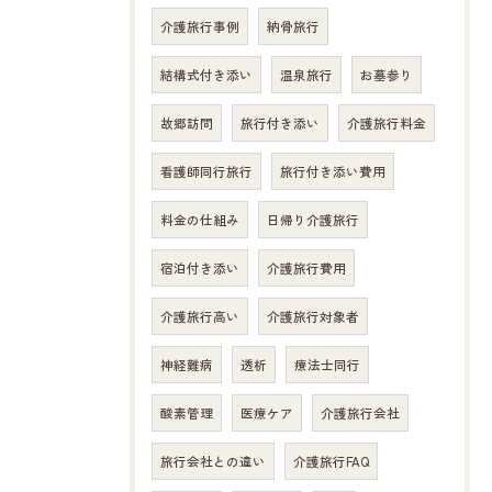
介護旅行事例
納骨旅行
結構式付き添い
温泉旅行
お墓参り
故郷訪問
旅行付き添い
介護旅行料金
看護師同行旅行
旅行付き添い費用
料金の仕組み
日帰り介護旅行
宿泊付き添い
介護旅行費用
介護旅行高い
介護旅行対象者
神経難病
透析
療法士同行
酸素管理
医療ケア
介護旅行会社
旅行会社との違い
介護旅行FAQ