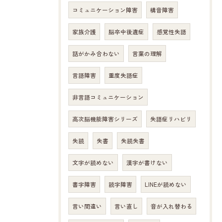
コミュニケーション障害
構音障害
家族介護
脳卒中後遺症
感覚性失語
話がかみ合わない
言葉の理解
言語障害
重度失語症
非言語コミュニケーション
高次脳機能障害シリーズ
失語症リハビリ
失読
失書
失読失書
文字が読めない
漢字が書けない
書字障害
読字障害
LINEが読めない
言い間違い
言い直し
音が入れ替わる