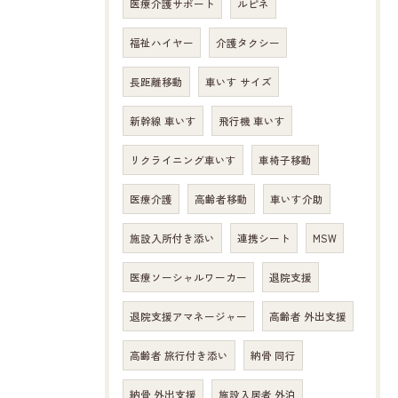
医療介護サポート
ルピネ
福祉ハイヤー
介護タクシー
長距離移動
車いす サイズ
新幹線 車いす
飛行機 車いす
リクライニング車いす
車椅子移動
医療介護
高齢者移動
車いす介助
施設入所付き添い
連携シート
MSW
医療ソーシャルワーカー
退院支援
退院支援アマネージャー
高齢者 外出支援
高齢者 旅行付き添い
納骨 同行
納骨 外出支援
施設入居者 外泊