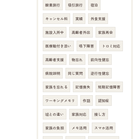
酸素旅行
吸引旅行
宿泊
キャンセル料
実績
外食支援
施設入所中
高齢者外出
家族再会
医療職付き添い
嚥下障害
トロミ対応
高齢者支援
物忘れ
前向性健忘
病院説明
同じ質問
逆行性健忘
家族を忘れる
記憶喪失
短期記憶障害
ワーキングメモリ
作話
認知症
噓との違い
家族対応
接し方
家族の負担
メモ活用
スマホ活用