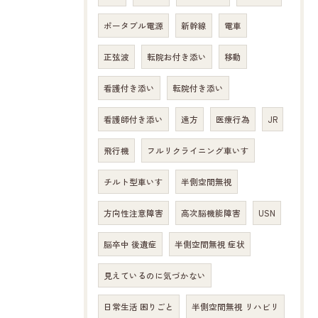
ポータブル電源
新幹線
電車
正弦波
転院お付き添い
移動
看護付き添い
転院付き添い
看護師付き添い
遠方
医療行為
JR
飛行機
フルリクライニング車いす
チルト型車いす
半側空間無視
方向性注意障害
高次脳機能障害
USN
脳卒中 後遺症
半側空間無視 症状
見えているのに気づかない
日常生活 困りごと
半側空間無視 リハビリ