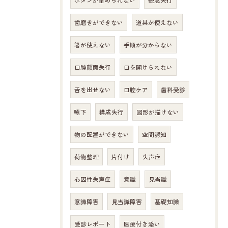
ボタンが留められない
観念失行
歯磨きができない
道具が使えない
箸が使えない
手順が分からない
口腔顔面失行
口を開けられない
舌を出せない
口腔ケア
歯科受診
嚥下
構成失行
図形が描けない
物の配置ができない
空間認知
荷物整理
片付け
失声症
心因性失声症
意識
見当識
意識障害
見当識障害
基礎知識
受診レポート
医療付き添い