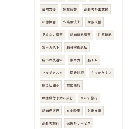
お問い合わせはこちら
通院支援
家族疲弊
高齢者外出支援
記憶障害
作業療法士
家族支援
見えない障害
認知機能障害
注意機能
集中力低下
脳梗塞後遺症
脳出血後遺症
集中力
脳トレ
マルチタスク
同時処理
うっかりミス
脳の仕組み
認知機能
医療職付き添い旅行
車いす旅行
認知症旅行
在宅酸素
外出支援
高齢者旅行
保険外サービス