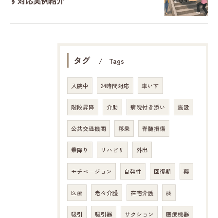
す対応実例紹介
タグ
Tags
入院中
24時間対応
車いす
階段昇降
介助
病院付き添い
施設
公共交通機関
移乗
脊髄損傷
乗降り
リハビリ
外出
モチベ―ジョン
自発性
回復期
薬
医療
老々介護
在宅介護
痰
吸引
吸引器
サクション
医療機器