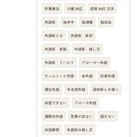
作業療法
介護 対応
家族 対応 方法
失語症
脳卒中
脳梗塞
脳出血
失語症とは
失語症 症状
失語症 家族
失語症 接し方
失語症 リハビリ
ブローカー失語
ウェルニッケ失語
全失語
伝導失語
健忘失語
失名詞失語
認知症との違い
会話できない
ブローカ失語
運動性失語
言葉が出ない
話せない
会話障害
失語症の接し方