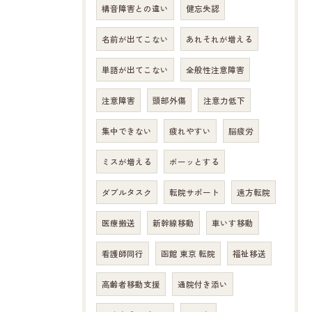
構音障害との違い
健忘失認
名前が出てこない
あれそれが増える
単語が出てこない
全般性注意障害
注意障害
頭部外傷
注意力低下
集中できない
疲れやすい
脳疲労
ミスが増える
ボーッとする
ダブルタスク
転院サポート
遠方転院
医療搬送
新幹線移動
車いす移動
看護師同行
函館 東京 転院
福祉移送
高齢者移動支援
通院付き添い