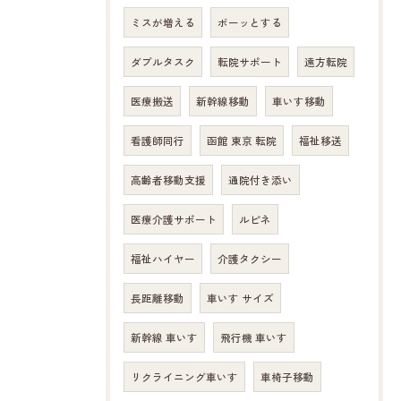
ミスが増える
ボーッとする
ダブルタスク
転院サポート
遠方転院
医療搬送
新幹線移動
車いす移動
看護師同行
函館 東京 転院
福祉移送
高齢者移動支援
通院付き添い
医療介護サポート
ルピネ
福祉ハイヤー
介護タクシー
長距離移動
車いす サイズ
新幹線 車いす
飛行機 車いす
リクライニング車いす
車椅子移動