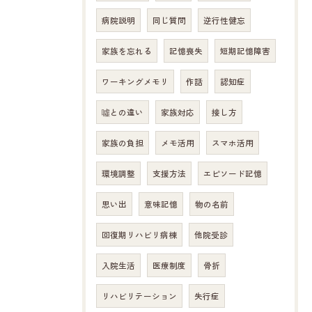
病院説明
同じ質問
逆行性健忘
家族を忘れる
記憶喪失
短期記憶障害
ワーキングメモリ
作話
認知症
噓との違い
家族対応
接し方
家族の負担
メモ活用
スマホ活用
環境調整
支援方法
エピソード記憶
思い出
意味記憶
物の名前
回復期リハビリ病棟
他院受診
入院生活
医療制度
骨折
リハビリテーション
失行症