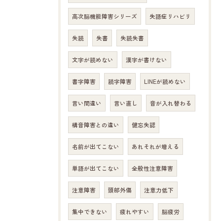
高次脳機能障害シリーズ
失語症リハビリ
失読
失書
失読失書
文字が読めない
漢字が書けない
書字障害
読字障害
LINEが読めない
言い間違い
言い直し
音が入れ替わる
構音障害との違い
健忘失認
名前が出てこない
あれそれが増える
単語が出てこない
全般性注意障害
注意障害
頭部外傷
注意力低下
集中できない
疲れやすい
脳疲労