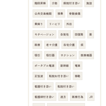
階段昇降
介助
病院付き添い
施設
公共交通機関
移乗
脊髄損傷
乗降り
リハビリ
外出
モチベ―ジョン
自発性
回復期
薬
医療
老々介護
在宅介護
痰
吸引
吸引器
サクション
医療機器
ポータブル電源
新幹線
電車
正弦波
転院お付き添い
移動
看護付き添い
転院付き添い
看護師付き添い
遠方
医療行為
JR