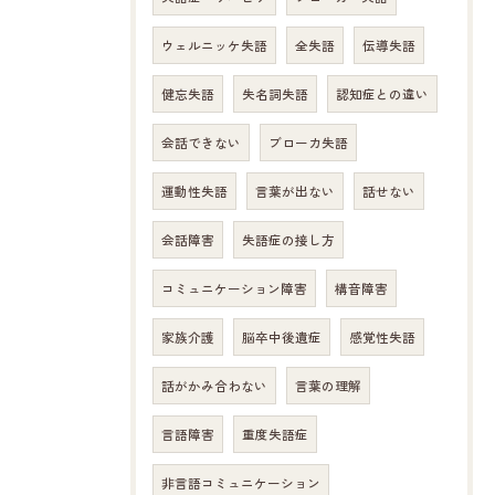
ウェルニッケ失語
全失語
伝導失語
健忘失語
失名詞失語
認知症との違い
会話できない
ブローカ失語
運動性失語
言葉が出ない
話せない
会話障害
失語症の接し方
コミュニケーション障害
構音障害
家族介護
脳卒中後遺症
感覚性失語
話がかみ合わない
言葉の理解
言語障害
重度失語症
非言語コミュニケーション