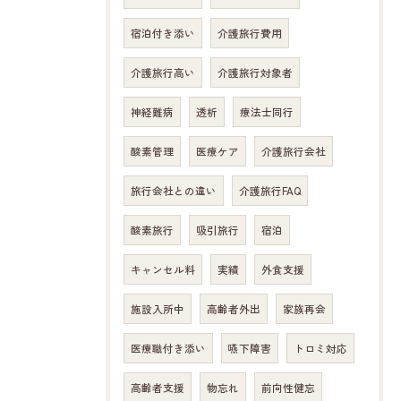
宿泊付き添い
介護旅行費用
介護旅行高い
介護旅行対象者
神経難病
透析
療法士同行
酸素管理
医療ケア
介護旅行会社
旅行会社との違い
介護旅行FAQ
酸素旅行
吸引旅行
宿泊
キャンセル料
実績
外食支援
施設入所中
高齢者外出
家族再会
医療職付き添い
嚥下障害
トロミ対応
高齢者支援
物忘れ
前向性健忘