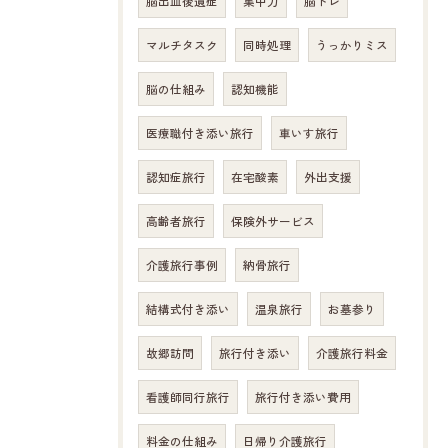
脳出血後遺症
集中力
脳トレ
マルチタスク
同時処理
うっかりミス
脳の仕組み
認知機能
医療職付き添い旅行
車いす旅行
認知症旅行
在宅酸素
外出支援
高齢者旅行
保険外サービス
介護旅行事例
納骨旅行
結構式付き添い
温泉旅行
お墓参り
故郷訪問
旅行付き添い
介護旅行料金
看護師同行旅行
旅行付き添い費用
料金の仕組み
日帰り介護旅行