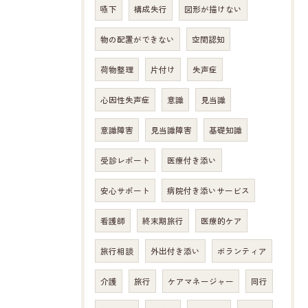
嚥下
構成失行
図形が描けない
物の配置ができない
空間認知
荷物整理
片付け
失声症
心因性失声症
意識
見当識
意識障害
見当識障害
基礎知識
受診レポート
医療付き添い
安心サポート
病院付き添いサービス
看護師
終末期旅行
医療的ケア
旅行相談
外出付き添い
ボランティア
介護
旅行
ケアマネージャー
同行