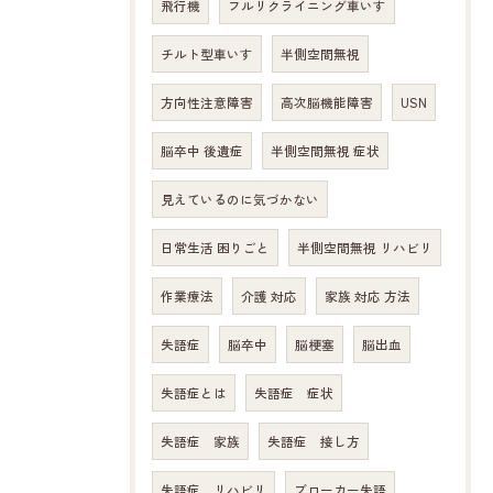
飛行機
フルリクライニング車いす
チルト型車いす
半側空間無視
方向性注意障害
高次脳機能障害
USN
脳卒中 後遺症
半側空間無視 症状
見えているのに気づかない
日常生活 困りごと
半側空間無視 リハビリ
作業療法
介護 対応
家族 対応 方法
失語症
脳卒中
脳梗塞
脳出血
失語症とは
失語症 症状
失語症 家族
失語症 接し方
失語症 リハビリ
ブローカー失語