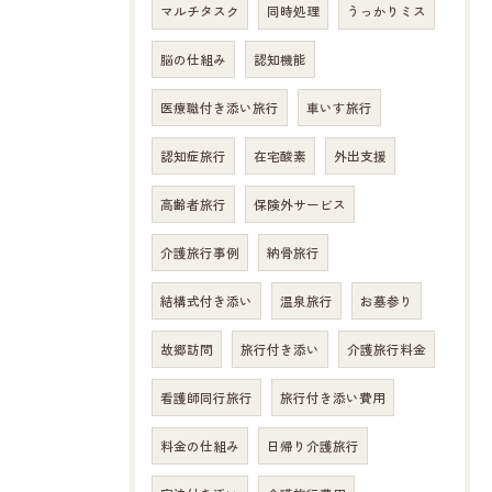
マルチタスク
同時処理
うっかりミス
脳の仕組み
認知機能
医療職付き添い旅行
車いす旅行
認知症旅行
在宅酸素
外出支援
高齢者旅行
保険外サービス
介護旅行事例
納骨旅行
結構式付き添い
温泉旅行
お墓参り
故郷訪問
旅行付き添い
介護旅行料金
看護師同行旅行
旅行付き添い費用
料金の仕組み
日帰り介護旅行