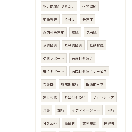
物の配置ができない
空間認知
荷物整理
片付け
失声症
心因性失声症
意識
見当識
意識障害
見当識障害
基礎知識
受診レポート
医療付き添い
安心サポート
病院付き添いサービス
看護師
終末期旅行
医療的ケア
旅行相談
外出付き添い
ボランティア
介護
旅行
ケアマネージャー
同行
付き添い
高齢者
業務委託
障害者