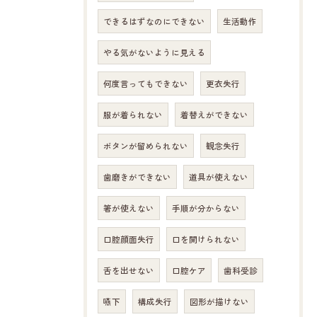
できるはずなのにできない
生活動作
やる気がないように見える
何度言ってもできない
更衣失行
服が着られない
着替えができない
ボタンが留められない
観念失行
歯磨きができない
道具が使えない
箸が使えない
手順が分からない
口腔顔面失行
口を開けられない
舌を出せない
口腔ケア
歯科受診
嚥下
構成失行
図形が描けない