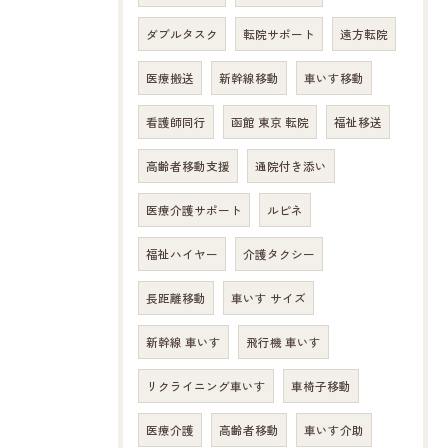
ダブルタスク
転院サポート
遠方転院
医療搬送
新幹線移動
車いす移動
看護師同行
函館 東京 転院
福祉移送
高齢者移動支援
通院付き添い
医療介護サポート
ルピネ
福祉ハイヤー
介護タクシー
長距離移動
車いす サイズ
新幹線 車いす
飛行機 車いす
リクライニング車いす
車椅子移動
医療介護
高齢者移動
車いす介助