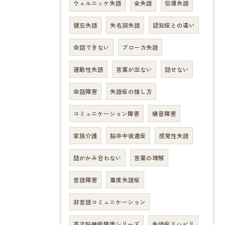
ウェルニッケ失語
全失語
伝導失語
健忘失語
失名詞失語
認知症との違い
会話できない
ブローカ失語
運動性失語
言葉が出ない
話せない
会話障害
失語症の接し方
コミュニケーション障害
構音障害
家族介護
脳卒中後遺症
感覚性失語
話がかみ合わない
言葉の理解
言語障害
重度失語症
非言語コミュニケーション
高次脳機能障害シリーズ
失語症リハビリ