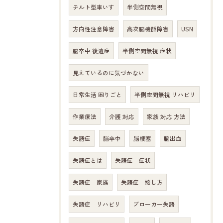
チルト型車いす
半側空間無視
方向性注意障害
高次脳機能障害
USN
脳卒中 後遺症
半側空間無視 症状
見えているのに気づかない
日常生活 困りごと
半側空間無視 リハビリ
作業療法
介護 対応
家族 対応 方法
失語症
脳卒中
脳梗塞
脳出血
失語症とは
失語症 症状
失語症 家族
失語症 接し方
失語症 リハビリ
ブローカー失語