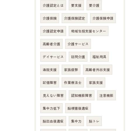
介護認定とは
要支援
要介護
介護保険
介護保険認定
介護保険申請
介護認定申請
地域包括支援センター
高齢者介護
介護サービス
デイサービス
訪問介護
福祉用具
通院支援
家族疲弊
高齢者外出支援
記憶障害
作業療法士
家族支援
見えない障害
認知機能障害
注意機能
お問い合わせはこちら
集中力低下
脳梗塞後遺症
脳出血後遺症
集中力
脳トレ