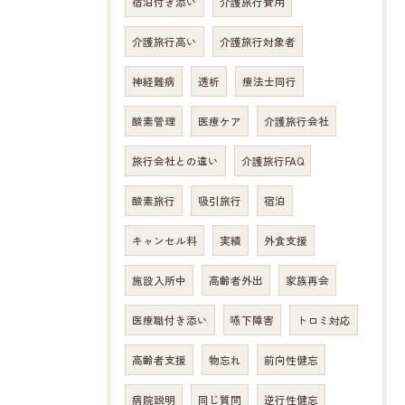
宿泊付き添い
介護旅行費用
介護旅行高い
介護旅行対象者
神経難病
透析
療法士同行
酸素管理
医療ケア
介護旅行会社
旅行会社との違い
介護旅行FAQ
酸素旅行
吸引旅行
宿泊
キャンセル料
実績
外食支援
施設入所中
高齢者外出
家族再会
医療職付き添い
嚥下障害
トロミ対応
高齢者支援
物忘れ
前向性健忘
病院説明
同じ質問
逆行性健忘