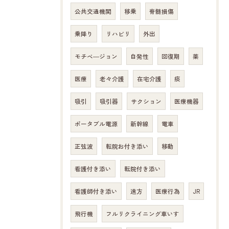
公共交通機関
移乗
脊髄損傷
乗降り
リハビリ
外出
モチベ―ジョン
自発性
回復期
薬
医療
老々介護
在宅介護
痰
吸引
吸引器
サクション
医療機器
ポータブル電源
新幹線
電車
正弦波
転院お付き添い
移動
看護付き添い
転院付き添い
看護師付き添い
遠方
医療行為
JR
飛行機
フルリクライニング車いす