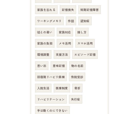
家族を忘れる
記憶喪失
短期記憶障害
ワーキングメモリ
作話
認知症
噓との違い
家族対応
接し方
家族の負担
メモ活用
スマホ活用
環境調整
支援方法
エピソード記憶
思い出
意味記憶
物の名前
回復期リハビリ病棟
他院受診
入院生活
医療制度
骨折
リハビリテーション
失行症
手は動くのにできない