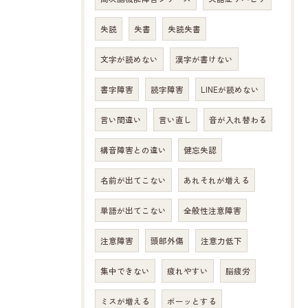
失読
失書
失読失書
文字が読めない
漢字が書けない
書字障害
読字障害
LINEが読めない
言い間違い
言い直し
音が入れ替わる
構音障害との違い
健忘失認
名前が出てこない
あれそれが増える
単語が出てこない
全般性注意障害
注意障害
頭部外傷
注意力低下
集中できない
疲れやすい
脳疲労
ミスが増える
ボーッとする