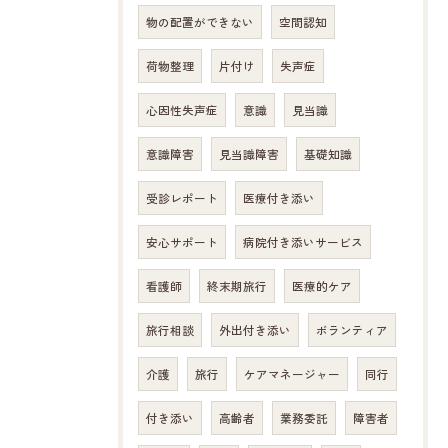
物の配置ができない
空間認知
荷物整理
片付け
失声症
心因性失声症
意識
見当識
意識障害
見当識障害
基礎知識
受診レポート
医療付き添い
安心サポート
病院付き添いサービス
看護師
終末期旅行
医療的ケア
旅行相談
外出付き添い
ボランティア
介護
旅行
ケアマネージャー
同行
付き添い
高齢者
業務委託
障害者