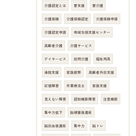
介護認定とは
要支援
要介護
介護保険
介護保険認定
介護保険申請
介護認定申請
地域包括支援センター
高齢者介護
介護サービス
デイサービス
訪問介護
福祉用具
通院支援
家族疲弊
高齢者外出支援
記憶障害
作業療法士
家族支援
見えない障害
認知機能障害
注意機能
お問い合わせはこちら
集中力低下
脳梗塞後遺症
脳出血後遺症
集中力
脳トレ