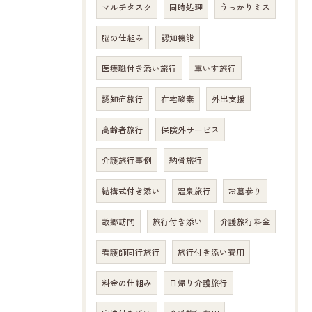
マルチタスク
同時処理
うっかりミス
脳の仕組み
認知機能
医療職付き添い旅行
車いす旅行
認知症旅行
在宅酸素
外出支援
高齢者旅行
保険外サービス
介護旅行事例
納骨旅行
結構式付き添い
温泉旅行
お墓参り
故郷訪問
旅行付き添い
介護旅行料金
看護師同行旅行
旅行付き添い費用
料金の仕組み
日帰り介護旅行