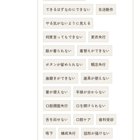
できるはずなのにできない
生活動作
やる気がないように見える
何度言ってもできない
更衣失行
服が着られない
着替えができない
ボタンが留められない
観念失行
歯磨きができない
道具が使えない
箸が使えない
手順が分からない
口腔顔面失行
口を開けられない
舌を出せない
口腔ケア
歯科受診
嚥下
構成失行
図形が描けない