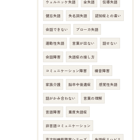
ウェルニッケ失語
全失語
伝導失語
健忘失語
失名詞失語
認知症との違い
会話できない
ブローカ失語
運動性失語
言葉が出ない
話せない
会話障害
失語症の接し方
コミュニケーション障害
構音障害
家族介護
脳卒中後遺症
感覚性失語
話がかみ合わない
言葉の理解
言語障害
重度失語症
非言語コミュニケーション
高次脳機能障害シリーズ
失語症リハビリ