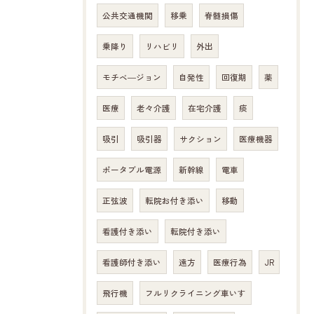
公共交通機関
移乗
脊髄損傷
乗降り
リハビリ
外出
モチベ―ジョン
自発性
回復期
薬
医療
老々介護
在宅介護
痰
吸引
吸引器
サクション
医療機器
ポータブル電源
新幹線
電車
正弦波
転院お付き添い
移動
看護付き添い
転院付き添い
看護師付き添い
遠方
医療行為
JR
飛行機
フルリクライニング車いす