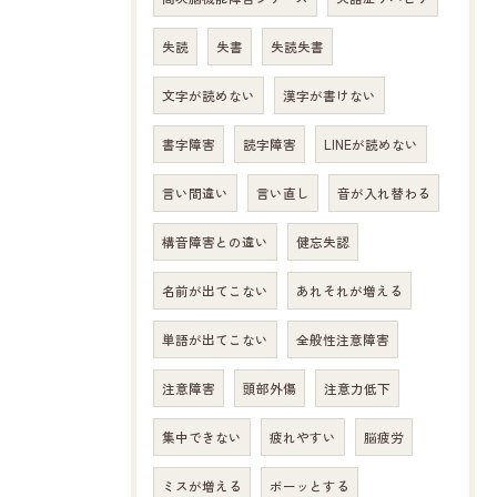
失読
失書
失読失書
文字が読めない
漢字が書けない
書字障害
読字障害
LINEが読めない
言い間違い
言い直し
音が入れ替わる
構音障害との違い
健忘失認
名前が出てこない
あれそれが増える
単語が出てこない
全般性注意障害
注意障害
頭部外傷
注意力低下
集中できない
疲れやすい
脳疲労
ミスが増える
ボーッとする