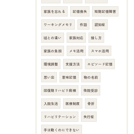
家族を忘れる
記憶喪失
短期記憶障害
ワーキングメモリ
作話
認知症
噓との違い
家族対応
接し方
家族の負担
メモ活用
スマホ活用
環境調整
支援方法
エピソード記憶
思い出
意味記憶
物の名前
回復期リハビリ病棟
他院受診
入院生活
医療制度
骨折
リハビリテーション
失行症
手は動くのにできない