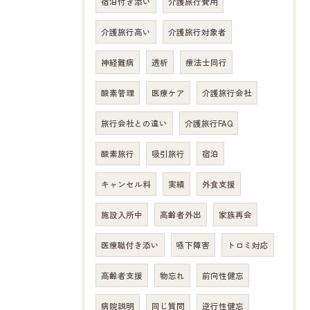
宿泊付き添い
介護旅行費用
介護旅行高い
介護旅行対象者
神経難病
透析
療法士同行
酸素管理
医療ケア
介護旅行会社
旅行会社との違い
介護旅行FAQ
酸素旅行
吸引旅行
宿泊
キャンセル料
実績
外食支援
施設入所中
高齢者外出
家族再会
医療職付き添い
嚥下障害
トロミ対応
高齢者支援
物忘れ
前向性健忘
病院説明
同じ質問
逆行性健忘