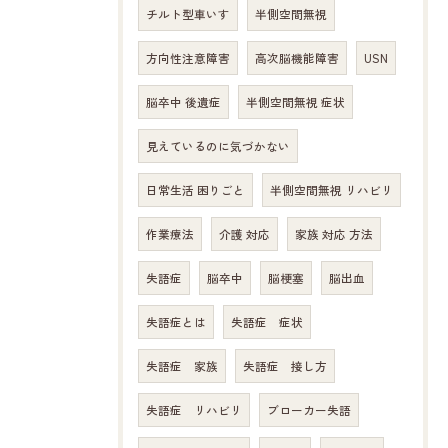
チルト型車いす
半側空間無視
方向性注意障害
高次脳機能障害
USN
脳卒中 後遺症
半側空間無視 症状
見えているのに気づかない
日常生活 困りごと
半側空間無視 リハビリ
作業療法
介護 対応
家族 対応 方法
失語症
脳卒中
脳梗塞
脳出血
失語症とは
失語症 症状
失語症 家族
失語症 接し方
失語症 リハビリ
ブローカー失語