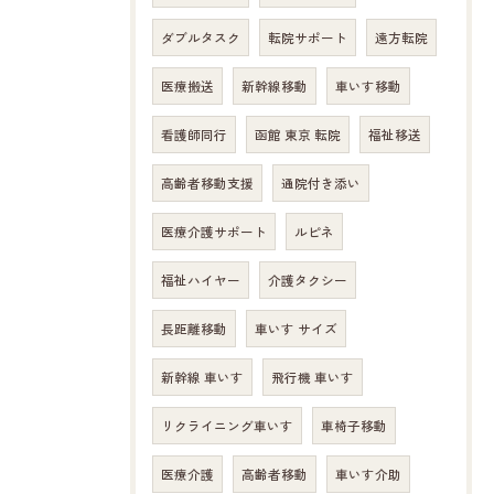
ダブルタスク
転院サポート
遠方転院
医療搬送
新幹線移動
車いす移動
看護師同行
函館 東京 転院
福祉移送
高齢者移動支援
通院付き添い
医療介護サポート
ルピネ
福祉ハイヤー
介護タクシー
長距離移動
車いす サイズ
新幹線 車いす
飛行機 車いす
リクライニング車いす
車椅子移動
医療介護
高齢者移動
車いす介助