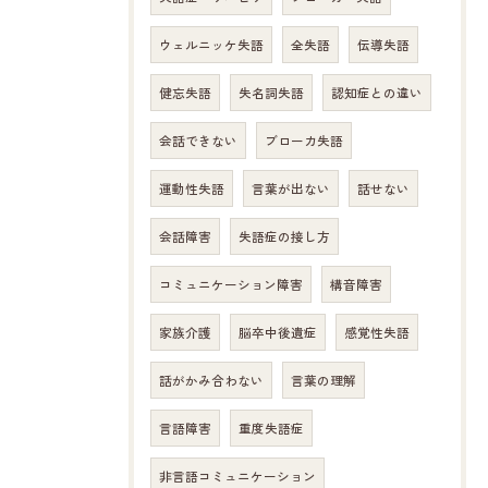
ウェルニッケ失語
全失語
伝導失語
健忘失語
失名詞失語
認知症との違い
会話できない
ブローカ失語
運動性失語
言葉が出ない
話せない
会話障害
失語症の接し方
コミュニケーション障害
構音障害
家族介護
脳卒中後遺症
感覚性失語
話がかみ合わない
言葉の理解
言語障害
重度失語症
非言語コミュニケーション