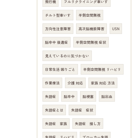
飛行機
フルリクライニング車いす
チルト型車いす
半側空間無視
方向性注意障害
高次脳機能障害
USN
脳卒中 後遺症
半側空間無視 症状
見えているのに気づかない
日常生活 困りごと
半側空間無視 リハビリ
作業療法
介護 対応
家族 対応 方法
失語症
脳卒中
脳梗塞
脳出血
失語症とは
失語症 症状
失語症 家族
失語症 接し方
失語症 リハビリ
ブローカー失語