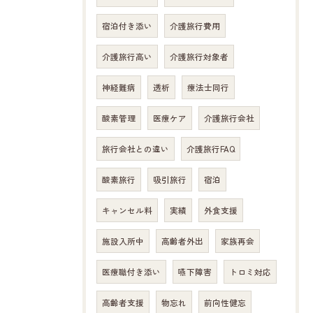
宿泊付き添い
介護旅行費用
介護旅行高い
介護旅行対象者
神経難病
透析
療法士同行
酸素管理
医療ケア
介護旅行会社
旅行会社との違い
介護旅行FAQ
酸素旅行
吸引旅行
宿泊
キャンセル料
実績
外食支援
施設入所中
高齢者外出
家族再会
医療職付き添い
嚥下障害
トロミ対応
高齢者支援
物忘れ
前向性健忘