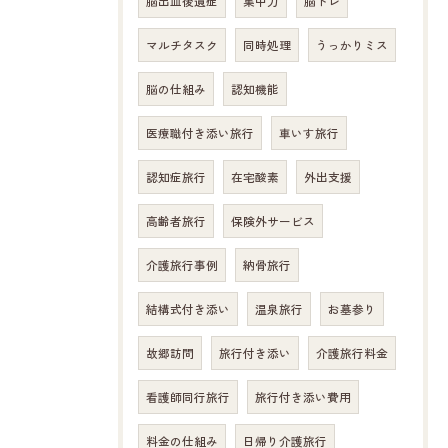
脳出血後遺症
集中力
脳トレ
マルチタスク
同時処理
うっかりミス
脳の仕組み
認知機能
医療職付き添い旅行
車いす旅行
認知症旅行
在宅酸素
外出支援
高齢者旅行
保険外サービス
介護旅行事例
納骨旅行
結構式付き添い
温泉旅行
お墓参り
故郷訪問
旅行付き添い
介護旅行料金
看護師同行旅行
旅行付き添い費用
料金の仕組み
日帰り介護旅行