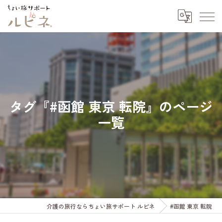
タグ『#函館 東京 転院』のページ
一覧
介護の旅行ならちょい旅サポート ルピネ
#函館 東京 転院