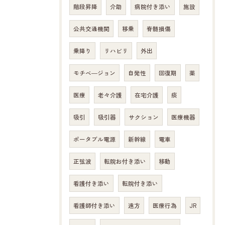
階段昇降
介助
病院付き添い
施設
公共交通機関
移乗
脊髄損傷
乗降り
リハビリ
外出
モチベ―ジョン
自発性
回復期
薬
医療
老々介護
在宅介護
痰
吸引
吸引器
サクション
医療機器
ポータブル電源
新幹線
電車
正弦波
転院お付き添い
移動
看護付き添い
転院付き添い
看護師付き添い
遠方
医療行為
JR