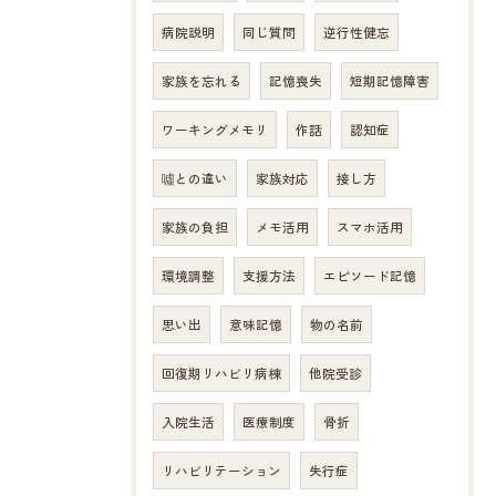
病院説明
同じ質問
逆行性健忘
家族を忘れる
記憶喪失
短期記憶障害
ワーキングメモリ
作話
認知症
噓との違い
家族対応
接し方
家族の負担
メモ活用
スマホ活用
環境調整
支援方法
エピソード記憶
思い出
意味記憶
物の名前
回復期リハビリ病棟
他院受診
入院生活
医療制度
骨折
リハビリテーション
失行症