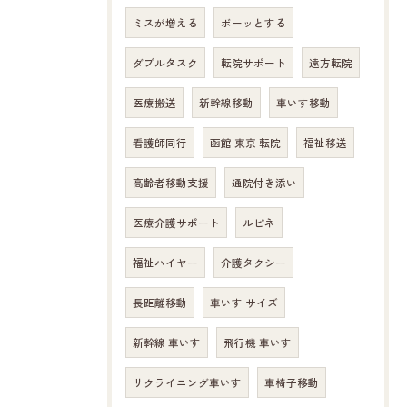
ミスが増える
ボーッとする
ダブルタスク
転院サポート
遠方転院
医療搬送
新幹線移動
車いす移動
看護師同行
函館 東京 転院
福祉移送
高齢者移動支援
通院付き添い
医療介護サポート
ルピネ
福祉ハイヤー
介護タクシー
長距離移動
車いす サイズ
新幹線 車いす
飛行機 車いす
リクライニング車いす
車椅子移動