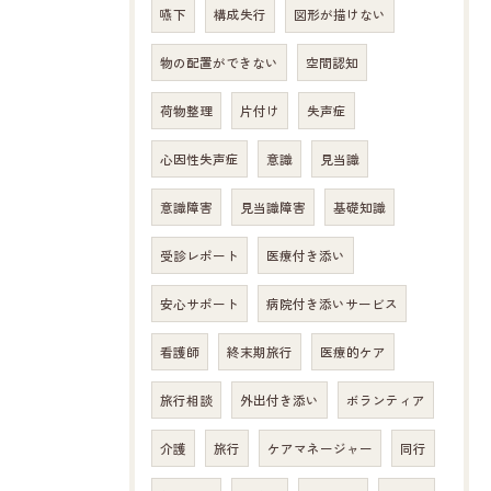
嚥下
構成失行
図形が描けない
物の配置ができない
空間認知
荷物整理
片付け
失声症
心因性失声症
意識
見当識
意識障害
見当識障害
基礎知識
受診レポート
医療付き添い
安心サポート
病院付き添いサービス
看護師
終末期旅行
医療的ケア
旅行相談
外出付き添い
ボランティア
介護
旅行
ケアマネージャー
同行