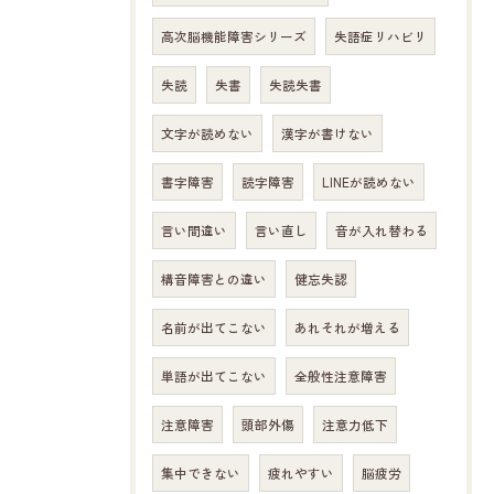
高次脳機能障害シリーズ
失語症リハビリ
失読
失書
失読失書
文字が読めない
漢字が書けない
書字障害
読字障害
LINEが読めない
言い間違い
言い直し
音が入れ替わる
構音障害との違い
健忘失認
名前が出てこない
あれそれが増える
単語が出てこない
全般性注意障害
注意障害
頭部外傷
注意力低下
集中できない
疲れやすい
脳疲労