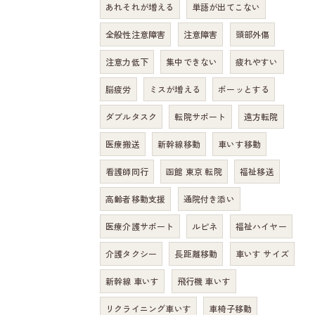
あれそれが増える
単語が出てこない
全般性注意障害
注意障害
頭部外傷
注意力低下
集中できない
疲れやすい
脳疲労
ミスが増える
ボーッとする
ダブルタスク
転院サポート
遠方転院
医療搬送
新幹線移動
車いす移動
看護師同行
函館 東京 転院
福祉移送
高齢者移動支援
通院付き添い
医療介護サポート
ルピネ
福祉ハイヤー
介護タクシー
長距離移動
車いす サイズ
新幹線 車いす
飛行機 車いす
リクライニング車いす
車椅子移動