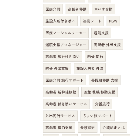
医療介護
高齢者移動
車いす介助
施設入所付き添い
連携シート
MSW
医療ソーシャルワーカー
退院支援
退院支援アマネージャー
高齢者 外出支援
高齢者 旅行付き添い
納骨 同行
納骨 外出支援
施設入居者 外泊
医療介護 旅行サポート
長距離移動 支援
高齢者 新幹線移動
函館 札幌 移動支援
高齢者 付き添いサービス
介護旅行
外出同行サービス
ちょい旅サポート
高齢者 宿泊支援
介護認定
介護認定とは