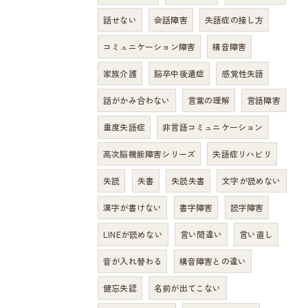
話せない
会話障害
失語症の接し方
コミュニケーション障害
構音障害
家族介護
脳卒中後遺症
感覚性失語
話がかみ合わない
言葉の理解
言語障害
重度失語症
非言語コミュニケーション
高次脳機能障害シリーズ
失語症リハビリ
失読
失書
失読失書
文字が読めない
漢字が書けない
書字障害
読字障害
LINEが読めない
言い間違い
言い直し
音が入れ替わる
構音障害との違い
健忘失認
名前が出てこない