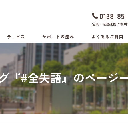
0138-85
営業・業務提携は
専用
サービス
サポートの流れ
よくあるご質問
ちょい旅サポート
料金表
付き添いサービス
グ『#全失語』のページ
介助方法の相談
生活環境の相談
病院の付き添いサービス
健康支援サービス