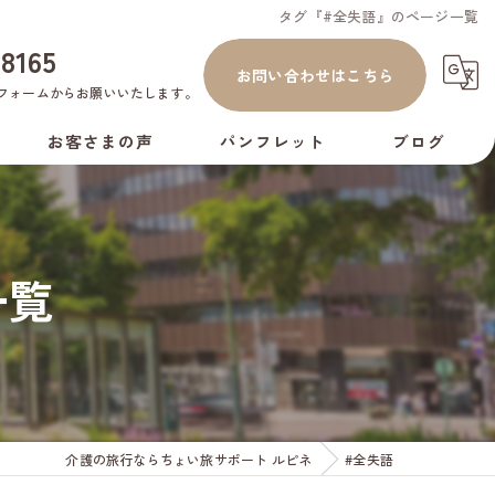
タグ『#全失語』のページ一覧
-8165
お問い合わせはこちら
フォーム
からお願いいたします。
お客さまの声
パンフレット
ブログ
コラム
一覧
介護の旅行ならちょい旅サポート ルピネ
#全失語