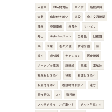
入院中
24時間対応
車いす
階段昇降
介助
病院付き添い
施設
公共交通機関
移乗
脊髄損傷
乗降り
リハビリ
外出
モチベ―ジョン
自発性
回復期
薬
医療
老々介護
在宅介護
痰
吸引
吸引器
サクション
医療機器
ポータブル電源
新幹線
電車
正弦波
転院お付き添い
移動
看護付き添い
転院付き添い
看護師付き添い
遠方
医療行為
JR
飛行機
フルリクライニング車いす
チルト型車いす