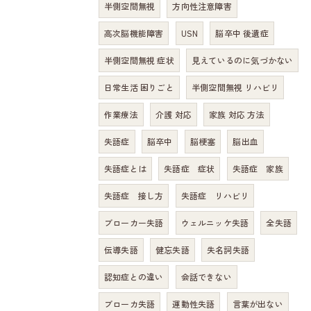
半側空間無視
方向性注意障害
高次脳機能障害
USN
脳卒中 後遺症
半側空間無視 症状
見えているのに気づかない
日常生活 困りごと
半側空間無視 リハビリ
作業療法
介護 対応
家族 対応 方法
失語症
脳卒中
脳梗塞
脳出血
失語症とは
失語症 症状
失語症 家族
失語症 接し方
失語症 リハビリ
ブローカー失語
ウェルニッケ失語
全失語
伝導失語
健忘失語
失名詞失語
認知症との違い
会話できない
ブローカ失語
運動性失語
言葉が出ない