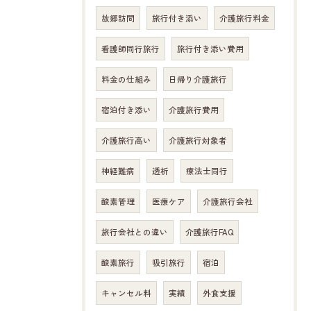
故郷訪問
旅行付き添い
介護旅行料金
看護師同行旅行
旅行付き添い費用
料金の仕組み
日帰り介護旅行
宿泊付き添い
介護旅行費用
介護旅行高い
介護旅行対象者
神経難病
透析
療法士同行
酸素管理
医療ケア
介護旅行会社
旅行会社との違い
介護旅行FAQ
酸素旅行
吸引旅行
宿泊
キャンセル料
実績
外食支援