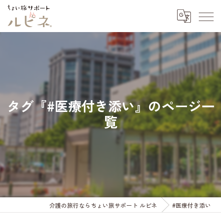
タグ『#医療付き添い』のページ一
覧
介護の旅行ならちょい旅サポート ルピネ
#医療付き添い