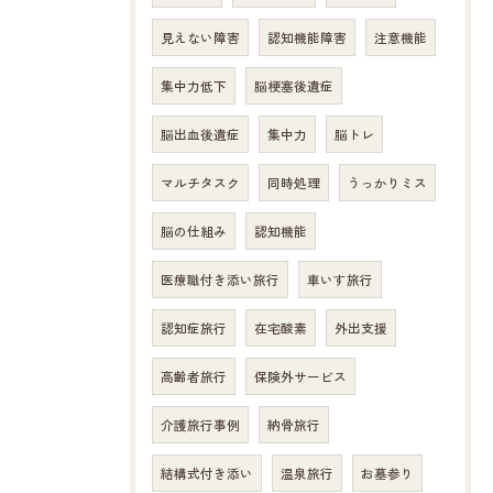
見えない障害
認知機能障害
注意機能
集中力低下
脳梗塞後遺症
脳出血後遺症
集中力
脳トレ
マルチタスク
同時処理
うっかりミス
脳の仕組み
認知機能
医療職付き添い旅行
車いす旅行
認知症旅行
在宅酸素
外出支援
高齢者旅行
保険外サービス
介護旅行事例
納骨旅行
結構式付き添い
温泉旅行
お墓参り