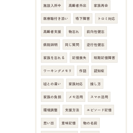
施設入所中
高齢者外出
家族再会
医療職付き添い
嚥下障害
トロミ対応
高齢者支援
物忘れ
前向性健忘
病院説明
同じ質問
逆行性健忘
家族を忘れる
記憶喪失
短期記憶障害
ワーキングメモリ
作話
認知症
噓との違い
家族対応
接し方
家族の負担
メモ活用
スマホ活用
環境調整
支援方法
エピソード記憶
思い出
意味記憶
物の名前