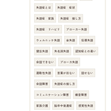
失語症とは
失語症 症状
失語症 家族
失語症 接し方
失語症 リハビリ
ブローカー失語
ウェルニッケ失語
全失語
伝導失語
健忘失語
失名詞失語
認知症との違い
会話できない
ブローカ失語
運動性失語
言葉が出ない
話せない
会話障害
失語症の接し方
コミュニケーション障害
構音障害
家族介護
脳卒中後遺症
感覚性失語