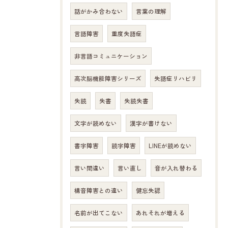
話がかみ合わない
言葉の理解
言語障害
重度失語症
非言語コミュニケーション
高次脳機能障害シリーズ
失語症リハビリ
失読
失書
失読失書
文字が読めない
漢字が書けない
書字障害
読字障害
LINEが読めない
言い間違い
言い直し
音が入れ替わる
構音障害との違い
健忘失認
名前が出てこない
あれそれが増える