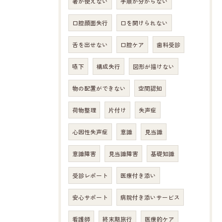
箸が使えない
手順が分からない
口腔顔面失行
口を開けられない
舌を出せない
口腔ケア
歯科受診
嚥下
構成失行
図形が描けない
物の配置ができない
空間認知
荷物整理
片付け
失声症
心因性失声症
意識
見当識
意識障害
見当識障害
基礎知識
受診レポート
医療付き添い
安心サポート
病院付き添いサービス
看護師
終末期旅行
医療的ケア