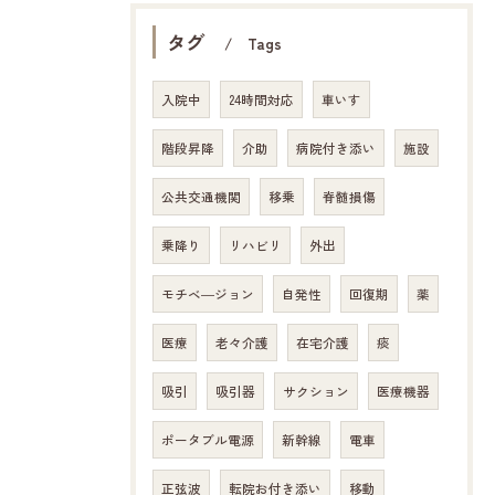
タグ
Tags
入院中
24時間対応
車いす
階段昇降
介助
病院付き添い
施設
公共交通機関
移乗
脊髄損傷
乗降り
リハビリ
外出
モチベ―ジョン
自発性
回復期
薬
医療
老々介護
在宅介護
痰
吸引
吸引器
サクション
医療機器
ポータブル電源
新幹線
電車
正弦波
転院お付き添い
移動