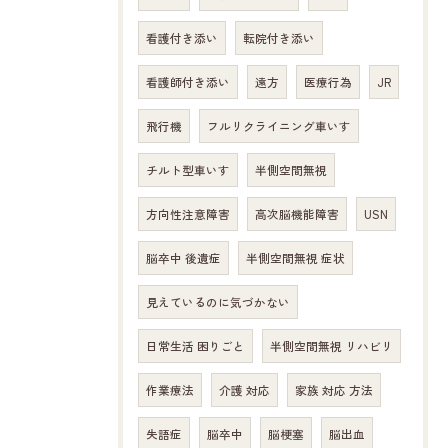
看護付き添い
転院付き添い
看護師付き添い
遠方
医療行為
JR
飛行機
フルリクライニング車いす
チルト型車いす
半側空間無視
方向性注意障害
高次脳機能障害
USN
脳卒中 後遺症
半側空間無視 症状
見えているのに気づかない
日常生活 困りごと
半側空間無視 リハビリ
作業療法
介護 対応
家族 対応 方法
失語症
脳卒中
脳梗塞
脳出血