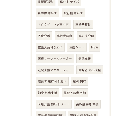
長距離移動
車いす サイズ
新幹線 車いす
飛行機 車いす
リクライニング車いす
車椅子移動
医療介護
高齢者移動
車いす介助
施設入所付き添い
連携シート
MSW
医療ソーシャルワーカー
退院支援
退院支援アマネージャー
高齢者 外出支援
高齢者 旅行付き添い
納骨 同行
納骨 外出支援
施設入居者 外泊
医療介護 旅行サポート
長距離移動 支援
高齢者 新幹線移動
函館 札幌 移動支援