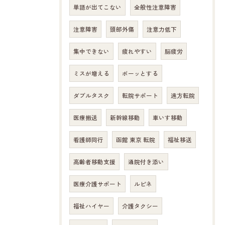
単語が出てこない
全般性注意障害
注意障害
頭部外傷
注意力低下
集中できない
疲れやすい
脳疲労
ミスが増える
ボーッとする
ダブルタスク
転院サポート
遠方転院
医療搬送
新幹線移動
車いす移動
看護師同行
函館 東京 転院
福祉移送
高齢者移動支援
通院付き添い
医療介護サポート
ルピネ
福祉ハイヤー
介護タクシー