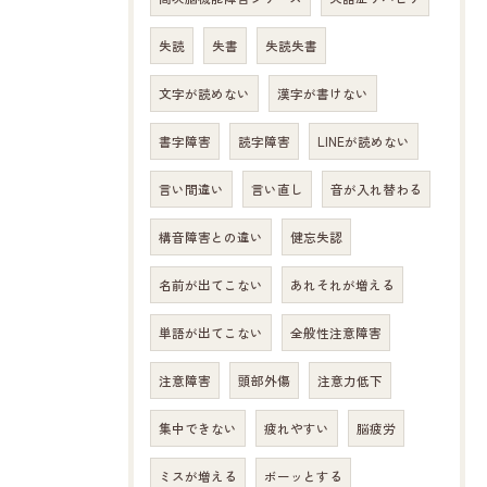
失読
失書
失読失書
文字が読めない
漢字が書けない
書字障害
読字障害
LINEが読めない
言い間違い
言い直し
音が入れ替わる
構音障害との違い
健忘失認
名前が出てこない
あれそれが増える
単語が出てこない
全般性注意障害
注意障害
頭部外傷
注意力低下
集中できない
疲れやすい
脳疲労
ミスが増える
ボーッとする