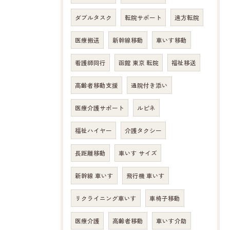
ダブルタスク
転院サポート
遠方転院
医療搬送
新幹線移動
車いす移動
看護師同行
函館 東京 転院
福祉移送
高齢者移動支援
通院付き添い
医療介護サポート
ルピネ
福祉ハイヤー
介護タクシー
長距離移動
車いす サイズ
新幹線 車いす
飛行機 車いす
リクライニング車いす
車椅子移動
医療介護
高齢者移動
車いす介助