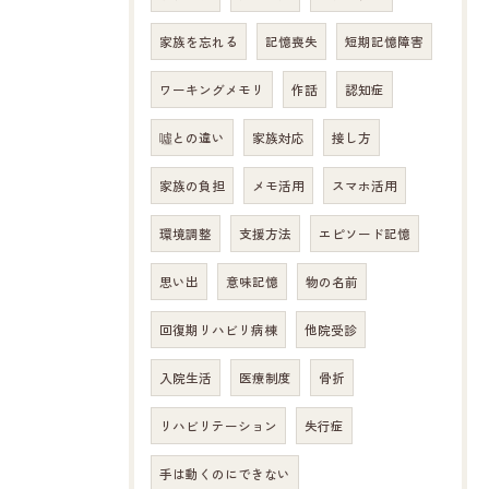
家族を忘れる
記憶喪失
短期記憶障害
ワーキングメモリ
作話
認知症
噓との違い
家族対応
接し方
家族の負担
メモ活用
スマホ活用
環境調整
支援方法
エピソード記憶
思い出
意味記憶
物の名前
回復期リハビリ病棟
他院受診
入院生活
医療制度
骨折
リハビリテーション
失行症
手は動くのにできない