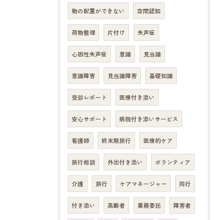
物の配置ができない
空間認知
荷物整理
片付け
失声症
心因性失声症
意識
見当識
意識障害
見当識障害
基礎知識
受診レポート
医療付き添い
安心サポート
病院付き添いサービス
看護師
終末期旅行
医療的ケア
旅行相談
外出付き添い
ボランティア
介護
旅行
ケアマネージャー
同行
付き添い
高齢者
業務委託
障害者