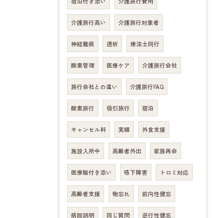
宿泊付き添い
介護旅行費用
介護旅行高い
介護旅行対象者
神経難病
透析
療法士同行
酸素管理
医療ケア
介護旅行会社
旅行会社との違い
介護旅行FAQ
酸素旅行
吸引旅行
宿泊
キャンセル料
実績
外食支援
施設入所中
高齢者外出
家族再会
医療職付き添い
嚥下障害
トロミ対応
高齢者支援
物忘れ
前向性健忘
病院説明
同じ質問
逆行性健忘