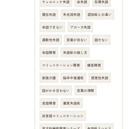
ウェルニッケ失語
全失語
伝導失語
健忘失語
失名詞失語
認知症との違い
会話できない
ブローカ失語
運動性失語
言葉が出ない
話せない
会話障害
失語症の接し方
コミュニケーション障害
構音障害
家族介護
脳卒中後遺症
感覚性失語
話がかみ合わない
言葉の理解
言語障害
重度失語症
非言語コミュニケーション
高次脳機能障害シリーズ
失語症リハビリ