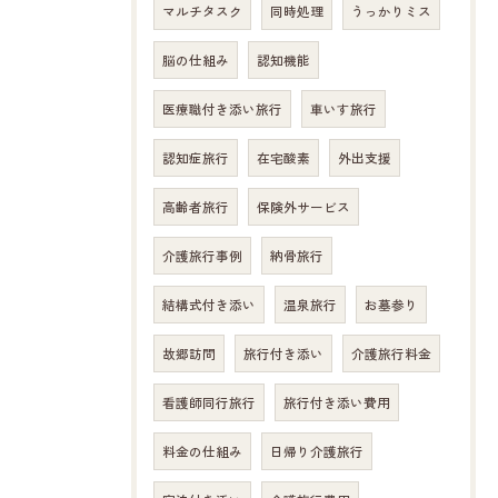
マルチタスク
同時処理
うっかりミス
脳の仕組み
認知機能
医療職付き添い旅行
車いす旅行
認知症旅行
在宅酸素
外出支援
高齢者旅行
保険外サービス
介護旅行事例
納骨旅行
結構式付き添い
温泉旅行
お墓参り
故郷訪問
旅行付き添い
介護旅行料金
看護師同行旅行
旅行付き添い費用
料金の仕組み
日帰り介護旅行