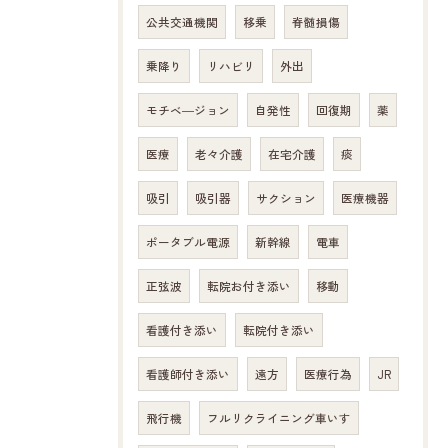
公共交通機関
移乗
脊髄損傷
乗降り
リハビリ
外出
モチベ―ジョン
自発性
回復期
薬
医療
老々介護
在宅介護
痰
吸引
吸引器
サクション
医療機器
ポータブル電源
新幹線
電車
正弦波
転院お付き添い
移動
看護付き添い
転院付き添い
看護師付き添い
遠方
医療行為
JR
飛行機
フルリクライニング車いす