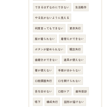
できるはずなのにできない
生活動作
やる気がないように見える
何度言ってもできない
更衣失行
服が着られない
着替えができない
ボタンが留められない
観念失行
歯磨きができない
道具が使えない
箸が使えない
手順が分からない
口腔顔面失行
口を開けられない
舌を出せない
口腔ケア
歯科受診
嚥下
構成失行
図形が描けない