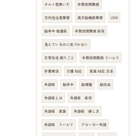
チルト型車いす
半側空間無視
方向性注意障害
高次脳機能障害
USN
脳卒中 後遺症
半側空間無視 症状
見えているのに気づかない
日常生活 困りごと
半側空間無視 リハビリ
作業療法
介護 対応
家族 対応 方法
失語症
脳卒中
脳梗塞
脳出血
失語症とは
失語症 症状
失語症 家族
失語症 接し方
失語症 リハビリ
ブローカー失語