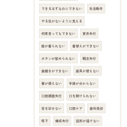
できるはずなのにできない
生活動作
やる気がないように見える
何度言ってもできない
更衣失行
服が着られない
着替えができない
ボタンが留められない
観念失行
歯磨きができない
道具が使えない
箸が使えない
手順が分からない
口腔顔面失行
口を開けられない
舌を出せない
口腔ケア
歯科受診
嚥下
構成失行
図形が描けない