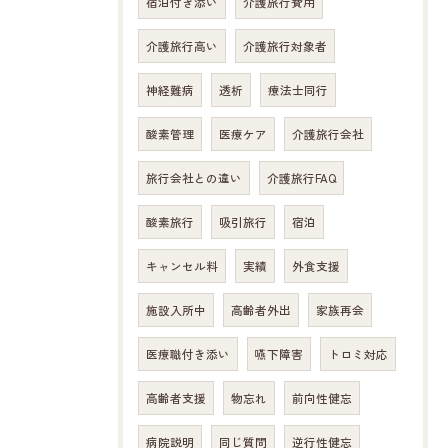
宿泊付き添い
介護旅行費用
介護旅行高い
介護旅行対象者
神経難病
透析
療法士同行
酸素管理
医療ケア
介護旅行会社
旅行会社との違い
介護旅行FAQ
酸素旅行
吸引旅行
宿泊
キャンセル料
実績
外食支援
施設入所中
高齢者外出
家族再会
医療職付き添い
嚥下障害
トロミ対応
高齢者支援
物忘れ
前向性健忘
病院説明
同じ質問
逆行性健忘