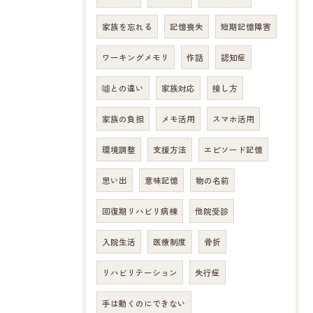
家族を忘れる
記憶喪失
短期記憶障害
ワーキングメモリ
作話
認知症
噓との違い
家族対応
接し方
家族の負担
メモ活用
スマホ活用
環境調整
支援方法
エピソード記憶
思い出
意味記憶
物の名前
回復期リハビリ病棟
他院受診
入院生活
医療制度
骨折
リハビリテーション
失行症
手は動くのにできない