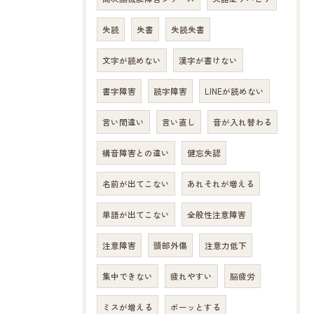
失読
失書
失読失書
文字が読めない
漢字が書けない
書字障害
読字障害
LINEが読めない
言い間違い
言い直し
音が入れ替わる
構音障害との違い
健忘失認
名前が出てこない
あれそれが増える
単語が出てこない
全般性注意障害
注意障害
頭部外傷
注意力低下
集中できない
疲れやすい
脳疲労
ミスが増える
ボーッとする