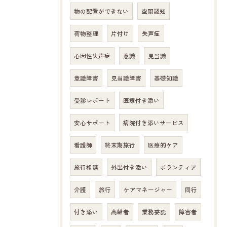
物の配置ができない
空間認知
荷物整理
片付け
失声症
心因性失声症
意識
見当識
意識障害
見当識障害
基礎知識
受診レポート
医療付き添い
安心サポート
病院付き添いサービス
看護師
終末期旅行
医療的ケア
旅行相談
外出付き添い
ボランティア
介護
旅行
ケアマネージャー
同行
付き添い
高齢者
業務委託
障害者