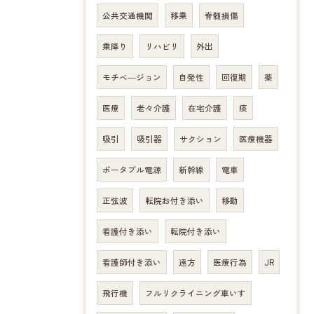
公共交通機関
移乗
脊髄損傷
乗降り
リハビリ
外出
モチベ―ジョン
自発性
回復期
薬
医療
老々介護
在宅介護
痰
吸引
吸引器
サクション
医療機器
ポータブル電源
新幹線
電車
正弦波
転院お付き添い
移動
看護付き添い
転院付き添い
看護師付き添い
遠方
医療行為
JR
飛行機
フルリクライニング車いす