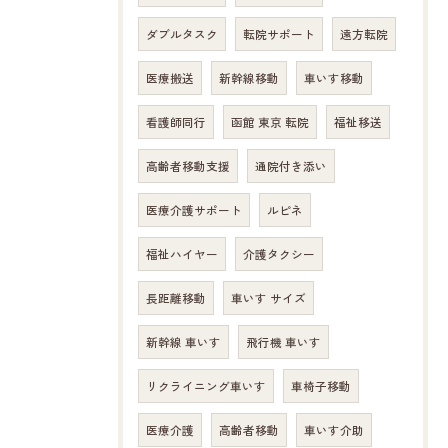
ダブルタスク
転院サポート
遠方転院
医療搬送
新幹線移動
車いす移動
看護師同行
函館 東京 転院
福祉移送
高齢者移動支援
通院付き添い
医療介護サポート
ルピネ
福祉ハイヤー
介護タクシー
長距離移動
車いす サイズ
新幹線 車いす
飛行機 車いす
リクライニング車いす
車椅子移動
医療介護
高齢者移動
車いす介助