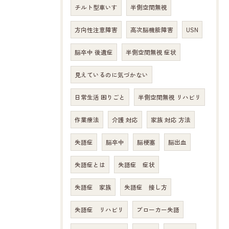
チルト型車いす
半側空間無視
方向性注意障害
高次脳機能障害
USN
脳卒中 後遺症
半側空間無視 症状
見えているのに気づかない
日常生活 困りごと
半側空間無視 リハビリ
作業療法
介護 対応
家族 対応 方法
失語症
脳卒中
脳梗塞
脳出血
失語症とは
失語症 症状
失語症 家族
失語症 接し方
失語症 リハビリ
ブローカー失語