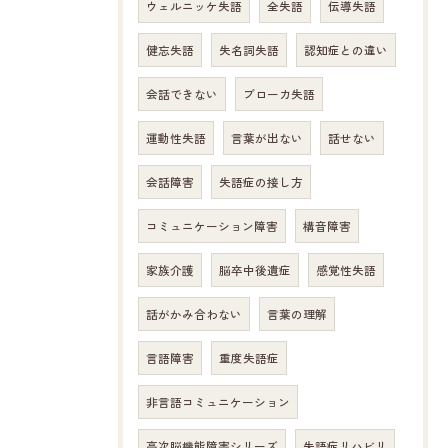
ウェルニッケ失語
全失語
伝導失語
健忘失語
失名詞失語
認知症との違い
会話できない
ブローカ失語
運動性失語
言葉が出ない
話せない
会話障害
失語症の接し方
コミュニケーション障害
構音障害
家族介護
脳卒中後遺症
感覚性失語
話がかみ合わない
言葉の理解
言語障害
重度失語症
非言語コミュニケーション
高次脳機能障害シリーズ
失語症リハビリ