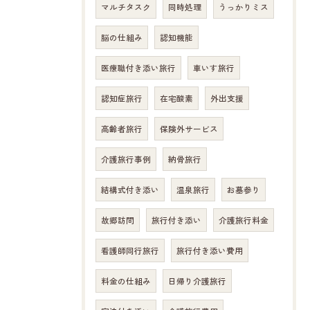
マルチタスク
同時処理
うっかりミス
脳の仕組み
認知機能
医療職付き添い旅行
車いす旅行
認知症旅行
在宅酸素
外出支援
高齢者旅行
保険外サービス
介護旅行事例
納骨旅行
結構式付き添い
温泉旅行
お墓参り
故郷訪問
旅行付き添い
介護旅行料金
看護師同行旅行
旅行付き添い費用
料金の仕組み
日帰り介護旅行