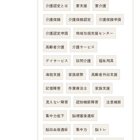
介護認定とは
要支援
要介護
介護保険
介護保険認定
介護保険申請
介護認定申請
地域包括支援センター
高齢者介護
介護サービス
デイサービス
訪問介護
福祉用具
通院支援
家族疲弊
高齢者外出支援
記憶障害
作業療法士
家族支援
見えない障害
認知機能障害
注意機能
お問い合わせはこちら
集中力低下
脳梗塞後遺症
脳出血後遺症
集中力
脳トレ