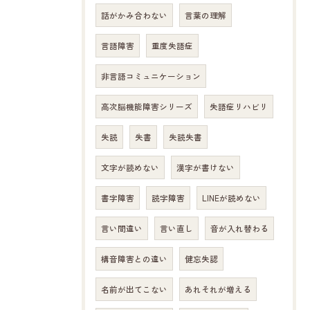
話がかみ合わない
言葉の理解
言語障害
重度失語症
非言語コミュニケーション
高次脳機能障害シリーズ
失語症リハビリ
失読
失書
失読失書
文字が読めない
漢字が書けない
書字障害
読字障害
LINEが読めない
言い間違い
言い直し
音が入れ替わる
構音障害との違い
健忘失認
名前が出てこない
あれそれが増える