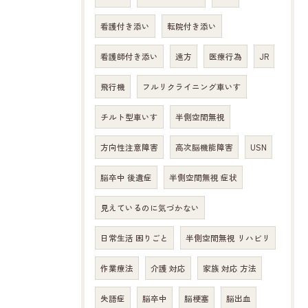
看護付き添い
転院付き添い
看護師付き添い
遠方
医療行為
JR
飛行機
フルリクライニング車いす
チルト型車いす
半側空間無視
方向性注意障害
高次脳機能障害
USN
脳卒中 後遺症
半側空間無視 症状
見えているのに気づかない
日常生活 困りごと
半側空間無視 リハビリ
作業療法
介護 対応
家族 対応 方法
失語症
脳卒中
脳梗塞
脳出血