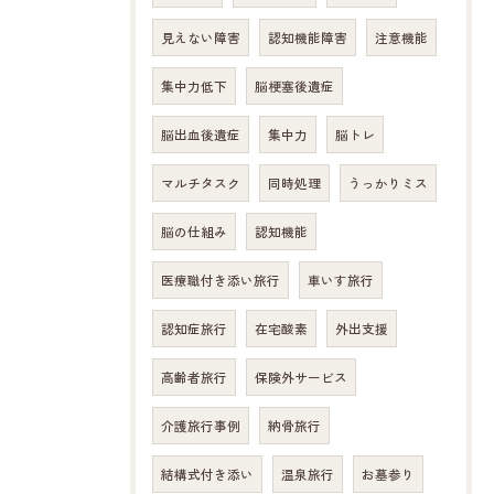
見えない障害
認知機能障害
注意機能
集中力低下
脳梗塞後遺症
脳出血後遺症
集中力
脳トレ
マルチタスク
同時処理
うっかりミス
脳の仕組み
認知機能
医療職付き添い旅行
車いす旅行
認知症旅行
在宅酸素
外出支援
高齢者旅行
保険外サービス
介護旅行事例
納骨旅行
結構式付き添い
温泉旅行
お墓参り