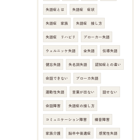
失語症とは
失語症 症状
失語症 家族
失語症 接し方
失語症 リハビリ
ブローカー失語
ウェルニッケ失語
全失語
伝導失語
健忘失語
失名詞失語
認知症との違い
会話できない
ブローカ失語
運動性失語
言葉が出ない
話せない
会話障害
失語症の接し方
コミュニケーション障害
構音障害
家族介護
脳卒中後遺症
感覚性失語