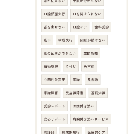
箸が使えない
手順が分からない
口腔顔面失行
口を開けられない
舌を出せない
口腔ケア
歯科受診
嚥下
構成失行
図形が描けない
物の配置ができない
空間認知
荷物整理
片付け
失声症
心因性失声症
意識
見当識
意識障害
見当識障害
基礎知識
受診レポート
医療付き添い
安心サポート
病院付き添いサービス
看護師
終末期旅行
医療的ケア