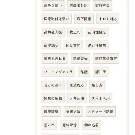
施設入所中
高齢者外出
家族再会
医療職付き添い
嚥下障害
トロミ対応
高齢者支援
物忘れ
前向性健忘
病院説明
同じ質問
逆行性健忘
家族を忘れる
記憶喪失
短期記憶障害
ワーキングメモリ
作話
認知症
噓との違い
家族対応
接し方
家族の負担
メモ活用
スマホ活用
環境調整
支援方法
エピソード記憶
思い出
意味記憶
物の名前