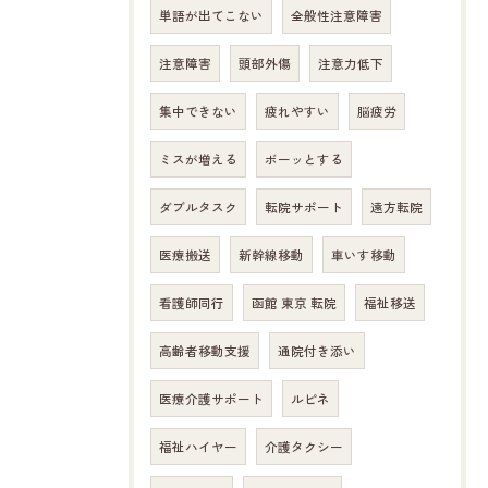
単語が出てこない
全般性注意障害
注意障害
頭部外傷
注意力低下
集中できない
疲れやすい
脳疲労
ミスが増える
ボーッとする
ダブルタスク
転院サポート
遠方転院
医療搬送
新幹線移動
車いす移動
看護師同行
函館 東京 転院
福祉移送
高齢者移動支援
通院付き添い
医療介護サポート
ルピネ
福祉ハイヤー
介護タクシー