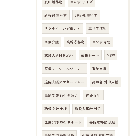
長距離移動
車いす サイズ
新幹線 車いす
飛行機 車いす
リクライニング車いす
車椅子移動
医療介護
高齢者移動
車いす介助
施設入所付き添い
連携シート
MSW
医療ソーシャルワーカー
退院支援
退院支援アマネージャー
高齢者 外出支援
高齢者 旅行付き添い
納骨 同行
納骨 外出支援
施設入居者 外泊
医療介護 旅行サポート
長距離移動 支援
高齢者 新幹線移動
函館 札幌 移動支援