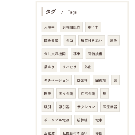
タグ
Tags
入院中
24時間対応
車いす
階段昇降
介助
病院付き添い
施設
公共交通機関
移乗
脊髄損傷
乗降り
リハビリ
外出
モチベ―ジョン
自発性
回復期
薬
医療
老々介護
在宅介護
痰
吸引
吸引器
サクション
医療機器
ポータブル電源
新幹線
電車
正弦波
転院お付き添い
移動