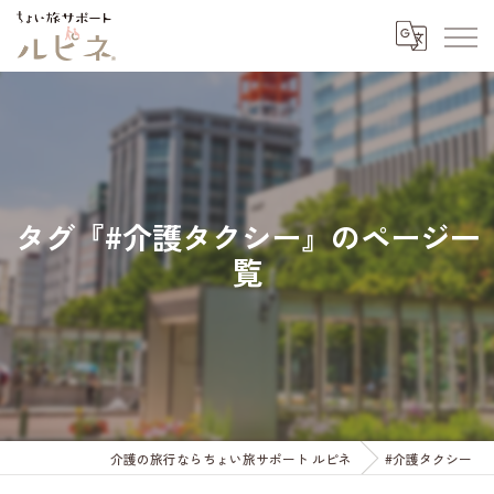
タグ『#介護タクシー』のページ一
覧
介護の旅行ならちょい旅サポート ルピネ
#介護タクシー