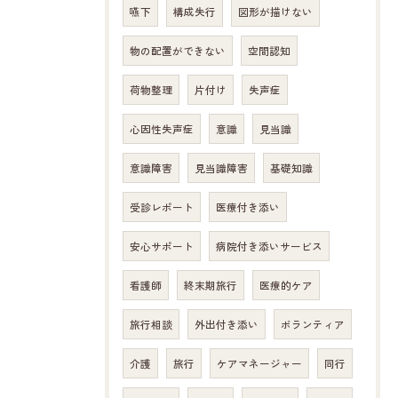
嚥下
構成失行
図形が描けない
物の配置ができない
空間認知
荷物整理
片付け
失声症
心因性失声症
意識
見当識
意識障害
見当識障害
基礎知識
受診レポート
医療付き添い
安心サポート
病院付き添いサービス
看護師
終末期旅行
医療的ケア
旅行相談
外出付き添い
ボランティア
介護
旅行
ケアマネージャー
同行