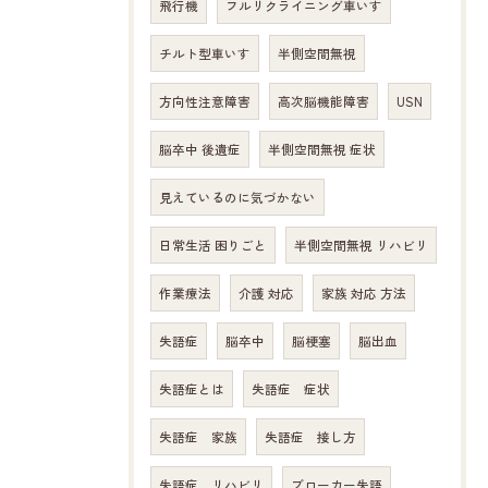
飛行機
フルリクライニング車いす
チルト型車いす
半側空間無視
方向性注意障害
高次脳機能障害
USN
脳卒中 後遺症
半側空間無視 症状
見えているのに気づかない
日常生活 困りごと
半側空間無視 リハビリ
作業療法
介護 対応
家族 対応 方法
失語症
脳卒中
脳梗塞
脳出血
失語症とは
失語症 症状
失語症 家族
失語症 接し方
失語症 リハビリ
ブローカー失語