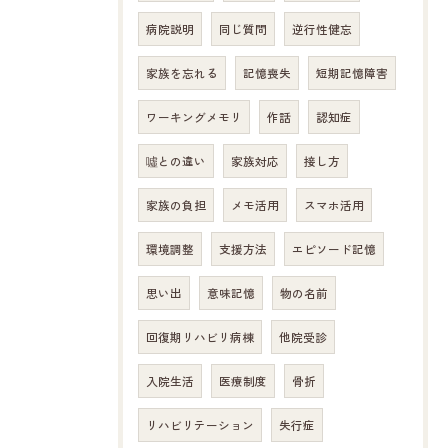
病院説明
同じ質問
逆行性健忘
家族を忘れる
記憶喪失
短期記憶障害
ワーキングメモリ
作話
認知症
噓との違い
家族対応
接し方
家族の負担
メモ活用
スマホ活用
環境調整
支援方法
エピソード記憶
思い出
意味記憶
物の名前
回復期リハビリ病棟
他院受診
入院生活
医療制度
骨折
リハビリテーション
失行症