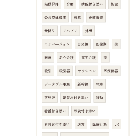
階段昇降
介助
病院付き添い
施設
公共交通機関
移乗
脊髄損傷
乗降り
リハビリ
外出
モチベ―ジョン
自発性
回復期
薬
医療
老々介護
在宅介護
痰
吸引
吸引器
サクション
医療機器
ポータブル電源
新幹線
電車
正弦波
転院お付き添い
移動
看護付き添い
転院付き添い
看護師付き添い
遠方
医療行為
JR