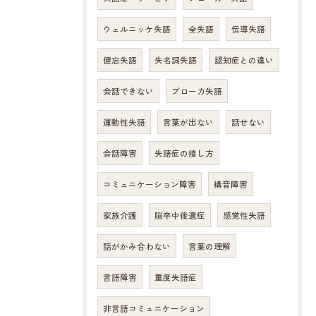
ウェルニッケ失語
全失語
伝導失語
健忘失語
失名詞失語
認知症との違い
会話できない
ブローカ失語
運動性失語
言葉が出ない
話せない
会話障害
失語症の接し方
コミュニケーション障害
構音障害
家族介護
脳卒中後遺症
感覚性失語
話がかみ合わない
言葉の理解
言語障害
重度失語症
非言語コミュニケーション