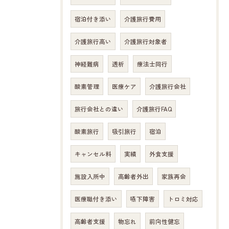
宿泊付き添い
介護旅行費用
介護旅行高い
介護旅行対象者
神経難病
透析
療法士同行
酸素管理
医療ケア
介護旅行会社
旅行会社との違い
介護旅行FAQ
酸素旅行
吸引旅行
宿泊
キャンセル料
実績
外食支援
施設入所中
高齢者外出
家族再会
医療職付き添い
嚥下障害
トロミ対応
高齢者支援
物忘れ
前向性健忘