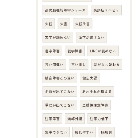
高次脳機能障害シリーズ
失語症リハビリ
失読
失書
失読失書
文字が読めない
漢字が書けない
書字障害
読字障害
LINEが読めない
言い間違い
言い直し
音が入れ替わる
構音障害との違い
健忘失認
名前が出てこない
あれそれが増える
単語が出てこない
全般性注意障害
注意障害
頭部外傷
注意力低下
集中できない
疲れやすい
脳疲労