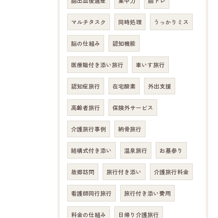
脳出血後遺症
集中力
脳トレ
マルチタスク
同時処理
うっかりミス
脳の仕組み
認知機能
医療職付き添い旅行
車いす旅行
認知症旅行
在宅酸素
外出支援
高齢者旅行
保険外サービス
介護旅行事例
納骨旅行
結構式付き添い
温泉旅行
お墓参り
故郷訪問
旅行付き添い
介護旅行料金
看護師同行旅行
旅行付き添い費用
料金の仕組み
日帰り介護旅行