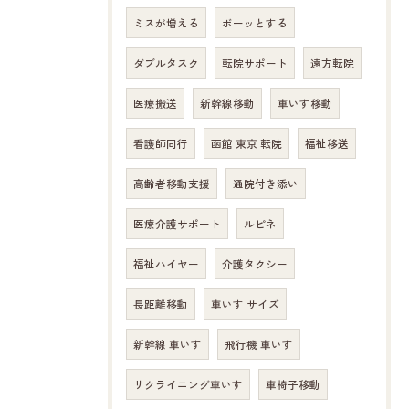
ミスが増える
ボーッとする
ダブルタスク
転院サポート
遠方転院
医療搬送
新幹線移動
車いす移動
看護師同行
函館 東京 転院
福祉移送
高齢者移動支援
通院付き添い
医療介護サポート
ルピネ
福祉ハイヤー
介護タクシー
長距離移動
車いす サイズ
新幹線 車いす
飛行機 車いす
リクライニング車いす
車椅子移動