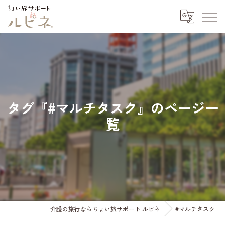
タグ『#マルチタスク』のページ一
覧
介護の旅行ならちょい旅サポート ルピネ
#マルチタスク