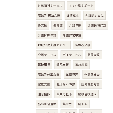
外出同行サービス
ちょい旅サポート
高齢者 宿泊支援
介護認定
介護認定とは
要支援
要介護
介護保険
介護保険認定
介護保険申請
介護認定申請
地域包括支援センター
高齢者介護
介護サービス
デイサービス
訪問介護
福祉用具
通院支援
家族疲弊
高齢者外出支援
記憶障害
作業療法士
家族支援
見えない障害
認知機能障害
注意機能
集中力低下
脳梗塞後遺症
脳出血後遺症
集中力
脳トレ