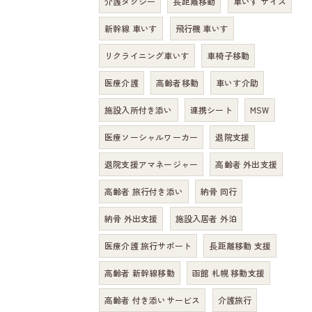
介護タクシー
長距離移動
車いす サイズ
新幹線 車いす
飛行機 車いす
リクライニング車いす
車椅子移動
医療介護
高齢者移動
車いす介助
施設入所付き添い
連携シート
MSW
医療ソーシャルワーカー
退院支援
退院支援アマネージャー
高齢者 外出支援
高齢者 旅行付き添い
納骨 同行
納骨 外出支援
施設入居者 外泊
医療介護 旅行サポート
長距離移動 支援
高齢者 新幹線移動
函館 札幌 移動支援
高齢者 付き添いサービス
介護旅行