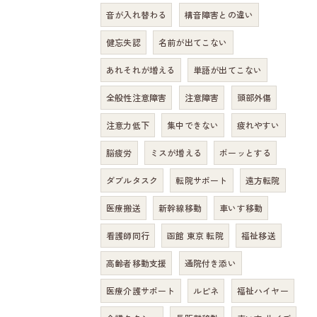
音が入れ替わる
構音障害との違い
健忘失認
名前が出てこない
あれそれが増える
単語が出てこない
全般性注意障害
注意障害
頭部外傷
注意力低下
集中できない
疲れやすい
脳疲労
ミスが増える
ボーッとする
ダブルタスク
転院サポート
遠方転院
医療搬送
新幹線移動
車いす移動
看護師同行
函館 東京 転院
福祉移送
高齢者移動支援
通院付き添い
医療介護サポート
ルピネ
福祉ハイヤー