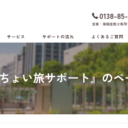
0138-85
営業・業務提携は
専用
サービス
サポートの流れ
よくあるご質問
ちょい旅サポート
料金表
付き添いサービス
#ちょい旅サポート』のペ
介助方法の相談
生活環境の相談
病院の付き添いサービス
健康支援サービス