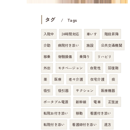
タグ
Tags
入院中
24時間対応
車いす
階段昇降
介助
病院付き添い
施設
公共交通機関
移乗
脊髄損傷
乗降り
リハビリ
外出
モチベ―ジョン
自発性
回復期
薬
医療
老々介護
在宅介護
痰
吸引
吸引器
サクション
医療機器
ポータブル電源
新幹線
電車
正弦波
転院お付き添い
移動
看護付き添い
転院付き添い
看護師付き添い
遠方