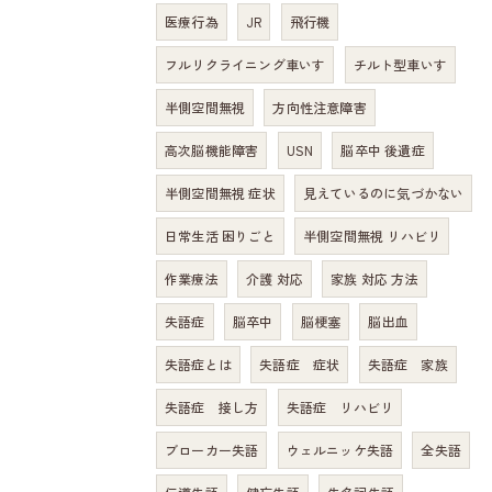
医療行為
JR
飛行機
フルリクライニング車いす
チルト型車いす
半側空間無視
方向性注意障害
高次脳機能障害
USN
脳卒中 後遺症
半側空間無視 症状
見えているのに気づかない
日常生活 困りごと
半側空間無視 リハビリ
作業療法
介護 対応
家族 対応 方法
失語症
脳卒中
脳梗塞
脳出血
失語症とは
失語症 症状
失語症 家族
失語症 接し方
失語症 リハビリ
ブローカー失語
ウェルニッケ失語
全失語