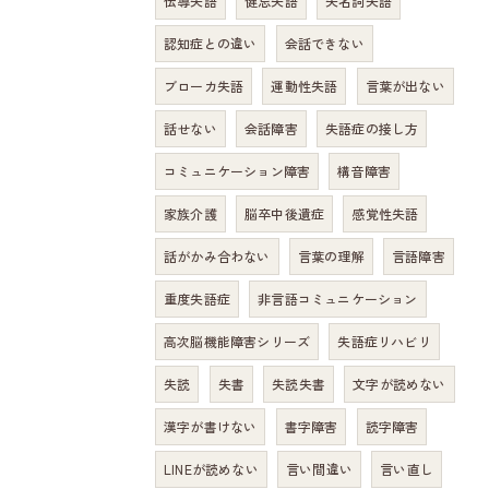
伝導失語
健忘失語
失名詞失語
認知症との違い
会話できない
ブローカ失語
運動性失語
言葉が出ない
話せない
会話障害
失語症の接し方
コミュニケーション障害
構音障害
家族介護
脳卒中後遺症
感覚性失語
話がかみ合わない
言葉の理解
言語障害
重度失語症
非言語コミュニケーション
高次脳機能障害シリーズ
失語症リハビリ
失読
失書
失読失書
文字が読めない
漢字が書けない
書字障害
読字障害
LINEが読めない
言い間違い
言い直し