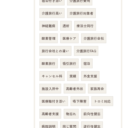
宿泊付き添い
介護旅行費用
介護旅行高い
介護旅行対象者
神経難病
透析
療法士同行
酸素管理
医療ケア
介護旅行会社
旅行会社との違い
介護旅行FAQ
酸素旅行
吸引旅行
宿泊
キャンセル料
実績
外食支援
施設入所中
高齢者外出
家族再会
医療職付き添い
嚥下障害
トロミ対応
高齢者支援
物忘れ
前向性健忘
病院説明
同じ質問
逆行性健忘