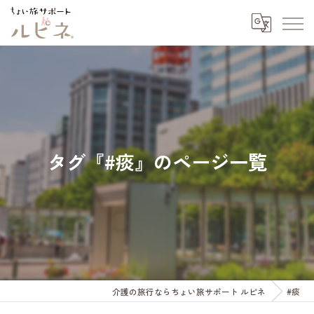
タグ『#痰』のページ一覧
介護の旅行ならちょい旅サポート ルピネ
#痰