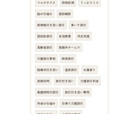
マルチタスク
同時処理
うっかりミス
脳の仕組み
認知機能
医療職付き添い旅行
車いす旅行
認知症旅行
在宅酸素
外出支援
高齢者旅行
保険外サービス
介護旅行事例
納骨旅行
結構式付き添い
温泉旅行
お墓参り
故郷訪問
旅行付き添い
介護旅行料金
看護師同行旅行
旅行付き添い費用
料金の仕組み
日帰り介護旅行