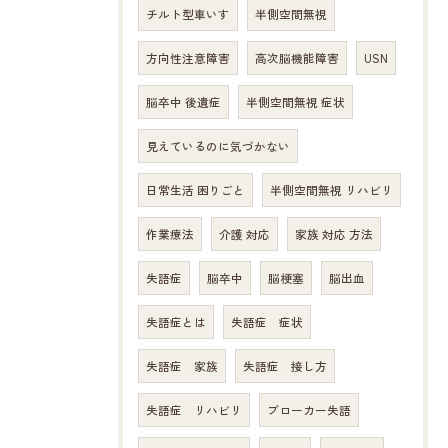
チルト型車いす
半側空間無視
方向性注意障害
高次脳機能障害
USN
脳卒中 後遺症
半側空間無視 症状
見えているのに気づかない
日常生活 困りごと
半側空間無視 リハビリ
作業療法
介護 対応
家族 対応 方法
失語症
脳卒中
脳梗塞
脳出血
失語症とは
失語症 症状
失語症 家族
失語症 接し方
失語症 リハビリ
ブローカー失語