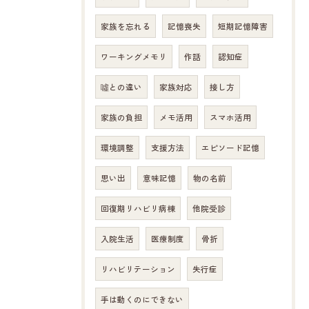
家族を忘れる
記憶喪失
短期記憶障害
ワーキングメモリ
作話
認知症
噓との違い
家族対応
接し方
家族の負担
メモ活用
スマホ活用
環境調整
支援方法
エピソード記憶
思い出
意味記憶
物の名前
回復期リハビリ病棟
他院受診
入院生活
医療制度
骨折
リハビリテーション
失行症
手は動くのにできない