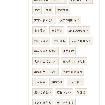
失読
失書
失読失書
文字が読めない
漢字が書けない
書字障害
読字障害
LINEが読めない
言い間違い
言い直し
音が入れ替わる
構音障害との違い
健忘失認
名前が出てこない
あれそれが増える
単語が出てこない
全般性注意障害
注意障害
頭部外傷
注意力低下
集中できない
疲れやすい
脳疲労
ミスが増える
ボーッとする