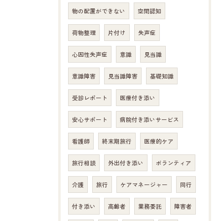
物の配置ができない
空間認知
荷物整理
片付け
失声症
心因性失声症
意識
見当識
意識障害
見当識障害
基礎知識
受診レポート
医療付き添い
安心サポート
病院付き添いサービス
看護師
終末期旅行
医療的ケア
旅行相談
外出付き添い
ボランティア
介護
旅行
ケアマネージャー
同行
付き添い
高齢者
業務委託
障害者