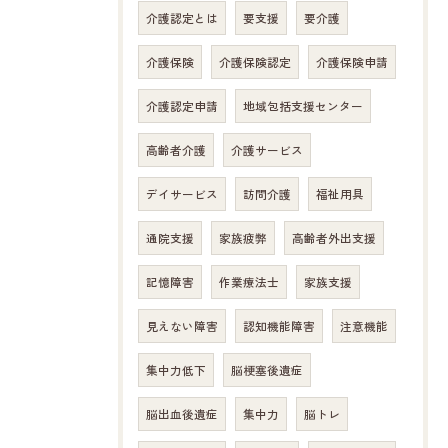
介護認定とは
要支援
要介護
介護保険
介護保険認定
介護保険申請
介護認定申請
地域包括支援センター
高齢者介護
介護サービス
デイサービス
訪問介護
福祉用具
通院支援
家族疲弊
高齢者外出支援
記憶障害
作業療法士
家族支援
見えない障害
認知機能障害
注意機能
お問い合わせはこちら
集中力低下
脳梗塞後遺症
脳出血後遺症
集中力
脳トレ