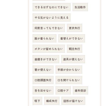
できるはずなのにできない
生活動作
やる気がないように見える
何度言ってもできない
更衣失行
服が着られない
着替えができない
ボタンが留められない
観念失行
歯磨きができない
道具が使えない
箸が使えない
手順が分からない
口腔顔面失行
口を開けられない
舌を出せない
口腔ケア
歯科受診
嚥下
構成失行
図形が描けない