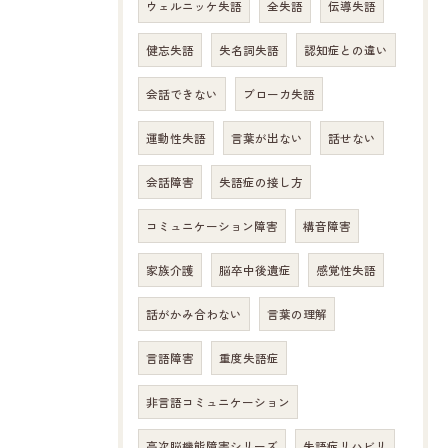
ウェルニッケ失語
全失語
伝導失語
健忘失語
失名詞失語
認知症との違い
会話できない
ブローカ失語
運動性失語
言葉が出ない
話せない
会話障害
失語症の接し方
コミュニケーション障害
構音障害
家族介護
脳卒中後遺症
感覚性失語
話がかみ合わない
言葉の理解
言語障害
重度失語症
非言語コミュニケーション
高次脳機能障害シリーズ
失語症リハビリ