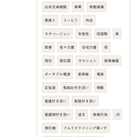
公共交通機関
移乗
脊髄損傷
乗降り
リハビリ
外出
モチベ―ジョン
自発性
回復期
薬
医療
老々介護
在宅介護
痰
吸引
吸引器
サクション
医療機器
ポータブル電源
新幹線
電車
正弦波
転院お付き添い
移動
看護付き添い
転院付き添い
看護師付き添い
遠方
医療行為
JR
飛行機
フルリクライニング車いす