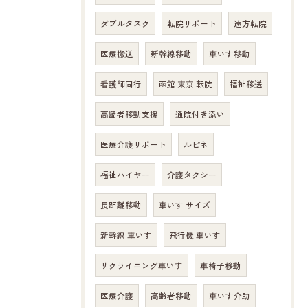
ダブルタスク
転院サポート
遠方転院
医療搬送
新幹線移動
車いす移動
看護師同行
函館 東京 転院
福祉移送
高齢者移動支援
通院付き添い
医療介護サポート
ルピネ
福祉ハイヤー
介護タクシー
長距離移動
車いす サイズ
新幹線 車いす
飛行機 車いす
リクライニング車いす
車椅子移動
医療介護
高齢者移動
車いす介助