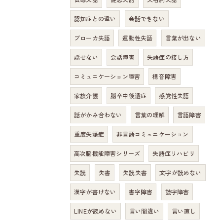
認知症との違い
会話できない
ブローカ失語
運動性失語
言葉が出ない
話せない
会話障害
失語症の接し方
コミュニケーション障害
構音障害
家族介護
脳卒中後遺症
感覚性失語
話がかみ合わない
言葉の理解
言語障害
重度失語症
非言語コミュニケーション
高次脳機能障害シリーズ
失語症リハビリ
失読
失書
失読失書
文字が読めない
漢字が書けない
書字障害
読字障害
LINEが読めない
言い間違い
言い直し