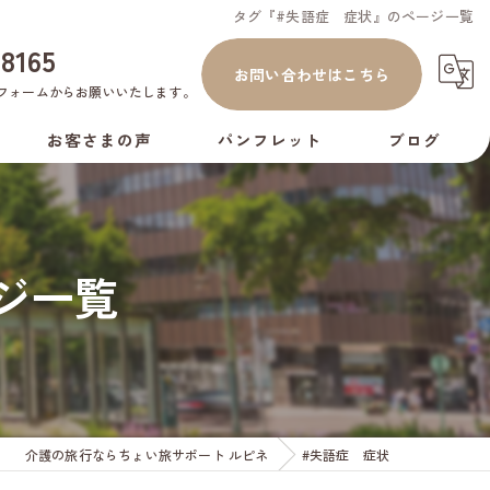
タグ『#失語症 症状』のページ一覧
-8165
お問い合わせはこちら
フォーム
からお願いいたします。
お客さまの声
パンフレット
ブログ
コラム
ジ一覧
介護の旅行ならちょい旅サポート ルピネ
#失語症 症状