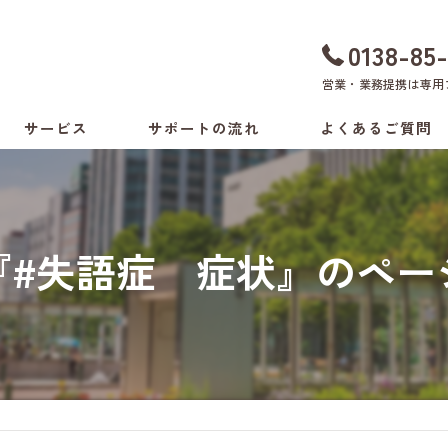
0138-85
営業・業務提携は
専用
サービス
サポートの流れ
よくあるご質問
ちょい旅サポート
料金表
付き添いサービス
『#失語症 症状』のペー
介助方法の相談
生活環境の相談
病院の付き添いサービス
健康支援サービス