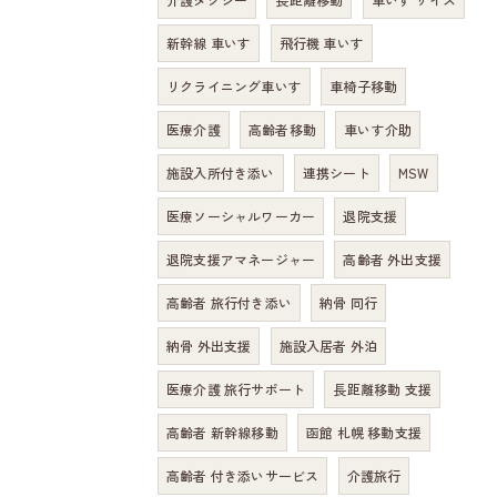
新幹線 車いす
飛行機 車いす
リクライニング車いす
車椅子移動
医療介護
高齢者移動
車いす介助
施設入所付き添い
連携シート
MSW
医療ソーシャルワーカー
退院支援
退院支援アマネージャー
高齢者 外出支援
高齢者 旅行付き添い
納骨 同行
納骨 外出支援
施設入居者 外泊
医療介護 旅行サポート
長距離移動 支援
高齢者 新幹線移動
函館 札幌 移動支援
高齢者 付き添いサービス
介護旅行