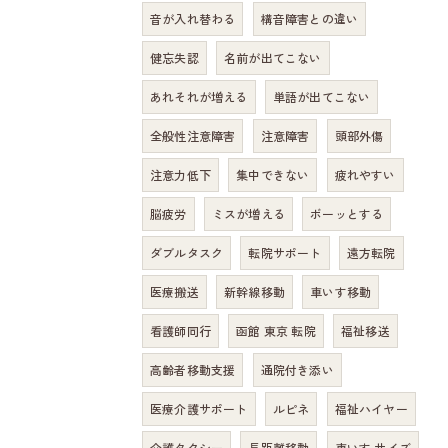
音が入れ替わる
構音障害との違い
健忘失認
名前が出てこない
あれそれが増える
単語が出てこない
全般性注意障害
注意障害
頭部外傷
注意力低下
集中できない
疲れやすい
脳疲労
ミスが増える
ボーッとする
ダブルタスク
転院サポート
遠方転院
医療搬送
新幹線移動
車いす移動
看護師同行
函館 東京 転院
福祉移送
高齢者移動支援
通院付き添い
医療介護サポート
ルピネ
福祉ハイヤー
介護タクシー
長距離移動
車いす サイズ