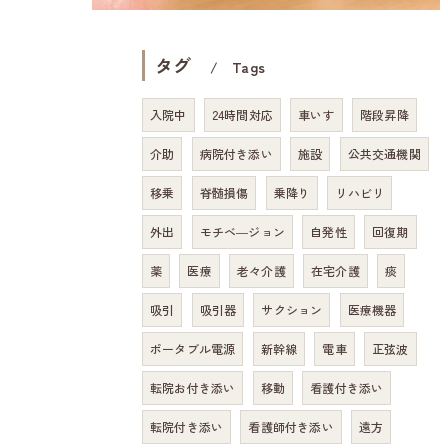
タグ
Tags
入院中
24時間対応
車いす
階段昇降
介助
病院付き添い
施設
公共交通機関
移乗
脊髄損傷
乗降り
リハビリ
外出
モチベ―ジョン
自発性
回復期
薬
医療
老々介護
在宅介護
痰
吸引
吸引器
サクション
医療機器
ポータブル電源
新幹線
電車
正弦波
転院お付き添い
移動
看護付き添い
転院付き添い
看護師付き添い
遠方