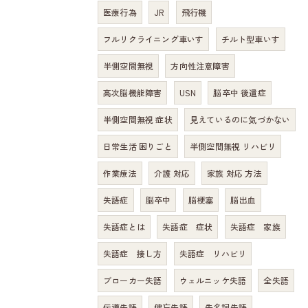
医療行為
JR
飛行機
フルリクライニング車いす
チルト型車いす
半側空間無視
方向性注意障害
高次脳機能障害
USN
脳卒中 後遺症
半側空間無視 症状
見えているのに気づかない
日常生活 困りごと
半側空間無視 リハビリ
作業療法
介護 対応
家族 対応 方法
失語症
脳卒中
脳梗塞
脳出血
失語症とは
失語症 症状
失語症 家族
失語症 接し方
失語症 リハビリ
ブローカー失語
ウェルニッケ失語
全失語
伝導失語
健忘失語
失名詞失語