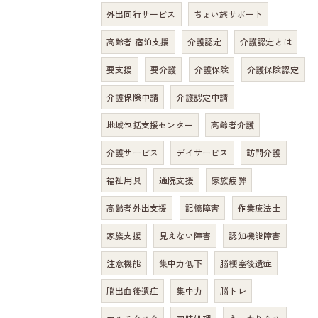
外出同行サービス
ちょい旅サポート
高齢者 宿泊支援
介護認定
介護認定とは
要支援
要介護
介護保険
介護保険認定
介護保険申請
介護認定申請
地域包括支援センター
高齢者介護
介護サービス
デイサービス
訪問介護
福祉用具
通院支援
家族疲弊
高齢者外出支援
記憶障害
作業療法士
家族支援
見えない障害
認知機能障害
注意機能
集中力低下
脳梗塞後遺症
脳出血後遺症
集中力
脳トレ