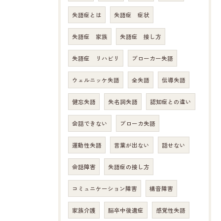
失語症とは
失語症 症状
失語症 家族
失語症 接し方
失語症 リハビリ
ブローカー失語
ウェルニッケ失語
全失語
伝導失語
健忘失語
失名詞失語
認知症との違い
会話できない
ブローカ失語
運動性失語
言葉が出ない
話せない
会話障害
失語症の接し方
コミュニケーション障害
構音障害
家族介護
脳卒中後遺症
感覚性失語