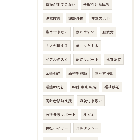
単語が出てこない
全般性注意障害
注意障害
頭部外傷
注意力低下
集中できない
疲れやすい
脳疲労
ミスが増える
ボーッとする
ダブルタスク
転院サポート
遠方転院
医療搬送
新幹線移動
車いす移動
看護師同行
函館 東京 転院
福祉移送
高齢者移動支援
通院付き添い
医療介護サポート
ルピネ
福祉ハイヤー
介護タクシー