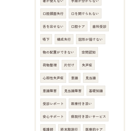
箸が使えない
手順が分からない
口腔顔面失行
口を開けられない
舌を出せない
口腔ケア
歯科受診
嚥下
構成失行
図形が描けない
物の配置ができない
空間認知
荷物整理
片付け
失声症
心因性失声症
意識
見当識
意識障害
見当識障害
基礎知識
受診レポート
医療付き添い
安心サポート
病院付き添いサービス
看護師
終末期旅行
医療的ケア