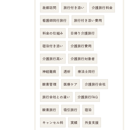
故郷訪問
旅行付き添い
介護旅行料金
看護師同行旅行
旅行付き添い費用
料金の仕組み
日帰り介護旅行
宿泊付き添い
介護旅行費用
介護旅行高い
介護旅行対象者
神経難病
透析
療法士同行
酸素管理
医療ケア
介護旅行会社
旅行会社との違い
介護旅行FAQ
酸素旅行
吸引旅行
宿泊
キャンセル料
実績
外食支援