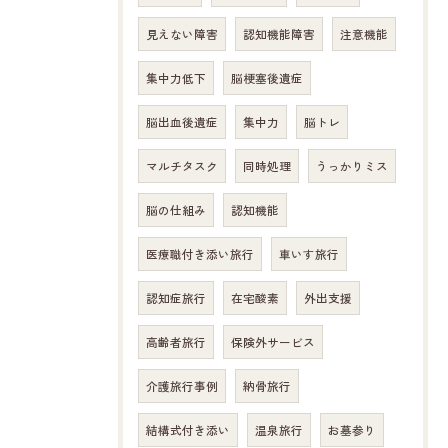
見えない障害
認知機能障害
注意機能
集中力低下
脳梗塞後遺症
脳出血後遺症
集中力
脳トレ
マルチタスク
同時処理
うっかりミス
脳の仕組み
認知機能
医療職付き添い旅行
車いす旅行
認知症旅行
在宅酸素
外出支援
高齢者旅行
保険外サービス
介護旅行事例
納骨旅行
結構式付き添い
温泉旅行
お墓参り