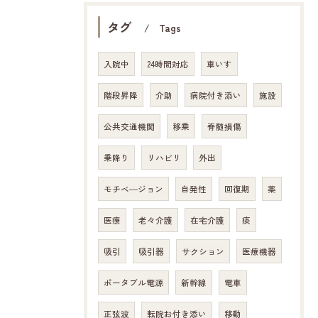
タグ
Tags
入院中
24時間対応
車いす
階段昇降
介助
病院付き添い
施設
公共交通機関
移乗
脊髄損傷
乗降り
リハビリ
外出
モチベ―ジョン
自発性
回復期
薬
医療
老々介護
在宅介護
痰
吸引
吸引器
サクション
医療機器
ポータブル電源
新幹線
電車
正弦波
転院お付き添い
移動