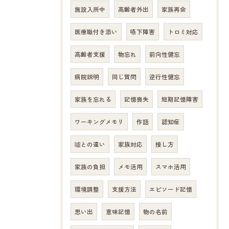
施設入所中
高齢者外出
家族再会
医療職付き添い
嚥下障害
トロミ対応
高齢者支援
物忘れ
前向性健忘
病院説明
同じ質問
逆行性健忘
家族を忘れる
記憶喪失
短期記憶障害
ワーキングメモリ
作話
認知症
噓との違い
家族対応
接し方
家族の負担
メモ活用
スマホ活用
環境調整
支援方法
エピソード記憶
思い出
意味記憶
物の名前