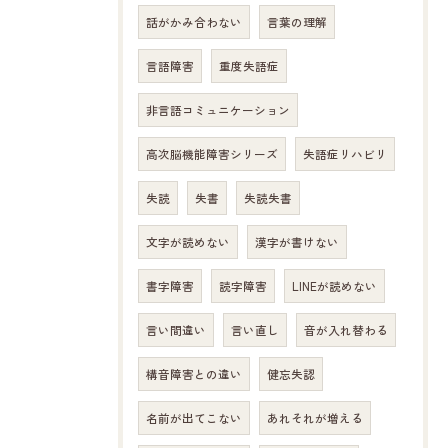
話がかみ合わない
言葉の理解
言語障害
重度失語症
非言語コミュニケーション
高次脳機能障害シリーズ
失語症リハビリ
失読
失書
失読失書
文字が読めない
漢字が書けない
書字障害
読字障害
LINEが読めない
言い間違い
言い直し
音が入れ替わる
構音障害との違い
健忘失認
名前が出てこない
あれそれが増える