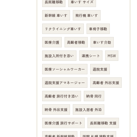
長距離移動
車いす サイズ
新幹線 車いす
飛行機 車いす
リクライニング車いす
車椅子移動
医療介護
高齢者移動
車いす介助
施設入所付き添い
連携シート
MSW
医療ソーシャルワーカー
退院支援
退院支援アマネージャー
高齢者 外出支援
高齢者 旅行付き添い
納骨 同行
納骨 外出支援
施設入居者 外泊
医療介護 旅行サポート
長距離移動 支援
高齢者 新幹線移動
函館 札幌 移動支援