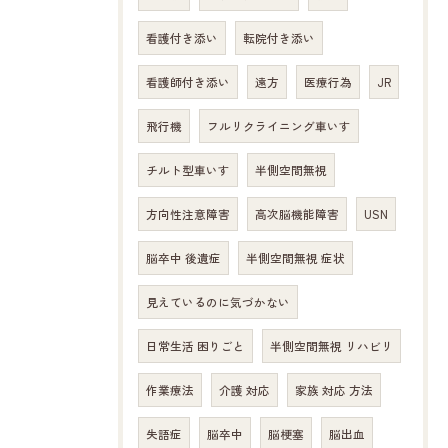
看護付き添い
転院付き添い
看護師付き添い
遠方
医療行為
JR
飛行機
フルリクライニング車いす
チルト型車いす
半側空間無視
方向性注意障害
高次脳機能障害
USN
脳卒中 後遺症
半側空間無視 症状
見えているのに気づかない
日常生活 困りごと
半側空間無視 リハビリ
作業療法
介護 対応
家族 対応 方法
失語症
脳卒中
脳梗塞
脳出血