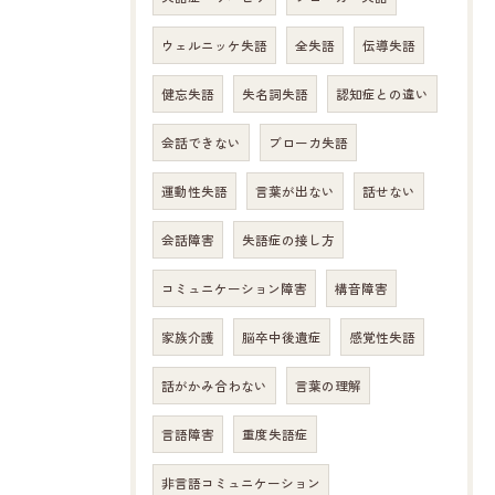
ウェルニッケ失語
全失語
伝導失語
健忘失語
失名詞失語
認知症との違い
会話できない
ブローカ失語
運動性失語
言葉が出ない
話せない
会話障害
失語症の接し方
コミュニケーション障害
構音障害
家族介護
脳卒中後遺症
感覚性失語
話がかみ合わない
言葉の理解
言語障害
重度失語症
非言語コミュニケーション