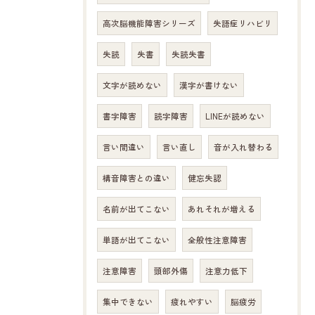
高次脳機能障害シリーズ
失語症リハビリ
失読
失書
失読失書
文字が読めない
漢字が書けない
書字障害
読字障害
LINEが読めない
言い間違い
言い直し
音が入れ替わる
構音障害との違い
健忘失認
名前が出てこない
あれそれが増える
単語が出てこない
全般性注意障害
注意障害
頭部外傷
注意力低下
集中できない
疲れやすい
脳疲労