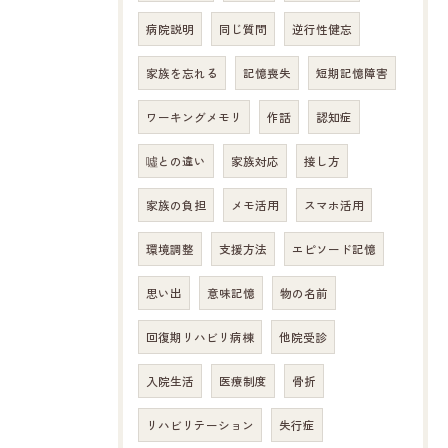
病院説明
同じ質問
逆行性健忘
家族を忘れる
記憶喪失
短期記憶障害
ワーキングメモリ
作話
認知症
噓との違い
家族対応
接し方
家族の負担
メモ活用
スマホ活用
環境調整
支援方法
エピソード記憶
思い出
意味記憶
物の名前
回復期リハビリ病棟
他院受診
入院生活
医療制度
骨折
リハビリテーション
失行症