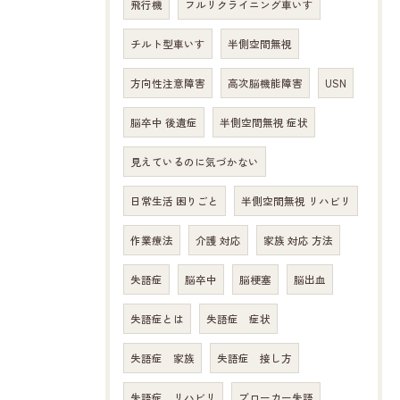
飛行機
フルリクライニング車いす
チルト型車いす
半側空間無視
方向性注意障害
高次脳機能障害
USN
脳卒中 後遺症
半側空間無視 症状
見えているのに気づかない
日常生活 困りごと
半側空間無視 リハビリ
作業療法
介護 対応
家族 対応 方法
失語症
脳卒中
脳梗塞
脳出血
失語症とは
失語症 症状
失語症 家族
失語症 接し方
失語症 リハビリ
ブローカー失語