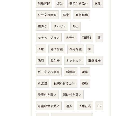
階段昇降
介助
病院付き添い
施設
公共交通機関
移乗
脊髄損傷
乗降り
リハビリ
外出
モチベ―ジョン
自発性
回復期
薬
医療
老々介護
在宅介護
痰
吸引
吸引器
サクション
医療機器
ポータブル電源
新幹線
電車
正弦波
転院お付き添い
移動
看護付き添い
転院付き添い
看護師付き添い
遠方
医療行為
JR