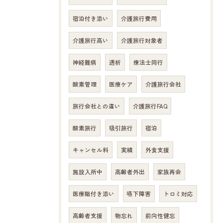
宿泊付き添い
介護旅行費用
介護旅行高い
介護旅行対象者
神経難病
透析
療法士同行
酸素管理
医療ケア
介護旅行会社
旅行会社との違い
介護旅行FAQ
酸素旅行
吸引旅行
宿泊
キャンセル料
実績
外食支援
施設入所中
高齢者外出
家族再会
医療職付き添い
嚥下障害
トロミ対応
高齢者支援
物忘れ
前向性健忘