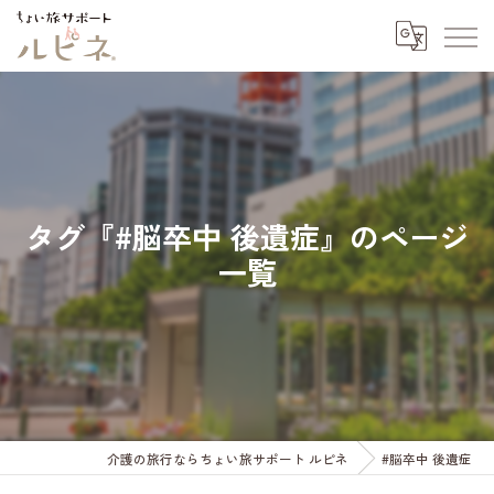
タグ『#脳卒中 後遺症』のページ
一覧
介護の旅行ならちょい旅サポート ルピネ
#脳卒中 後遺症