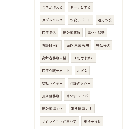
ミスが増える
ボーッとする
ダブルタスク
転院サポート
遠方転院
医療搬送
新幹線移動
車いす移動
看護師同行
函館 東京 転院
福祉移送
高齢者移動支援
通院付き添い
医療介護サポート
ルピネ
福祉ハイヤー
介護タクシー
長距離移動
車いす サイズ
新幹線 車いす
飛行機 車いす
リクライニング車いす
車椅子移動