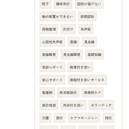
嚥下
構成失行
図形が描けない
物の配置ができない
空間認知
荷物整理
片付け
失声症
心因性失声症
意識
見当識
意識障害
見当識障害
基礎知識
受診レポート
医療付き添い
安心サポート
病院付き添いサービス
看護師
終末期旅行
医療的ケア
旅行相談
外出付き添い
ボランティア
介護
旅行
ケアマネージャー
同行