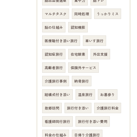
脳出血後遺症
集中力
脳トレ
マルチタスク
同時処理
うっかりミス
脳の仕組み
認知機能
医療職付き添い旅行
車いす旅行
認知症旅行
在宅酸素
外出支援
高齢者旅行
保険外サービス
介護旅行事例
納骨旅行
結構式付き添い
温泉旅行
お墓参り
故郷訪問
旅行付き添い
介護旅行料金
看護師同行旅行
旅行付き添い費用
料金の仕組み
日帰り介護旅行