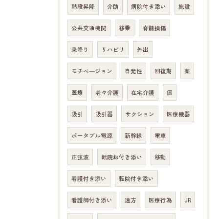
階段昇降
介助
病院付き添い
施設
公共交通機関
移乗
脊髄損傷
乗降り
リハビリ
外出
モチベ―ジョン
自発性
回復期
薬
医療
老々介護
在宅介護
痰
吸引
吸引器
サクション
医療機器
ポータブル電源
新幹線
電車
正弦波
転院お付き添い
移動
看護付き添い
転院付き添い
看護師付き添い
遠方
医療行為
JR