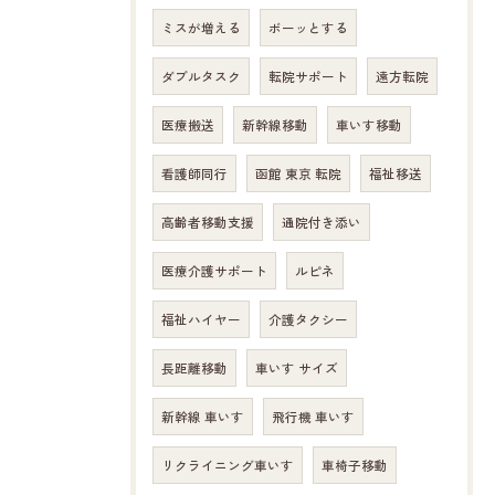
ミスが増える
ボーッとする
ダブルタスク
転院サポート
遠方転院
医療搬送
新幹線移動
車いす移動
看護師同行
函館 東京 転院
福祉移送
高齢者移動支援
通院付き添い
医療介護サポート
ルピネ
福祉ハイヤー
介護タクシー
長距離移動
車いす サイズ
新幹線 車いす
飛行機 車いす
リクライニング車いす
車椅子移動