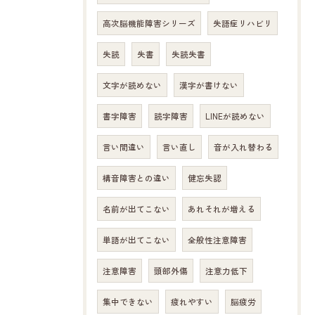
高次脳機能障害シリーズ
失語症リハビリ
失読
失書
失読失書
文字が読めない
漢字が書けない
書字障害
読字障害
LINEが読めない
言い間違い
言い直し
音が入れ替わる
構音障害との違い
健忘失認
名前が出てこない
あれそれが増える
単語が出てこない
全般性注意障害
注意障害
頭部外傷
注意力低下
集中できない
疲れやすい
脳疲労