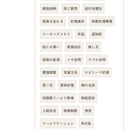
病院説明
同じ質問
逆行性健忘
家族を忘れる
記憶喪失
短期記憶障害
ワーキングメモリ
作話
認知症
噓との違い
家族対応
接し方
家族の負担
メモ活用
スマホ活用
環境調整
支援方法
エピソード記憶
思い出
意味記憶
物の名前
回復期リハビリ病棟
他院受診
入院生活
医療制度
骨折
リハビリテーション
失行症