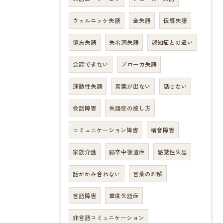
ウェルニッケ失語
全失語
伝導失語
健忘失語
失名詞失語
認知症との違い
会話できない
ブローカ失語
運動性失語
言葉が出ない
話せない
会話障害
失語症の接し方
コミュニケーション障害
構音障害
家族介護
脳卒中後遺症
感覚性失語
話がかみ合わない
言葉の理解
言語障害
重度失語症
非言語コミュニケーション