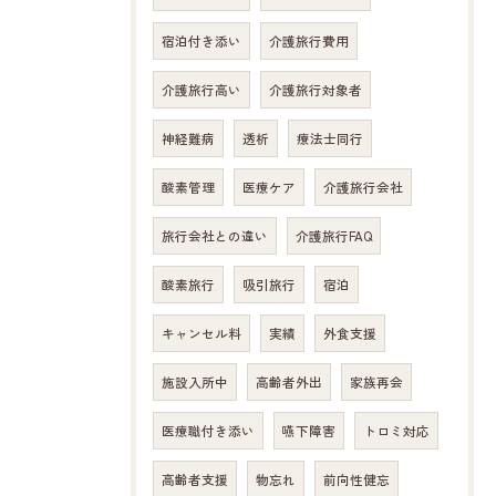
宿泊付き添い
介護旅行費用
介護旅行高い
介護旅行対象者
神経難病
透析
療法士同行
酸素管理
医療ケア
介護旅行会社
旅行会社との違い
介護旅行FAQ
酸素旅行
吸引旅行
宿泊
キャンセル料
実績
外食支援
施設入所中
高齢者外出
家族再会
医療職付き添い
嚥下障害
トロミ対応
高齢者支援
物忘れ
前向性健忘