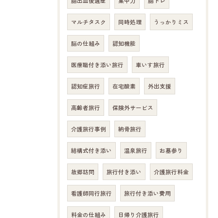
脳出血後遺症
集中力
脳トレ
マルチタスク
同時処理
うっかりミス
脳の仕組み
認知機能
医療職付き添い旅行
車いす旅行
認知症旅行
在宅酸素
外出支援
高齢者旅行
保険外サービス
介護旅行事例
納骨旅行
結構式付き添い
温泉旅行
お墓参り
故郷訪問
旅行付き添い
介護旅行料金
看護師同行旅行
旅行付き添い費用
料金の仕組み
日帰り介護旅行