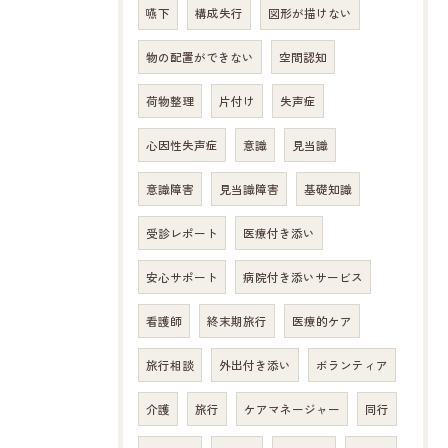
嚥下
構成失行
図形が描けない
物の配置ができない
空間認知
荷物整理
片付け
失声症
心因性失声症
意識
見当識
意識障害
見当識障害
基礎知識
受診レポート
医療付き添い
安心サポート
病院付き添いサービス
看護師
終末期旅行
医療的ケア
旅行相談
外出付き添い
ボランティア
介護
旅行
ケアマネージャー
同行