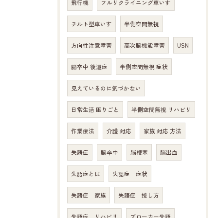
飛行機
フルリクライニング車いす
チルト型車いす
半側空間無視
方向性注意障害
高次脳機能障害
USN
脳卒中 後遺症
半側空間無視 症状
見えているのに気づかない
日常生活 困りごと
半側空間無視 リハビリ
作業療法
介護 対応
家族 対応 方法
失語症
脳卒中
脳梗塞
脳出血
失語症とは
失語症 症状
失語症 家族
失語症 接し方
失語症 リハビリ
ブローカー失語