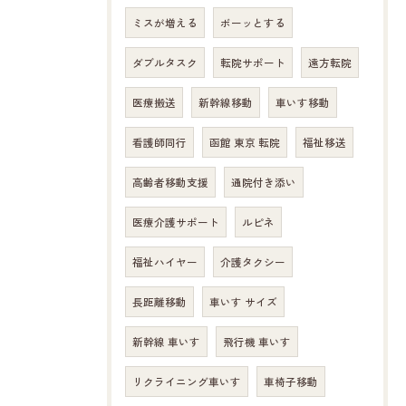
ミスが増える
ボーッとする
ダブルタスク
転院サポート
遠方転院
医療搬送
新幹線移動
車いす移動
看護師同行
函館 東京 転院
福祉移送
高齢者移動支援
通院付き添い
医療介護サポート
ルピネ
福祉ハイヤー
介護タクシー
長距離移動
車いす サイズ
新幹線 車いす
飛行機 車いす
リクライニング車いす
車椅子移動