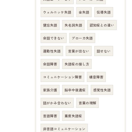
ウェルニッケ失語
全失語
伝導失語
健忘失語
失名詞失語
認知症との違い
会話できない
ブローカ失語
運動性失語
言葉が出ない
話せない
会話障害
失語症の接し方
コミュニケーション障害
構音障害
家族介護
脳卒中後遺症
感覚性失語
話がかみ合わない
言葉の理解
言語障害
重度失語症
非言語コミュニケーション