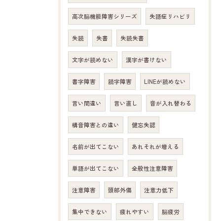
高次脳機能障害シリーズ
失語症リハビリ
失読
失書
失読失書
文字が読めない
漢字が書けない
書字障害
読字障害
LINEが読めない
言い間違い
言い直し
音が入れ替わる
構音障害との違い
健忘失認
名前が出てこない
あれそれが増える
単語が出てこない
全般性注意障害
注意障害
頭部外傷
注意力低下
集中できない
疲れやすい
脳疲労