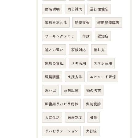
病院説明
同じ質問
逆行性健忘
家族を忘れる
記憶喪失
短期記憶障害
ワーキングメモリ
作話
認知症
噓との違い
家族対応
接し方
家族の負担
メモ活用
スマホ活用
環境調整
支援方法
エピソード記憶
思い出
意味記憶
物の名前
回復期リハビリ病棟
他院受診
入院生活
医療制度
骨折
リハビリテーション
失行症