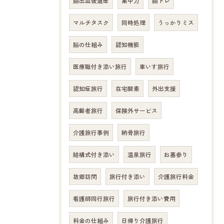
脳出血後遺症
集中力
脳トレ
マルチタスク
同時処理
うっかりミス
脳の仕組み
認知機能
医療職付き添い旅行
車いす旅行
認知症旅行
在宅酸素
外出支援
高齢者旅行
保険外サービス
介護旅行事例
納骨旅行
結構式付き添い
温泉旅行
お墓参り
故郷訪問
旅行付き添い
介護旅行料金
看護師同行旅行
旅行付き添い費用
料金の仕組み
日帰り介護旅行