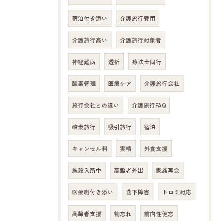
宿泊付き添い
介護旅行費用
介護旅行高い
介護旅行対象者
神経難病
透析
療法士同行
酸素管理
医療ケア
介護旅行会社
旅行会社との違い
介護旅行FAQ
酸素旅行
吸引旅行
宿泊
キャンセル料
実績
外食支援
施設入所中
高齢者外出
家族再会
医療職付き添い
嚥下障害
トロミ対応
高齢者支援
物忘れ
前向性健忘