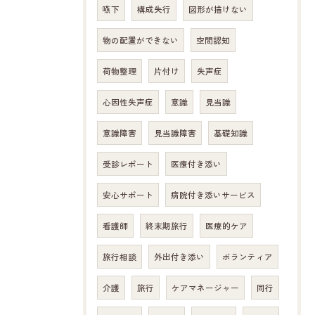
嚥下
構成失行
図形が描けない
物の配置ができない
空間認知
荷物整理
片付け
失声症
心因性失声症
意識
見当識
意識障害
見当識障害
基礎知識
受診レポート
医療付き添い
安心サポート
病院付き添いサービス
看護師
終末期旅行
医療的ケア
旅行相談
外出付き添い
ボランティア
介護
旅行
ケアマネージャー
同行