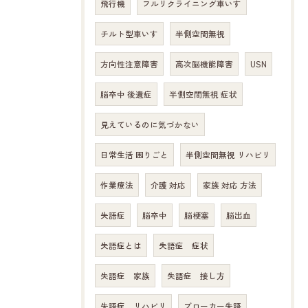
飛行機
フルリクライニング車いす
チルト型車いす
半側空間無視
方向性注意障害
高次脳機能障害
USN
脳卒中 後遺症
半側空間無視 症状
見えているのに気づかない
日常生活 困りごと
半側空間無視 リハビリ
作業療法
介護 対応
家族 対応 方法
失語症
脳卒中
脳梗塞
脳出血
失語症とは
失語症 症状
失語症 家族
失語症 接し方
失語症 リハビリ
ブローカー失語