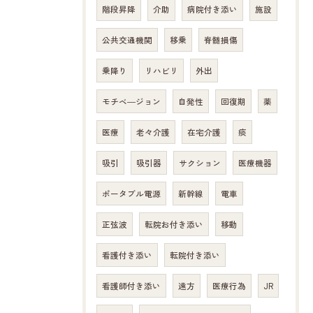
階段昇降
介助
病院付き添い
施設
公共交通機関
移乗
脊髄損傷
乗降り
リハビリ
外出
モチベ―ジョン
自発性
回復期
薬
医療
老々介護
在宅介護
痰
吸引
吸引器
サクション
医療機器
ポータブル電源
新幹線
電車
正弦波
転院お付き添い
移動
看護付き添い
転院付き添い
看護師付き添い
遠方
医療行為
JR