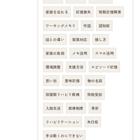
家族を忘れる
記憶喪失
短期記憶障害
ワーキングメモリ
作話
認知症
噓との違い
家族対応
接し方
家族の負担
メモ活用
スマホ活用
環境調整
支援方法
エピソード記憶
思い出
意味記憶
物の名前
回復期リハビリ病棟
他院受診
入院生活
医療制度
骨折
リハビリテーション
失行症
手は動くのにできない