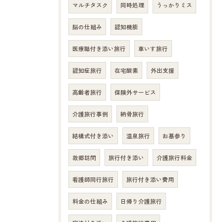
マルチタスク
同時処理
うっかりミス
脳の仕組み
認知機能
医療職付き添い旅行
車いす旅行
認知症旅行
在宅酸素
外出支援
高齢者旅行
保険外サービス
介護旅行事例
納骨旅行
結構式付き添い
温泉旅行
お墓参り
故郷訪問
旅行付き添い
介護旅行料金
看護師同行旅行
旅行付き添い費用
料金の仕組み
日帰り介護旅行