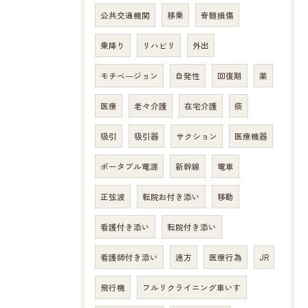
公共交通機関
移乗
脊髄損傷
乗降り
リハビリ
外出
モチベ―ジョン
自発性
回復期
薬
医療
老々介護
在宅介護
痰
吸引
吸引器
サクション
医療機器
ポータブル電源
新幹線
電車
正弦波
転院お付き添い
移動
看護付き添い
転院付き添い
看護師付き添い
遠方
医療行為
JR
飛行機
フルリクライニング車いす