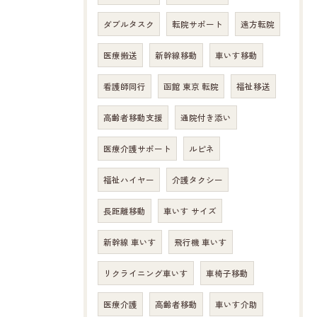
ダブルタスク
転院サポート
遠方転院
医療搬送
新幹線移動
車いす移動
看護師同行
函館 東京 転院
福祉移送
高齢者移動支援
通院付き添い
医療介護サポート
ルピネ
福祉ハイヤー
介護タクシー
長距離移動
車いす サイズ
新幹線 車いす
飛行機 車いす
リクライニング車いす
車椅子移動
医療介護
高齢者移動
車いす介助