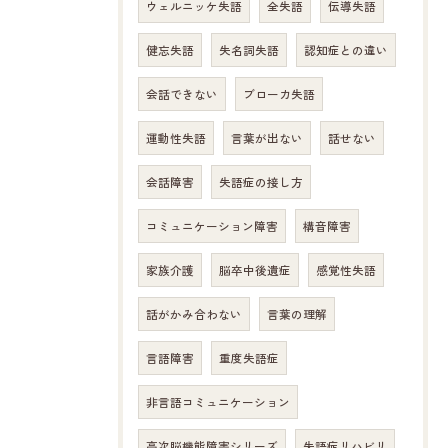
ウェルニッケ失語
全失語
伝導失語
健忘失語
失名詞失語
認知症との違い
会話できない
ブローカ失語
運動性失語
言葉が出ない
話せない
会話障害
失語症の接し方
コミュニケーション障害
構音障害
家族介護
脳卒中後遺症
感覚性失語
話がかみ合わない
言葉の理解
言語障害
重度失語症
非言語コミュニケーション
高次脳機能障害シリーズ
失語症リハビリ