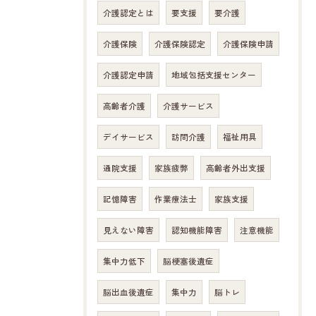
介護認定とは
要支援
要介護
介護保険
介護保険認定
介護保険申請
介護認定申請
地域包括支援センター
高齢者介護
介護サービス
デイサービス
訪問介護
福祉用具
通院支援
家族疲弊
高齢者外出支援
記憶障害
作業療法士
家族支援
見えない障害
認知機能障害
注意機能
お問い合わせはこちら
集中力低下
脳梗塞後遺症
脳出血後遺症
集中力
脳トレ