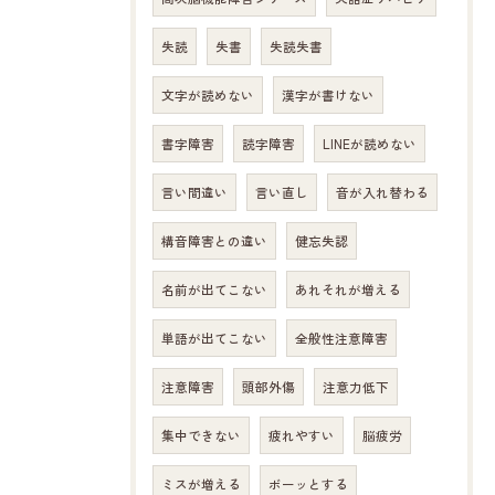
失読
失書
失読失書
文字が読めない
漢字が書けない
書字障害
読字障害
LINEが読めない
言い間違い
言い直し
音が入れ替わる
構音障害との違い
健忘失認
名前が出てこない
あれそれが増える
単語が出てこない
全般性注意障害
注意障害
頭部外傷
注意力低下
集中できない
疲れやすい
脳疲労
ミスが増える
ボーッとする