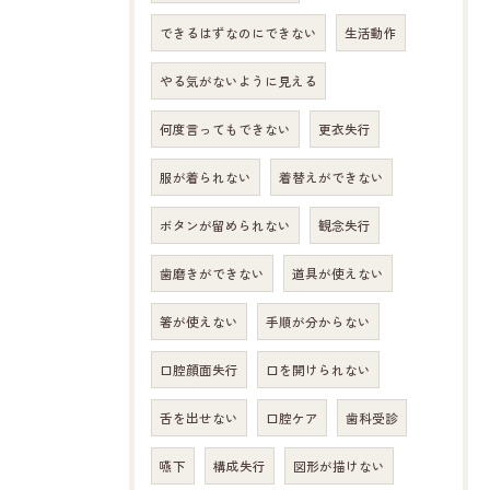
できるはずなのにできない
生活動作
やる気がないように見える
何度言ってもできない
更衣失行
服が着られない
着替えができない
ボタンが留められない
観念失行
歯磨きができない
道具が使えない
箸が使えない
手順が分からない
口腔顔面失行
口を開けられない
舌を出せない
口腔ケア
歯科受診
嚥下
構成失行
図形が描けない