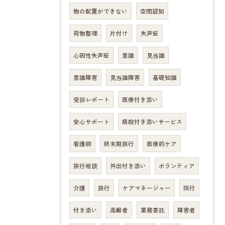
物の配置ができない
空間認知
荷物整理
片付け
失声症
心因性失声症
意識
見当識
意識障害
見当識障害
基礎知識
受診レポート
医療付き添い
安心サポート
病院付き添いサービス
看護師
終末期旅行
医療的ケア
旅行相談
外出付き添い
ボランティア
介護
旅行
ケアマネージャー
同行
付き添い
高齢者
業務委託
障害者