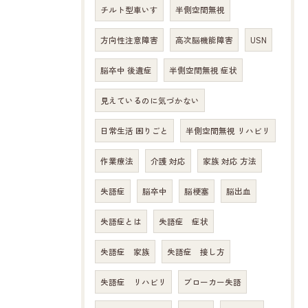
チルト型車いす
半側空間無視
方向性注意障害
高次脳機能障害
USN
脳卒中 後遺症
半側空間無視 症状
見えているのに気づかない
日常生活 困りごと
半側空間無視 リハビリ
作業療法
介護 対応
家族 対応 方法
失語症
脳卒中
脳梗塞
脳出血
失語症とは
失語症 症状
失語症 家族
失語症 接し方
失語症 リハビリ
ブローカー失語