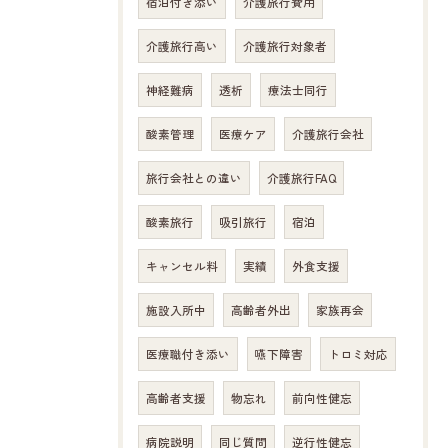
宿泊付き添い
介護旅行費用
介護旅行高い
介護旅行対象者
神経難病
透析
療法士同行
酸素管理
医療ケア
介護旅行会社
旅行会社との違い
介護旅行FAQ
酸素旅行
吸引旅行
宿泊
キャンセル料
実績
外食支援
施設入所中
高齢者外出
家族再会
医療職付き添い
嚥下障害
トロミ対応
高齢者支援
物忘れ
前向性健忘
病院説明
同じ質問
逆行性健忘