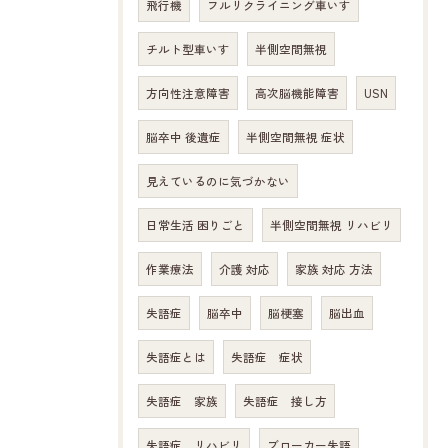
飛行機
フルリクライニング車いす
チルト型車いす
半側空間無視
方向性注意障害
高次脳機能障害
USN
脳卒中 後遺症
半側空間無視 症状
見えているのに気づかない
日常生活 困りごと
半側空間無視 リハビリ
作業療法
介護 対応
家族 対応 方法
失語症
脳卒中
脳梗塞
脳出血
失語症とは
失語症 症状
失語症 家族
失語症 接し方
失語症 リハビリ
ブローカー失語