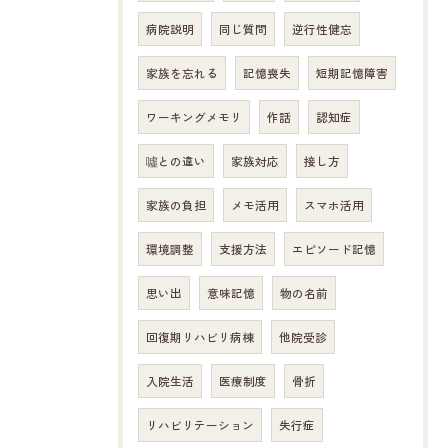
病院説明
同じ質問
逆行性健忘
家族を忘れる
記憶喪失
短期記憶障害
ワーキングメモリ
作話
認知症
噓との違い
家族対応
接し方
家族の負担
メモ活用
スマホ活用
環境調整
支援方法
エピソード記憶
思い出
意味記憶
物の名前
回復期リハビリ病棟
他院受診
入院生活
医療制度
骨折
リハビリテーション
失行症