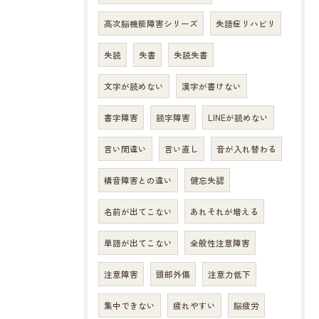
高次脳機能障害シリーズ
失語症リハビリ
失読
失書
失読失書
文字が読めない
漢字が書けない
書字障害
読字障害
LINEが読めない
言い間違い
言い直し
音が入れ替わる
構音障害との違い
健忘失認
名前が出てこない
あれそれが増える
単語が出てこない
全般性注意障害
注意障害
頭部外傷
注意力低下
集中できない
疲れやすい
脳疲労