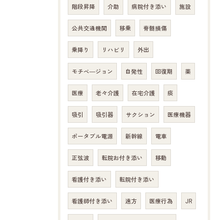
階段昇降
介助
病院付き添い
施設
公共交通機関
移乗
脊髄損傷
乗降り
リハビリ
外出
モチベ―ジョン
自発性
回復期
薬
医療
老々介護
在宅介護
痰
吸引
吸引器
サクション
医療機器
ポータブル電源
新幹線
電車
正弦波
転院お付き添い
移動
看護付き添い
転院付き添い
看護師付き添い
遠方
医療行為
JR