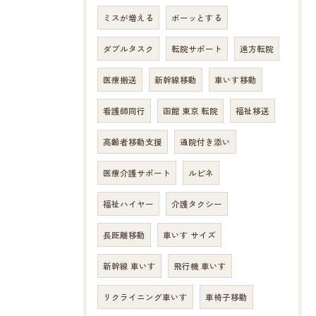
ミスが増える
ボーッとする
ダブルタスク
転院サポート
遠方転院
医療搬送
新幹線移動
車いす移動
看護師同行
函館 東京 転院
福祉移送
高齢者移動支援
通院付き添い
医療介護サポート
ルピネ
福祉ハイヤー
介護タクシー
長距離移動
車いす サイズ
新幹線 車いす
飛行機 車いす
リクライニング車いす
車椅子移動