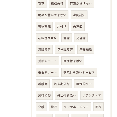
嚥下
構成失行
図形が描けない
物の配置ができない
空間認知
荷物整理
片付け
失声症
心因性失声症
意識
見当識
意識障害
見当識障害
基礎知識
受診レポート
医療付き添い
安心サポート
病院付き添いサービス
看護師
終末期旅行
医療的ケア
旅行相談
外出付き添い
ボランティア
介護
旅行
ケアマネージャー
同行