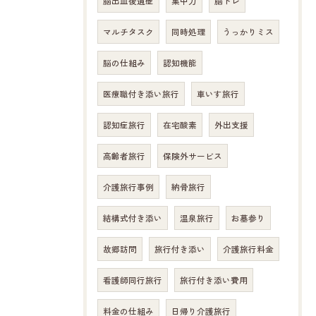
脳出血後遺症
集中力
脳トレ
マルチタスク
同時処理
うっかりミス
脳の仕組み
認知機能
医療職付き添い旅行
車いす旅行
認知症旅行
在宅酸素
外出支援
高齢者旅行
保険外サービス
介護旅行事例
納骨旅行
結構式付き添い
温泉旅行
お墓参り
故郷訪問
旅行付き添い
介護旅行料金
看護師同行旅行
旅行付き添い費用
料金の仕組み
日帰り介護旅行