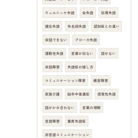
ウェルニッケ失語
全失語
伝導失語
健忘失語
失名詞失語
認知症との違い
会話できない
ブローカ失語
運動性失語
言葉が出ない
話せない
会話障害
失語症の接し方
コミュニケーション障害
構音障害
家族介護
脳卒中後遺症
感覚性失語
話がかみ合わない
言葉の理解
言語障害
重度失語症
非言語コミュニケーション