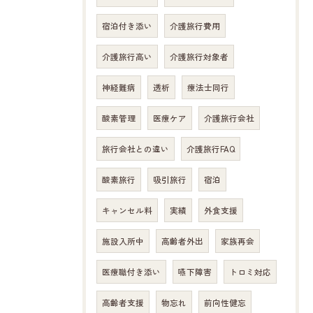
宿泊付き添い
介護旅行費用
介護旅行高い
介護旅行対象者
神経難病
透析
療法士同行
酸素管理
医療ケア
介護旅行会社
旅行会社との違い
介護旅行FAQ
酸素旅行
吸引旅行
宿泊
キャンセル料
実績
外食支援
施設入所中
高齢者外出
家族再会
医療職付き添い
嚥下障害
トロミ対応
高齢者支援
物忘れ
前向性健忘