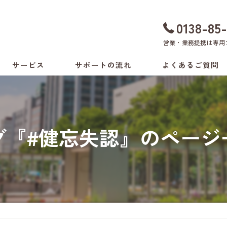
0138-85
営業・業務提携は
専用
サービス
サポートの流れ
よくあるご質問
ちょい旅サポート
料金表
付き添いサービス
グ『#健忘失認』のページ
介助方法の相談
生活環境の相談
病院の付き添いサービス
健康支援サービス