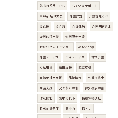
外出同行サービス
ちょい旅サポート
高齢者 宿泊支援
介護認定
介護認定とは
要支援
要介護
介護保険
介護保険認定
介護保険申請
介護認定申請
地域包括支援センター
高齢者介護
介護サービス
デイサービス
訪問介護
福祉用具
通院支援
家族疲弊
高齢者外出支援
記憶障害
作業療法士
家族支援
見えない障害
認知機能障害
注意機能
集中力低下
脳梗塞後遺症
脳出血後遺症
集中力
脳トレ