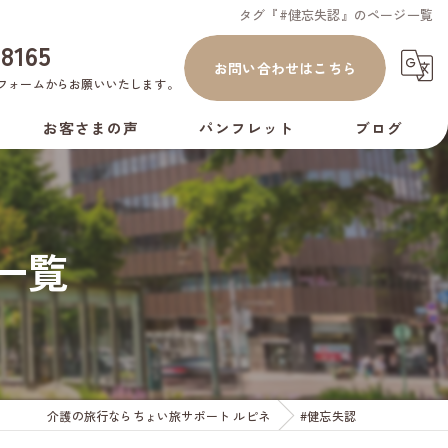
タグ『#健忘失認』のページ一覧
-8165
お問い合わせはこちら
フォーム
からお願いいたします。
お客さまの声
パンフレット
ブログ
コラム
一覧
介護の旅行ならちょい旅サポート ルピネ
#健忘失認