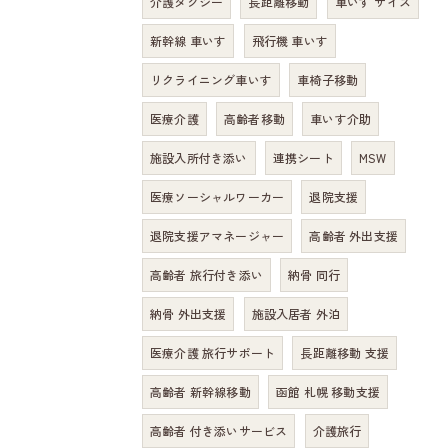
介護タクシー
長距離移動
車いす サイズ
新幹線 車いす
飛行機 車いす
リクライニング車いす
車椅子移動
医療介護
高齢者移動
車いす介助
施設入所付き添い
連携シート
MSW
医療ソーシャルワーカー
退院支援
退院支援アマネージャー
高齢者 外出支援
高齢者 旅行付き添い
納骨 同行
納骨 外出支援
施設入居者 外泊
医療介護 旅行サポート
長距離移動 支援
高齢者 新幹線移動
函館 札幌 移動支援
高齢者 付き添いサービス
介護旅行