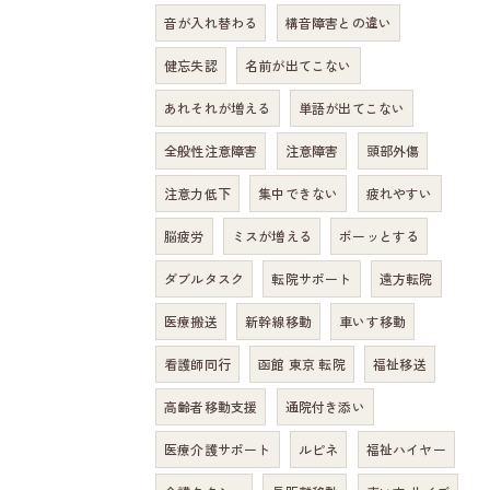
音が入れ替わる
構音障害との違い
健忘失認
名前が出てこない
あれそれが増える
単語が出てこない
全般性注意障害
注意障害
頭部外傷
注意力低下
集中できない
疲れやすい
脳疲労
ミスが増える
ボーッとする
ダブルタスク
転院サポート
遠方転院
医療搬送
新幹線移動
車いす移動
看護師同行
函館 東京 転院
福祉移送
高齢者移動支援
通院付き添い
医療介護サポート
ルピネ
福祉ハイヤー