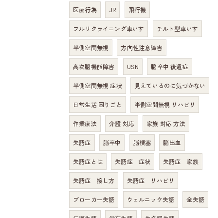
医療行為
JR
飛行機
フルリクライニング車いす
チルト型車いす
半側空間無視
方向性注意障害
高次脳機能障害
USN
脳卒中 後遺症
半側空間無視 症状
見えているのに気づかない
日常生活 困りごと
半側空間無視 リハビリ
作業療法
介護 対応
家族 対応 方法
失語症
脳卒中
脳梗塞
脳出血
失語症とは
失語症 症状
失語症 家族
失語症 接し方
失語症 リハビリ
ブローカー失語
ウェルニッケ失語
全失語