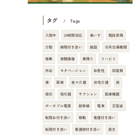
タグ
Tags
入院中
24時間対応
車いす
階段昇降
介助
病院付き添い
施設
公共交通機関
移乗
脊髄損傷
乗降り
リハビリ
外出
モチベ―ジョン
自発性
回復期
薬
医療
老々介護
在宅介護
痰
吸引
吸引器
サクション
医療機器
ポータブル電源
新幹線
電車
正弦波
転院お付き添い
移動
看護付き添い
転院付き添い
看護師付き添い
遠方