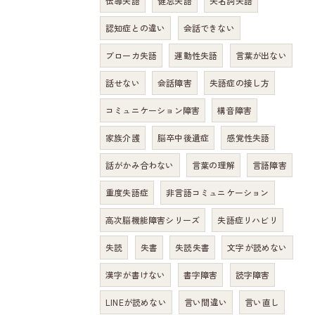
伝導失語
健忘失語
失名詞失語
認知症との違い
会話できない
ブローカ失語
運動性失語
言葉が出ない
話せない
会話障害
失語症の接し方
コミュニケーション障害
構音障害
家族介護
脳卒中後遺症
感覚性失語
話がかみ合わない
言葉の理解
言語障害
重度失語症
非言語コミュニケーション
高次脳機能障害シリーズ
失語症リハビリ
失読
失書
失読失書
文字が読めない
漢字が書けない
書字障害
読字障害
LINEが読めない
言い間違い
言い直し