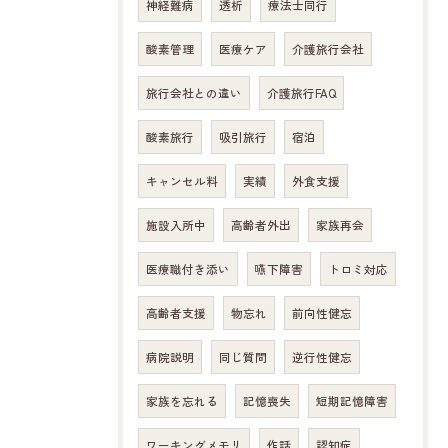
神経難病
透析
療法士同行
酸素管理
医療ケア
介護旅行会社
旅行会社との違い
介護旅行FAQ
酸素旅行
吸引旅行
宿泊
キャンセル料
実績
外食支援
施設入所中
高齢者外出
家族再会
医療職付き添い
嚥下障害
トロミ対応
高齢者支援
物忘れ
前向性健忘
病院説明
同じ質問
逆行性健忘
家族を忘れる
記憶喪失
短期記憶障害
ワーキングメモリ
作話
認知症