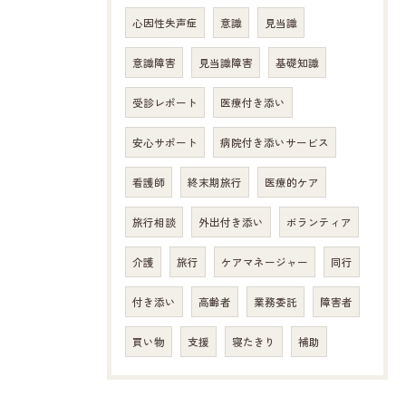
心因性失声症
意識
見当識
意識障害
見当識障害
基礎知識
受診レポート
医療付き添い
安心サポート
病院付き添いサービス
看護師
終末期旅行
医療的ケア
旅行相談
外出付き添い
ボランティア
介護
旅行
ケアマネージャー
同行
付き添い
高齢者
業務委託
障害者
買い物
支援
寝たきり
補助