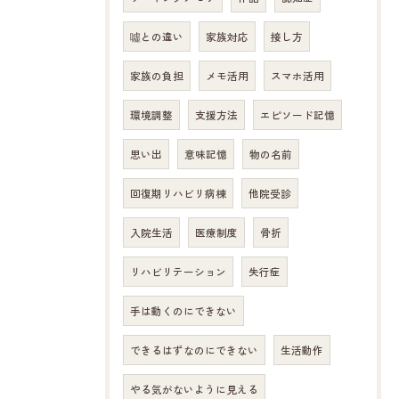
噓との違い
家族対応
接し方
家族の負担
メモ活用
スマホ活用
環境調整
支援方法
エピソード記憶
思い出
意味記憶
物の名前
回復期リハビリ病棟
他院受診
入院生活
医療制度
骨折
リハビリテーション
失行症
手は動くのにできない
できるはずなのにできない
生活動作
やる気がないように見える