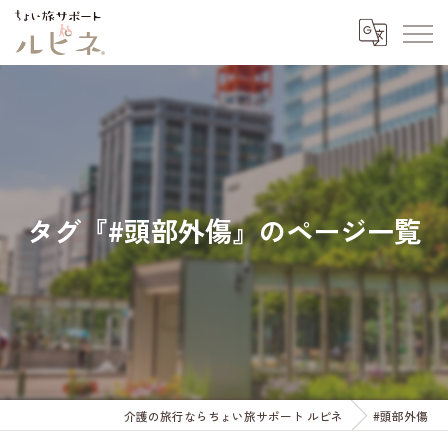
タグ『#頭部外傷』のページ一覧
介護の旅行ならちょい旅サポート ルピネ
#頭部外傷