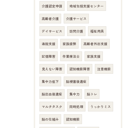
介護認定申請
地域包括支援センター
お問い合わせはこちら
高齢者介護
介護サービス
デイサービス
訪問介護
福祉用具
通院支援
家族疲弊
高齢者外出支援
記憶障害
作業療法士
家族支援
見えない障害
認知機能障害
注意機能
集中力低下
脳梗塞後遺症
脳出血後遺症
集中力
脳トレ
マルチタスク
同時処理
うっかりミス
脳の仕組み
認知機能