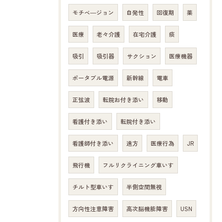
モチベ―ジョン
自発性
回復期
薬
医療
老々介護
在宅介護
痰
吸引
吸引器
サクション
医療機器
ポータブル電源
新幹線
電車
正弦波
転院お付き添い
移動
看護付き添い
転院付き添い
看護師付き添い
遠方
医療行為
JR
飛行機
フルリクライニング車いす
チルト型車いす
半側空間無視
方向性注意障害
高次脳機能障害
USN