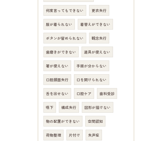
何度言ってもできない
更衣失行
服が着られない
着替えができない
ボタンが留められない
観念失行
歯磨きができない
道具が使えない
箸が使えない
手順が分からない
口腔顔面失行
口を開けられない
舌を出せない
口腔ケア
歯科受診
嚥下
構成失行
図形が描けない
物の配置ができない
空間認知
荷物整理
片付け
失声症