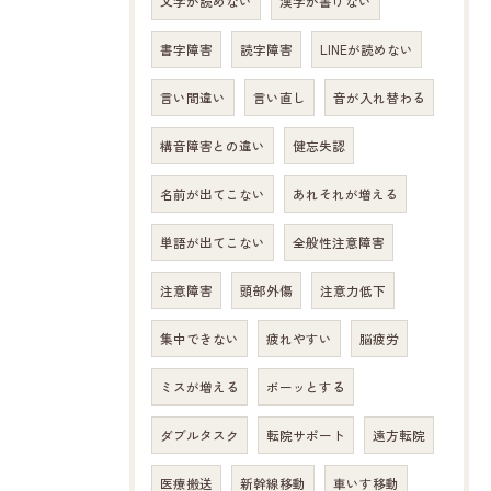
文字が読めない
漢字が書けない
書字障害
読字障害
LINEが読めない
言い間違い
言い直し
音が入れ替わる
構音障害との違い
健忘失認
名前が出てこない
あれそれが増える
単語が出てこない
全般性注意障害
注意障害
頭部外傷
注意力低下
集中できない
疲れやすい
脳疲労
ミスが増える
ボーッとする
ダブルタスク
転院サポート
遠方転院
医療搬送
新幹線移動
車いす移動