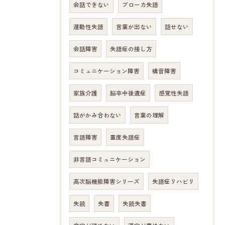
会話できない
ブローカ失語
運動性失語
言葉が出ない
話せない
会話障害
失語症の接し方
コミュニケーション障害
構音障害
家族介護
脳卒中後遺症
感覚性失語
話がかみ合わない
言葉の理解
言語障害
重度失語症
非言語コミュニケーション
高次脳機能障害シリーズ
失語症リハビリ
失読
失書
失読失書