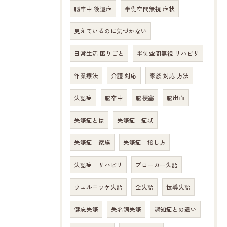
脳卒中 後遺症
半側空間無視 症状
見えているのに気づかない
日常生活 困りごと
半側空間無視 リハビリ
作業療法
介護 対応
家族 対応 方法
失語症
脳卒中
脳梗塞
脳出血
失語症とは
失語症 症状
失語症 家族
失語症 接し方
失語症 リハビリ
ブローカー失語
ウェルニッケ失語
全失語
伝導失語
健忘失語
失名詞失語
認知症との違い