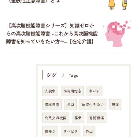
（全般性注意障害）とは
【高次脳機能障害シリーズ】知識ゼロか
らの高次脳機能障害 -これから高次脳機能
障害を知っていきたい方へ-【在宅介護】
タグ
Tags
入院中
24時間対応
車いす
階段昇降
介助
病院付き添い
施設
公共交通機関
移乗
脊髄損傷
乗降り
リハビリ
外出