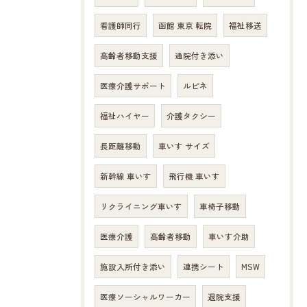
看護師同行
函館 東京 転院
福祉移送
高齢者移動支援
通院付き添い
医療介護サポート
ルピネ
福祉ハイヤー
介護タクシー
長距離移動
車いす サイズ
新幹線 車いす
飛行機 車いす
リクライニング車いす
車椅子移動
医療介護
高齢者移動
車いす介助
施設入所付き添い
連携シート
MSW
医療ソーシャルワーカー
退院支援