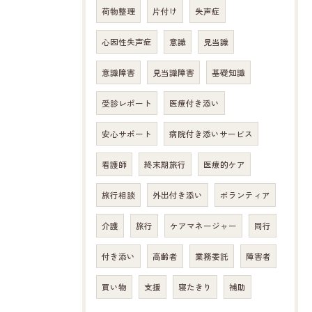
荷物整理
片付け
失声症
心因性失声症
意識
見当識
意識障害
見当識障害
基礎知識
受診レポート
医療付き添い
安心サポート
病院付き添いサービス
看護師
終末期旅行
医療的ケア
旅行相談
外出付き添い
ボランティア
介護
旅行
ケアマネージャー
同行
付き添い
高齢者
業務委託
障害者
買い物
支援
寝たきり
補助