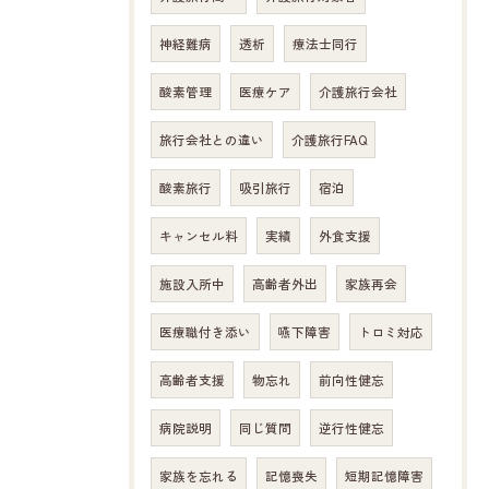
神経難病
透析
療法士同行
酸素管理
医療ケア
介護旅行会社
旅行会社との違い
介護旅行FAQ
酸素旅行
吸引旅行
宿泊
キャンセル料
実績
外食支援
施設入所中
高齢者外出
家族再会
医療職付き添い
嚥下障害
トロミ対応
高齢者支援
物忘れ
前向性健忘
病院説明
同じ質問
逆行性健忘
家族を忘れる
記憶喪失
短期記憶障害