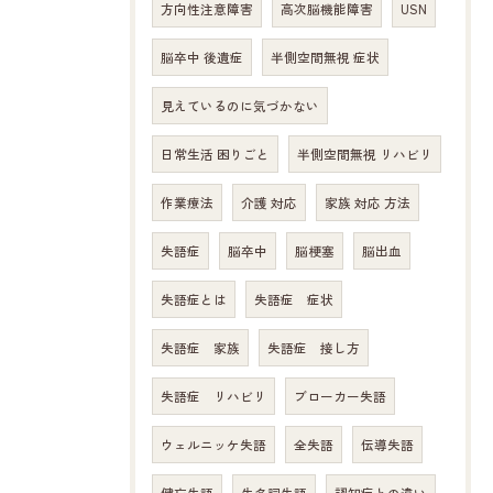
方向性注意障害
高次脳機能障害
USN
脳卒中 後遺症
半側空間無視 症状
見えているのに気づかない
日常生活 困りごと
半側空間無視 リハビリ
作業療法
介護 対応
家族 対応 方法
失語症
脳卒中
脳梗塞
脳出血
失語症とは
失語症 症状
失語症 家族
失語症 接し方
失語症 リハビリ
ブローカー失語
ウェルニッケ失語
全失語
伝導失語