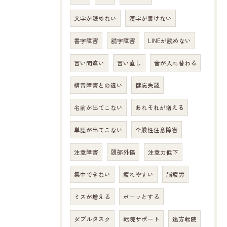
文字が読めない
漢字が書けない
書字障害
読字障害
LINEが読めない
言い間違い
言い直し
音が入れ替わる
構音障害との違い
健忘失認
名前が出てこない
あれそれが増える
単語が出てこない
全般性注意障害
注意障害
頭部外傷
注意力低下
集中できない
疲れやすい
脳疲労
ミスが増える
ボーッとする
ダブルタスク
転院サポート
遠方転院