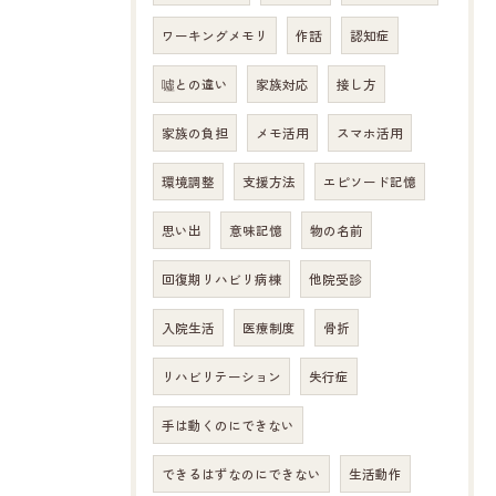
ワーキングメモリ
作話
認知症
噓との違い
家族対応
接し方
家族の負担
メモ活用
スマホ活用
環境調整
支援方法
エピソード記憶
思い出
意味記憶
物の名前
回復期リハビリ病棟
他院受診
入院生活
医療制度
骨折
リハビリテーション
失行症
手は動くのにできない
できるはずなのにできない
生活動作