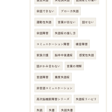
健忘失語
失名詞失語
認知症との違い
会話できない
ブローカ失語
運動性失語
言葉が出ない
話せない
会話障害
失語症の接し方
コミュニケーション障害
構音障害
家族介護
脳卒中後遺症
感覚性失語
話がかみ合わない
言葉の理解
言語障害
重度失語症
非言語コミュニケーション
高次脳機能障害シリーズ
失語症リハビリ
失読
失書
失読失書