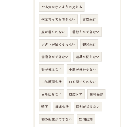
やる気がないように見える
何度言ってもできない
更衣失行
服が着られない
着替えができない
ボタンが留められない
観念失行
歯磨きができない
道具が使えない
箸が使えない
手順が分からない
口腔顔面失行
口を開けられない
舌を出せない
口腔ケア
歯科受診
嚥下
構成失行
図形が描けない
物の配置ができない
空間認知