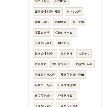
脳の仕組み
認知機能
医療職付き添い旅行
車いす旅行
認知症旅行
在宅酸素
外出支援
高齢者旅行
保険外サービス
介護旅行事例
納骨旅行
結構式付き添い
温泉旅行
お墓参り
故郷訪問
旅行付き添い
介護旅行料金
看護師同行旅行
旅行付き添い費用
料金の仕組み
日帰り介護旅行
宿泊付き添い
介護旅行費用
介護旅行高い
介護旅行対象者