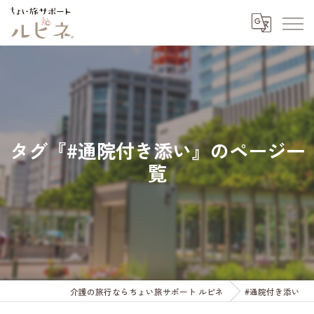
タグ『#通院付き添い』のページ一
覧
介護の旅行ならちょい旅サポート ルピネ
#通院付き添い