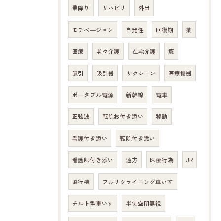
乗降り
リハビリ
外出
モチベ―ジョン
自発性
回復期
薬
医療
老々介護
在宅介護
痰
吸引
吸引器
サクション
医療機器
ポータブル電源
新幹線
電車
正弦波
転院お付き添い
移動
看護付き添い
転院付き添い
看護師付き添い
遠方
医療行為
JR
飛行機
フルリクライニング車いす
チルト型車いす
半側空間無視