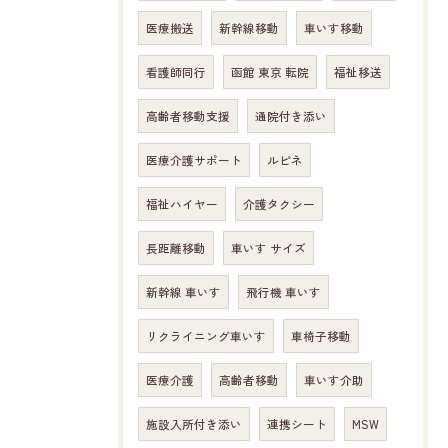
医療搬送
新幹線移動
車いす移動
看護師同行
函館 東京 転院
福祉移送
高齢者移動支援
通院付き添い
医療介護サポート
ルピネ
福祉ハイヤー
介護タクシー
長距離移動
車いす サイズ
新幹線 車いす
飛行機 車いす
リクライニング車いす
車椅子移動
医療介護
高齢者移動
車いす介助
施設入所付き添い
連携シート
MSW