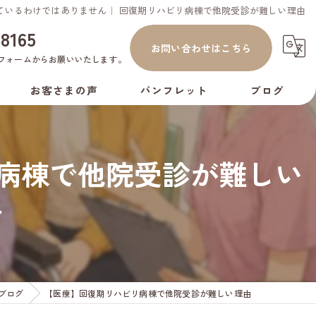
ているわけではありません｜ 回復期リハビリ病棟で他院受診が難しい理由
-8165
お問い合わせはこちら
フォーム
からお願いいたします。
お客さまの声
パンフレット
ブログ
コラム
リ病棟で他院受診が難しい
-
ブログ
【医療】回復期リハビリ病棟で他院受診が難しい理由