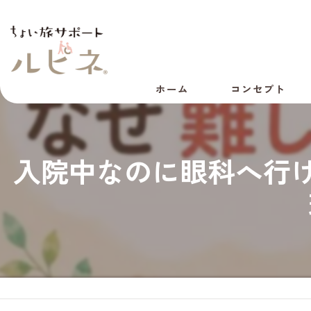
ホーム
コンセプト
代表あいさつ
入院中なのに眼科へ行け
会社概要
採用情報