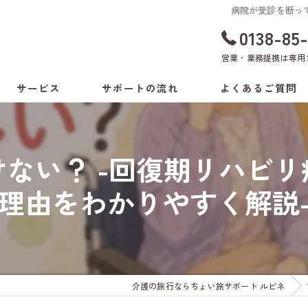
病院が受診を断っ
0138-85
営業・業務提携は
専用
サービス
サポートの流れ
よくあるご質問
ちょい旅サポート
料金表
ない？ -回復期リハビ
付き添いサービス
理由をわかりやすく解説
介助方法の相談
生活環境の相談
病院の付き添いサービス
介護の旅行ならちょい旅サポート ルピネ
健康支援サービス