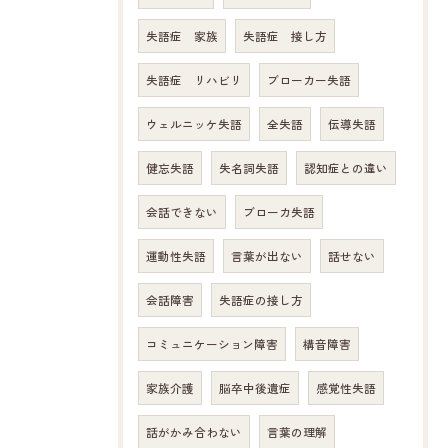
失語症 家族
失語症 接し方
失語症 リハビリ
ブローカー失語
ウェルニッケ失語
全失語
伝導失語
健忘失語
失名詞失語
認知症との違い
会話できない
ブローカ失語
運動性失語
言葉が出ない
話せない
会話障害
失語症の接し方
コミュニケーション障害
構音障害
家族介護
脳卒中後遺症
感覚性失語
話がかみ合わない
言葉の理解