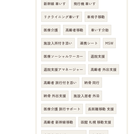
新幹線 車いす
飛行機 車いす
リクライニング車いす
車椅子移動
医療介護
高齢者移動
車いす介助
施設入所付き添い
連携シート
MSW
医療ソーシャルワーカー
退院支援
退院支援アマネージャー
高齢者 外出支援
高齢者 旅行付き添い
納骨 同行
納骨 外出支援
施設入居者 外泊
医療介護 旅行サポート
長距離移動 支援
高齢者 新幹線移動
函館 札幌 移動支援