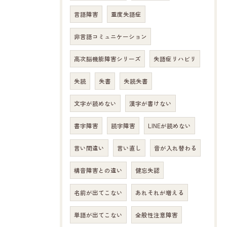
言語障害
重度失語症
非言語コミュニケーション
高次脳機能障害シリーズ
失語症リハビリ
失読
失書
失読失書
文字が読めない
漢字が書けない
書字障害
読字障害
LINEが読めない
言い間違い
言い直し
音が入れ替わる
構音障害との違い
健忘失認
名前が出てこない
あれそれが増える
単語が出てこない
全般性注意障害