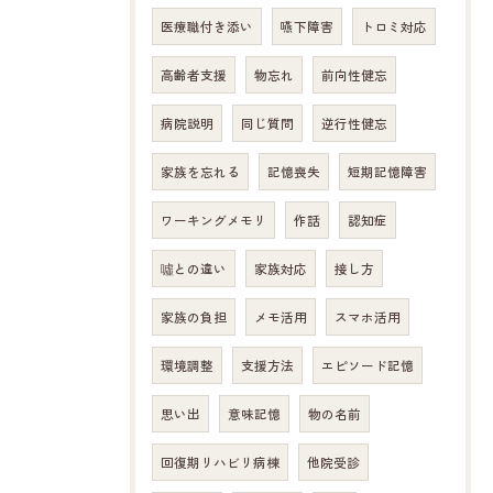
医療職付き添い
嚥下障害
トロミ対応
高齢者支援
物忘れ
前向性健忘
病院説明
同じ質問
逆行性健忘
家族を忘れる
記憶喪失
短期記憶障害
ワーキングメモリ
作話
認知症
噓との違い
家族対応
接し方
家族の負担
メモ活用
スマホ活用
環境調整
支援方法
エピソード記憶
思い出
意味記憶
物の名前
回復期リハビリ病棟
他院受診