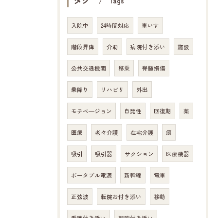
Tags
入院中
24時間対応
車いす
階段昇降
介助
病院付き添い
施設
公共交通機関
移乗
脊髄損傷
乗降り
リハビリ
外出
モチベ―ジョン
自発性
回復期
薬
医療
老々介護
在宅介護
痰
吸引
吸引器
サクション
医療機器
ポータブル電源
新幹線
電車
正弦波
転院お付き添い
移動