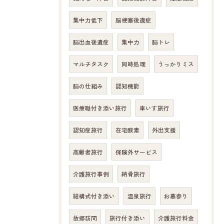
集中力低下
脳梗塞後遺症
脳出血後遺症
集中力
脳トレ
マルチタスク
同時処理
うっかりミス
脳の仕組み
認知機能
医療職付き添い旅行
車いす旅行
認知症旅行
在宅酸素
外出支援
高齢者旅行
保険外サービス
介護旅行事例
納骨旅行
結構式付き添い
温泉旅行
お墓参り
故郷訪問
旅行付き添い
介護旅行料金