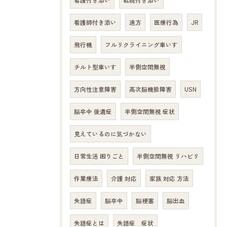
看護付き添い
転院付き添い
看護師付き添い
遠方
医療行為
JR
飛行機
フルリクライニング車いす
チルト型車いす
半側空間無視
方向性注意障害
高次脳機能障害
USN
脳卒中 後遺症
半側空間無視 症状
見えているのに気づかない
日常生活 困りごと
半側空間無視 リハビリ
作業療法
介護 対応
家族 対応 方法
失語症
脳卒中
脳梗塞
脳出血
失語症とは
失語症 症状