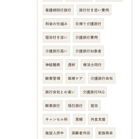
看護師同行旅行
旅行付き添い費用
料金の仕組み
日帰り介護旅行
宿泊付き添い
介護旅行費用
介護旅行高い
介護旅行対象者
神経難病
透析
療法士同行
酸素管理
医療ケア
介護旅行会社
旅行会社との違い
介護旅行FAQ
酸素旅行
吸引旅行
宿泊
キャンセル料
実績
外食支援
施設入所中
高齢者外出
家族再会