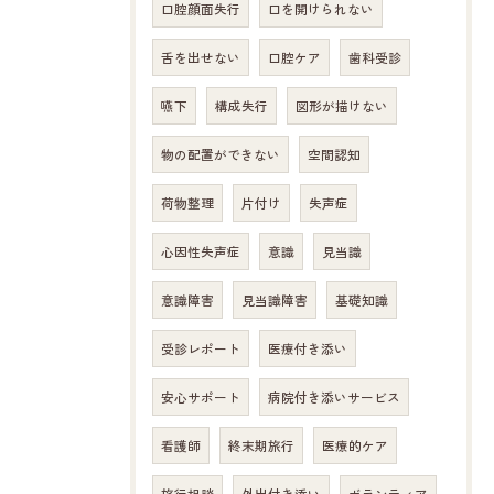
口腔顔面失行
口を開けられない
舌を出せない
口腔ケア
歯科受診
嚥下
構成失行
図形が描けない
物の配置ができない
空間認知
荷物整理
片付け
失声症
心因性失声症
意識
見当識
意識障害
見当識障害
基礎知識
受診レポート
医療付き添い
安心サポート
病院付き添いサービス
看護師
終末期旅行
医療的ケア