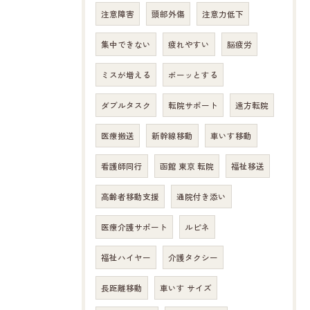
注意障害
頭部外傷
注意力低下
集中できない
疲れやすい
脳疲労
ミスが増える
ボーッとする
ダブルタスク
転院サポート
遠方転院
医療搬送
新幹線移動
車いす移動
看護師同行
函館 東京 転院
福祉移送
高齢者移動支援
通院付き添い
医療介護サポート
ルピネ
福祉ハイヤー
介護タクシー
長距離移動
車いす サイズ