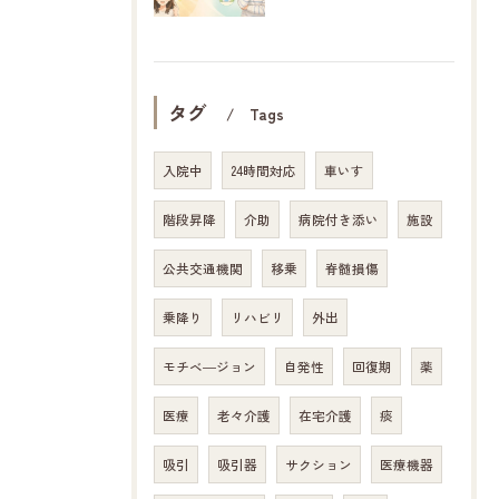
タグ
Tags
入院中
24時間対応
車いす
階段昇降
介助
病院付き添い
施設
公共交通機関
移乗
脊髄損傷
乗降り
リハビリ
外出
モチベ―ジョン
自発性
回復期
薬
医療
老々介護
在宅介護
痰
吸引
吸引器
サクション
医療機器