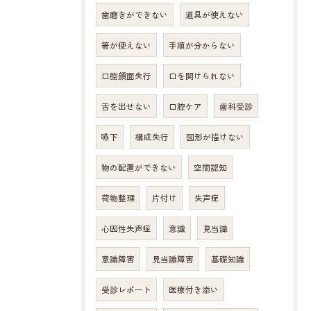
歯磨きができない
道具が使えない
箸が使えない
手順が分からない
口腔顔面失行
口を開けられない
舌を出せない
口腔ケア
歯科受診
嚥下
構成失行
図形が描けない
物の配置ができない
空間認知
荷物整理
片付け
失声症
心因性失声症
意識
見当識
意識障害
見当識障害
基礎知識
受診レポート
医療付き添い