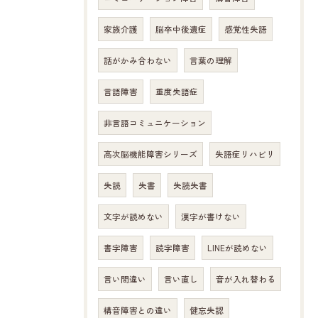
家族介護
脳卒中後遺症
感覚性失語
話がかみ合わない
言葉の理解
言語障害
重度失語症
非言語コミュニケーション
高次脳機能障害シリーズ
失語症リハビリ
失読
失書
失読失書
文字が読めない
漢字が書けない
書字障害
読字障害
LINEが読めない
言い間違い
言い直し
音が入れ替わる
構音障害との違い
健忘失認