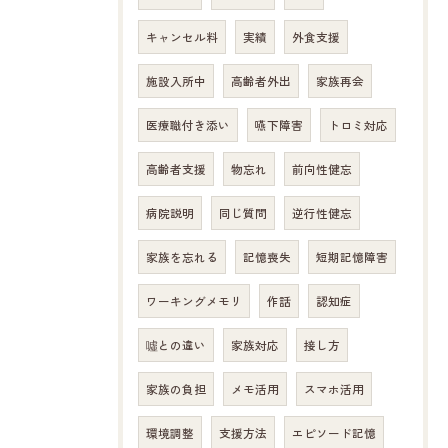
キャンセル料
実績
外食支援
施設入所中
高齢者外出
家族再会
医療職付き添い
嚥下障害
トロミ対応
高齢者支援
物忘れ
前向性健忘
病院説明
同じ質問
逆行性健忘
家族を忘れる
記憶喪失
短期記憶障害
ワーキングメモリ
作話
認知症
噓との違い
家族対応
接し方
家族の負担
メモ活用
スマホ活用
環境調整
支援方法
エピソード記憶