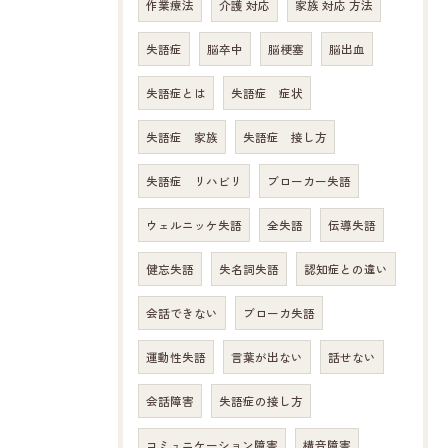
作業療法
介護 対応
家族 対応 方法
失語症
脳卒中
脳梗塞
脳出血
失語症とは
失語症 症状
失語症 家族
失語症 接し方
失語症 リハビリ
ブローカー失語
ウェルニッケ失語
全失語
伝導失語
健忘失語
失名詞失語
認知症との違い
会話できない
ブローカ失語
運動性失語
言葉が出ない
話せない
会話障害
失語症の接し方
コミュニケーション障害
構音障害