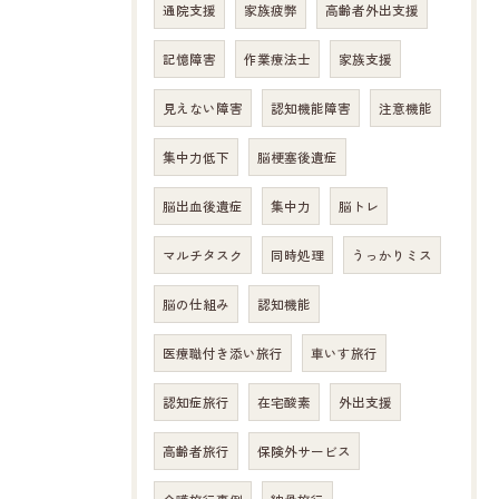
通院支援
家族疲弊
高齢者外出支援
記憶障害
作業療法士
家族支援
見えない障害
認知機能障害
注意機能
集中力低下
脳梗塞後遺症
脳出血後遺症
集中力
脳トレ
マルチタスク
同時処理
うっかりミス
脳の仕組み
認知機能
医療職付き添い旅行
車いす旅行
認知症旅行
在宅酸素
外出支援
高齢者旅行
保険外サービス