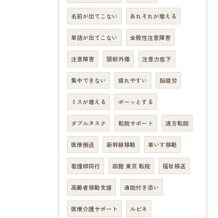
名前が出てこない
あれそれが増える
単語が出てこない
全般性注意障害
注意障害
頭部外傷
注意力低下
集中できない
疲れやすい
脳疲労
ミスが増える
ボーッとする
ダブルタスク
転院サポート
遠方転院
医療搬送
新幹線移動
車いす移動
看護師同行
函館 東京 転院
福祉移送
高齢者移動支援
通院付き添い
医療介護サポート
ルピネ