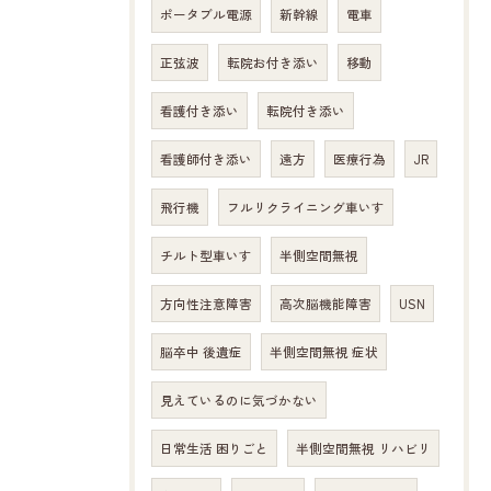
ポータブル電源
新幹線
電車
正弦波
転院お付き添い
移動
看護付き添い
転院付き添い
看護師付き添い
遠方
医療行為
JR
飛行機
フルリクライニング車いす
チルト型車いす
半側空間無視
方向性注意障害
高次脳機能障害
USN
脳卒中 後遺症
半側空間無視 症状
見えているのに気づかない
日常生活 困りごと
半側空間無視 リハビリ