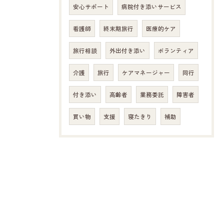
安心サポート
病院付き添いサービス
看護師
終末期旅行
医療的ケア
旅行相談
外出付き添い
ボランティア
介護
旅行
ケアマネージャー
同行
付き添い
高齢者
業務委託
障害者
買い物
支援
寝たきり
補助