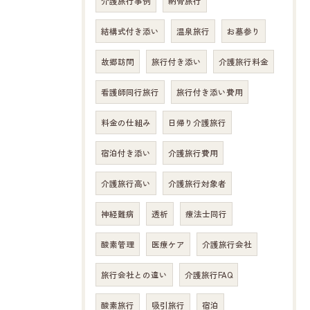
介護旅行事例
納骨旅行
結構式付き添い
温泉旅行
お墓参り
故郷訪問
旅行付き添い
介護旅行料金
看護師同行旅行
旅行付き添い費用
料金の仕組み
日帰り介護旅行
宿泊付き添い
介護旅行費用
介護旅行高い
介護旅行対象者
神経難病
透析
療法士同行
酸素管理
医療ケア
介護旅行会社
旅行会社との違い
介護旅行FAQ
酸素旅行
吸引旅行
宿泊