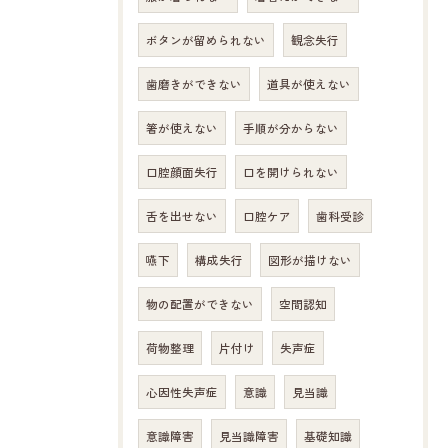
ボタンが留められない
観念失行
歯磨きができない
道具が使えない
箸が使えない
手順が分からない
口腔顔面失行
口を開けられない
舌を出せない
口腔ケア
歯科受診
嚥下
構成失行
図形が描けない
物の配置ができない
空間認知
荷物整理
片付け
失声症
心因性失声症
意識
見当識
意識障害
見当識障害
基礎知識