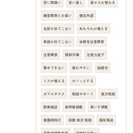
言い間違い
言い直し
音が入れ替わる
構音障害との違い
健忘失認
名前が出てこない
あれそれが増える
単語が出てこない
全般性注意障害
注意障害
頭部外傷
注意力低下
集中できない
疲れやすい
脳疲労
ミスが増える
ボーッとする
ダブルタスク
転院サポート
遠方転院
医療搬送
新幹線移動
車いす移動
看護師同行
函館 東京 転院
福祉移送