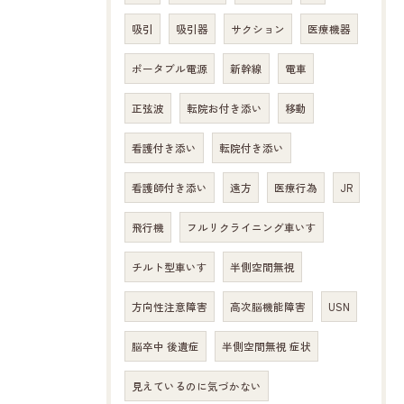
吸引
吸引器
サクション
医療機器
ポータブル電源
新幹線
電車
正弦波
転院お付き添い
移動
看護付き添い
転院付き添い
看護師付き添い
遠方
医療行為
JR
飛行機
フルリクライニング車いす
チルト型車いす
半側空間無視
方向性注意障害
高次脳機能障害
USN
脳卒中 後遺症
半側空間無視 症状
見えているのに気づかない