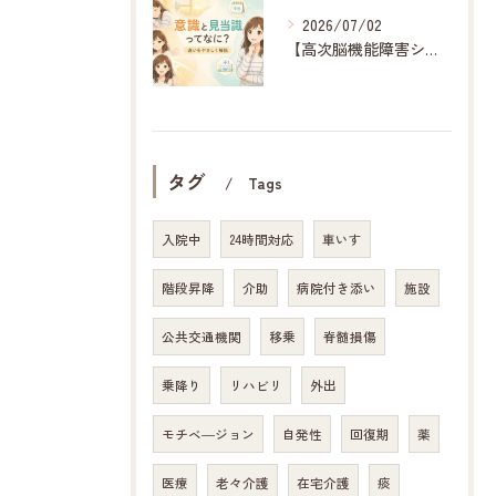
2026/07/02
【高次脳機能障害シリーズ】意識と見当識とは？
タグ
Tags
入院中
24時間対応
車いす
階段昇降
介助
病院付き添い
施設
公共交通機関
移乗
脊髄損傷
乗降り
リハビリ
外出
モチベ―ジョン
自発性
回復期
薬
医療
老々介護
在宅介護
痰