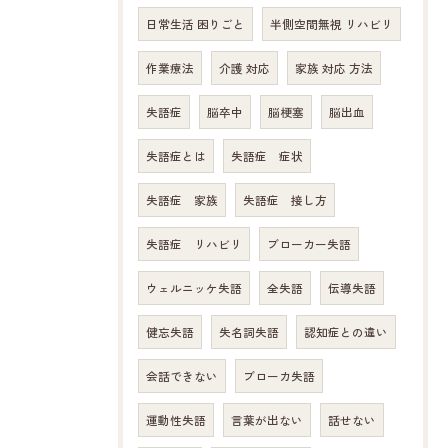
日常生活 困りごと
半側空間無視 リハビリ
作業療法
介護 対応
家族 対応 方法
失語症
脳卒中
脳梗塞
脳出血
失語症とは
失語症 症状
失語症 家族
失語症 接し方
失語症 リハビリ
ブローカー失語
ウェルニッケ失語
全失語
伝導失語
健忘失語
失名詞失語
認知症との違い
会話できない
ブローカ失語
運動性失語
言葉が出ない
話せない