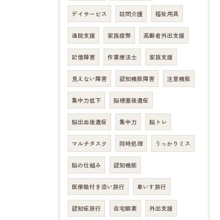
デイサービス
訪問介護
福祉用具
通院支援
家族疲弊
高齢者外出支援
記憶障害
作業療法士
家族支援
見えない障害
認知機能障害
注意機能
集中力低下
脳梗塞後遺症
脳出血後遺症
集中力
脳トレ
マルチタスク
同時処理
うっかりミス
脳の仕組み
認知機能
医療職付き添い旅行
車いす旅行
認知症旅行
在宅酸素
外出支援