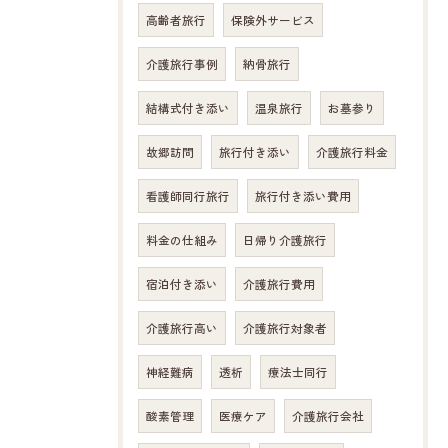
高齢者旅行
保険外サービス
介護旅行事例
納骨旅行
結構式付き添い
温泉旅行
お墓参り
故郷訪問
旅行付き添い
介護旅行料金
看護師同行旅行
旅行付き添い費用
料金の仕組み
日帰り介護旅行
宿泊付き添い
介護旅行費用
介護旅行高い
介護旅行対象者
神経難病
透析
療法士同行
酸素管理
医療ケア
介護旅行会社