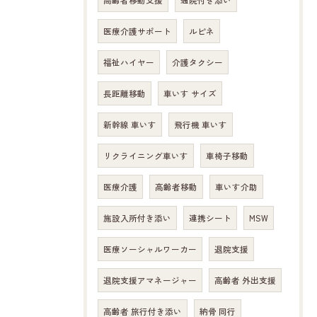
高齢者移動支援
通院付き添い
医療介護サポート
ルピネ
福祉ハイヤー
介護タクシー
長距離移動
車いす サイズ
新幹線 車いす
飛行機 車いす
リクライニング車いす
車椅子移動
医療介護
高齢者移動
車いす介助
施設入所付き添い
連携シート
MSW
医療ソーシャルワーカー
退院支援
退院支援アマネージャー
高齢者 外出支援
高齢者 旅行付き添い
納骨 同行