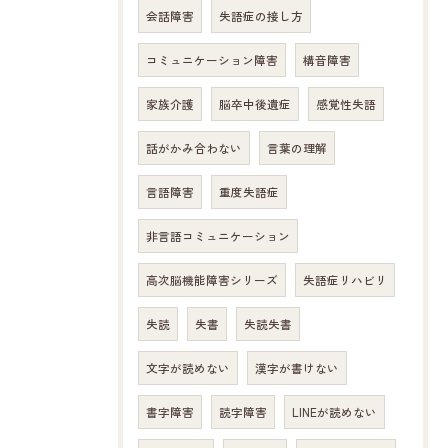
会話障害
失語症の接し方
コミュニケーション障害
構音障害
家族介護
脳卒中後遺症
感覚性失語
話がかみ合わない
言葉の理解
言語障害
重度失語症
非言語コミュニケーション
高次脳機能障害シリーズ
失語症リハビリ
失読
失書
失読失書
文字が読めない
漢字が書けない
書字障害
読字障害
LINEが読めない