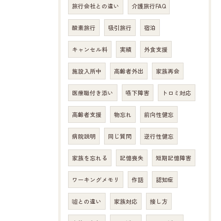
旅行会社との違い
介護旅行FAQ
酸素旅行
吸引旅行
宿泊
キャンセル料
実績
外食支援
施設入所中
高齢者外出
家族再会
医療職付き添い
嚥下障害
トロミ対応
高齢者支援
物忘れ
前向性健忘
病院説明
同じ質問
逆行性健忘
家族を忘れる
記憶喪失
短期記憶障害
ワーキングメモリ
作話
認知症
噓との違い
家族対応
接し方