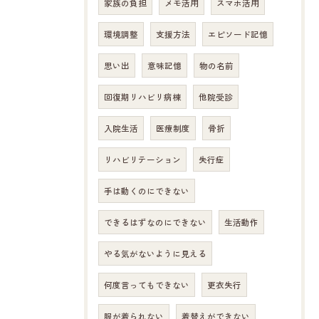
家族の負担
メモ活用
スマホ活用
環境調整
支援方法
エピソード記憶
思い出
意味記憶
物の名前
回復期リハビリ病棟
他院受診
入院生活
医療制度
骨折
リハビリテーション
失行症
手は動くのにできない
できるはずなのにできない
生活動作
やる気がないように見える
何度言ってもできない
更衣失行
服が着られない
着替えができない