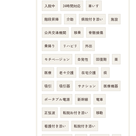
入院中
24時間対応
車いす
階段昇降
介助
病院付き添い
施設
公共交通機関
移乗
脊髄損傷
乗降り
リハビリ
外出
モチベ―ジョン
自発性
回復期
薬
医療
老々介護
在宅介護
痰
吸引
吸引器
サクション
医療機器
ポータブル電源
新幹線
電車
正弦波
転院お付き添い
移動
看護付き添い
転院付き添い