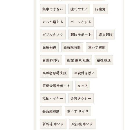
集中できない
疲れやすい
脳疲労
ミスが増える
ボーッとする
ダブルタスク
転院サポート
遠方転院
医療搬送
新幹線移動
車いす移動
看護師同行
函館 東京 転院
福祉移送
高齢者移動支援
通院付き添い
医療介護サポート
ルピネ
福祉ハイヤー
介護タクシー
長距離移動
車いす サイズ
新幹線 車いす
飛行機 車いす