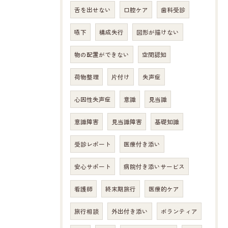
舌を出せない
口腔ケア
歯科受診
嚥下
構成失行
図形が描けない
物の配置ができない
空間認知
荷物整理
片付け
失声症
心因性失声症
意識
見当識
意識障害
見当識障害
基礎知識
受診レポート
医療付き添い
安心サポート
病院付き添いサービス
看護師
終末期旅行
医療的ケア
旅行相談
外出付き添い
ボランティア