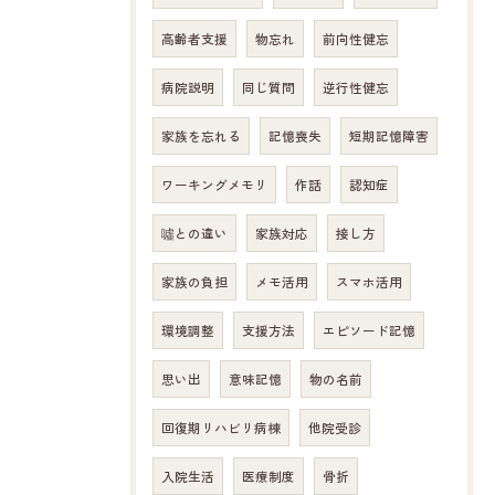
高齢者支援
物忘れ
前向性健忘
病院説明
同じ質問
逆行性健忘
家族を忘れる
記憶喪失
短期記憶障害
ワーキングメモリ
作話
認知症
噓との違い
家族対応
接し方
家族の負担
メモ活用
スマホ活用
環境調整
支援方法
エピソード記憶
思い出
意味記憶
物の名前
回復期リハビリ病棟
他院受診
入院生活
医療制度
骨折