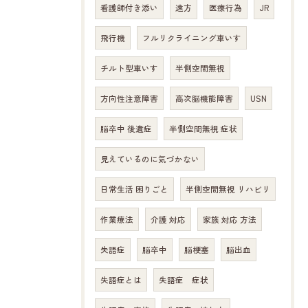
看護師付き添い
遠方
医療行為
JR
飛行機
フルリクライニング車いす
チルト型車いす
半側空間無視
方向性注意障害
高次脳機能障害
USN
脳卒中 後遺症
半側空間無視 症状
見えているのに気づかない
日常生活 困りごと
半側空間無視 リハビリ
作業療法
介護 対応
家族 対応 方法
失語症
脳卒中
脳梗塞
脳出血
失語症とは
失語症 症状