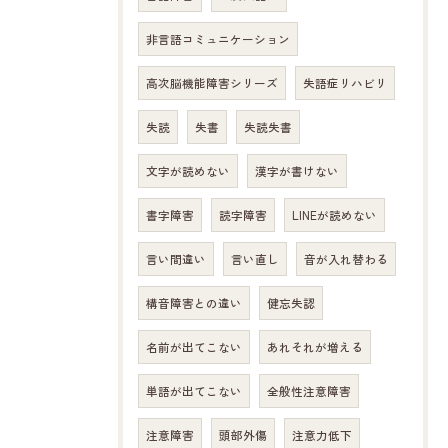
非言語コミュニケーション
高次脳機能障害シリーズ
失語症リハビリ
失読
失書
失読失書
文字が読めない
漢字が書けない
書字障害
読字障害
LINEが読めない
言い間違い
言い直し
音が入れ替わる
構音障害との違い
健忘失認
名前が出てこない
あれそれが増える
単語が出てこない
全般性注意障害
注意障害
頭部外傷
注意力低下