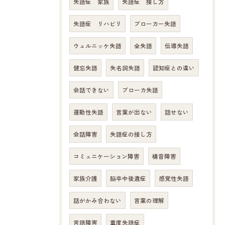
失語症 家族
失語症 接し方
失語症 リハビリ
ブローカー失語
ウェルニッケ失語
全失語
伝導失語
健忘失語
失名詞失語
認知症との違い
会話できない
ブローカ失語
運動性失語
言葉が出ない
話せない
会話障害
失語症の接し方
コミュニケーション障害
構音障害
家族介護
脳卒中後遺症
感覚性失語
話がかみ合わない
言葉の理解
言語障害
重度失語症