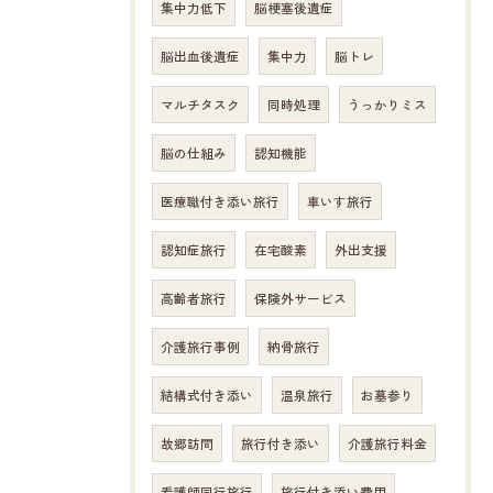
集中力低下
脳梗塞後遺症
脳出血後遺症
集中力
脳トレ
マルチタスク
同時処理
うっかりミス
脳の仕組み
認知機能
医療職付き添い旅行
車いす旅行
認知症旅行
在宅酸素
外出支援
高齢者旅行
保険外サービス
介護旅行事例
納骨旅行
結構式付き添い
温泉旅行
お墓参り
故郷訪問
旅行付き添い
介護旅行料金
看護師同行旅行
旅行付き添い費用