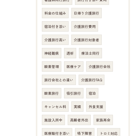
料金の仕組み
日帰り介護旅行
宿泊付き添い
介護旅行費用
介護旅行高い
介護旅行対象者
神経難病
透析
療法士同行
酸素管理
医療ケア
介護旅行会社
旅行会社との違い
介護旅行FAQ
酸素旅行
吸引旅行
宿泊
キャンセル料
実績
外食支援
施設入所中
高齢者外出
家族再会
医療職付き添い
嚥下障害
トロミ対応